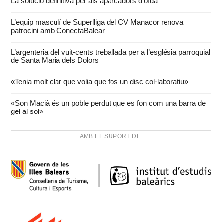
La solució definitiva per als aparcadors d’oïda
L’equip masculí de Superlliga del CV Manacor renova
patrocini amb ConectaBalear
L’argenteria del vuit-cents treballada per a l’església parroquial
de Santa Maria dels Dolors
«Tenia molt clar que volia que fos un disc col·laboratiu»
«Son Macià és un poble perdut que es fon com una barra de
gel al sol»
AMB EL SUPORT DE: