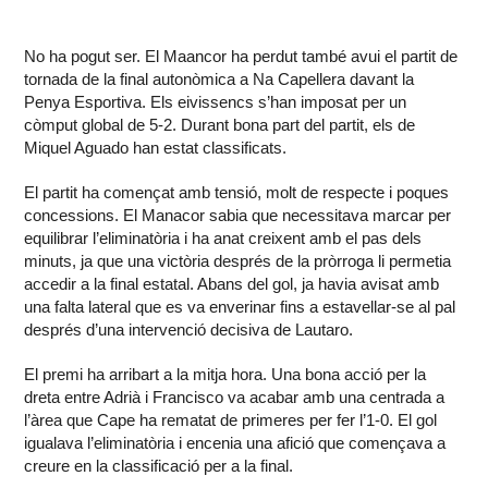
No ha pogut ser. El Maancor ha perdut també avui el partit de
tornada de la final autonòmica a Na Capellera davant la
Penya Esportiva. Els eivissencs s’han imposat per un
còmput global de 5-2. Durant bona part del partit, els de
Miquel Aguado han estat classificats.
El partit ha començat amb tensió, molt de respecte i poques
concessions. El Manacor sabia que necessitava marcar per
equilibrar l’eliminatòria i ha anat creixent amb el pas dels
minuts, ja que una victòria després de la pròrroga li permetia
accedir a la final estatal. Abans del gol, ja havia avisat amb
una falta lateral que es va enverinar fins a estavellar-se al pal
després d’una intervenció decisiva de Lautaro.
El premi ha arribart a la mitja hora. Una bona acció per la
dreta entre Adrià i Francisco va acabar amb una centrada a
l’àrea que Cape ha rematat de primeres per fer l’1-0. El gol
igualava l’eliminatòria i encenia una afició que començava a
creure en la classificació per a la final.