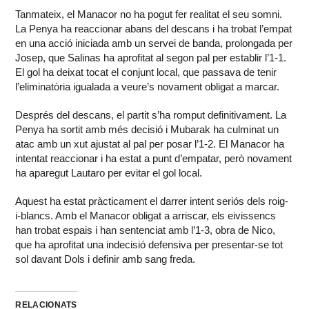
Tanmateix, el Manacor no ha pogut fer realitat el seu somni.
La Penya ha reaccionar abans del descans i ha trobat l’empat
en una acció iniciada amb un servei de banda, prolongada per
Josep, que Salinas ha aprofitat al segon pal per establir l’1-1.
El gol ha deixat tocat el conjunt local, que passava de tenir
l’eliminatòria igualada a veure’s novament obligat a marcar.
Després del descans, el partit s’ha romput definitivament. La
Penya ha sortit amb més decisió i Mubarak ha culminat un
atac amb un xut ajustat al pal per posar l’1-2. El Manacor ha
intentat reaccionar i ha estat a punt d’empatar, però novament
ha aparegut Lautaro per evitar el gol local.
Aquest ha estat pràcticament el darrer intent seriós dels roig-
i-blancs. Amb el Manacor obligat a arriscar, els eivissencs
han trobat espais i han sentenciat amb l’1-3, obra de Nico,
que ha aprofitat una indecisió defensiva per presentar-se tot
sol davant Dols i definir amb sang freda.
RELACIONATS