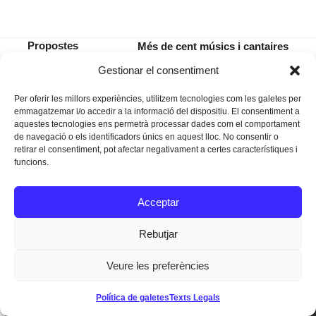
Propostes
Més de cent músics i cantaires
per al cap de
recordaran Ovidi Montllor demà
previous
next
Gestionar el consentiment
setmana
diumenge a l’Auditori
post:
post:
Per oferir les millors experiències, utilitzem tecnologies com les galetes per
emmagatzemar i/o accedir a la informació del dispositiu. El consentiment a
aquestes tecnologies ens permetrà processar dades com el comportament
de navegació o els identificadors únics en aquest lloc. No consentir o
retirar el consentiment, pot afectar negativament a certes característiques i
funcions.
Instagram
Facebook
Twitter
Acceptar
Texts Legals
Rebutjar
Veure les preferències
Dissenyat a
Ideograma
Política de galetes
Texts Legals