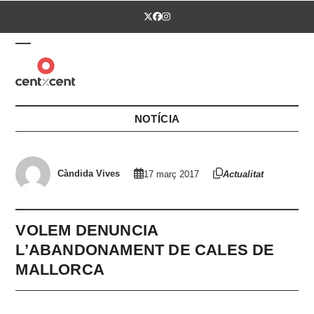
Skip
Twitter
Facebook
Instagram
to
content
Open
Close
mobile
mobile
menu
menu
NOTÍCIA
Càndida Vives
17 març 2017
Actualitat
VOLEM DENUNCIA
L’ABANDONAMENT DE CALES DE
MALLORCA