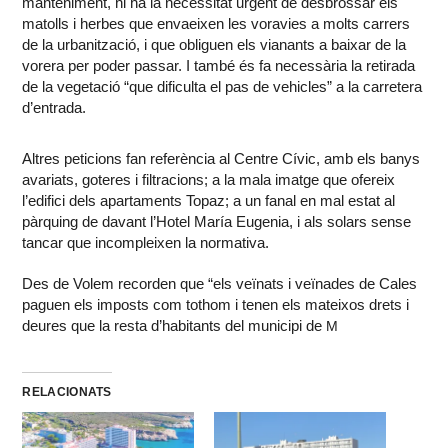
manteniment, hi ha la necessitat urgent de desbrossar els
matolls i herbes que envaeixen les voravies a molts carrers
de la urbanització, i que obliguen els vianants a baixar de la
vorera per poder passar. I també és fa necessària la retirada
de la vegetació “que dificulta el pas de vehicles” a la carretera
d’entrada.
Altres peticions fan referència al Centre Cívic, amb els banys
avariats, goteres i filtracions; a la mala imatge que ofereix
l’edifici dels apartaments Topaz; a un fanal en mal estat al
pàrquing de davant l’Hotel María Eugenia, i als solars sense
tancar que incompleixen la normativa.
Des de Volem recorden que “els veïnats i veïnades de Cales
paguen els imposts com tothom i tenen els mateixos drets i
deures que la resta d’habitants del municipi de
M
RELACIONATS