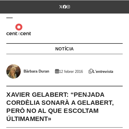
Skip
Twitter
Facebook
Instagram
to
content
Open
Close
mobile
mobile
menu
menu
NOTÍCIA
Bàrbara Duran
12 febrer 2016
L'entrevista
XAVIER GELABERT: “PENJADA
CORDÈLIA SONARÀ A GELABERT,
PERÒ NO AL QUE ESCOLTAM
ÚLTIMAMENT»