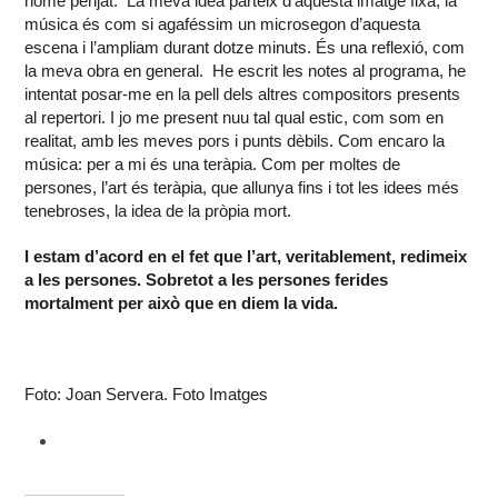
home penjat. La meva idea parteix d’aquesta imatge fixa, la
música és com si agaféssim un microsegon d’aquesta
escena i l’ampliam durant dotze minuts. És una reflexió, com
la meva obra en general. He escrit les notes al programa, he
intentat posar-me en la pell dels altres compositors presents
al repertori. I jo me present nuu tal qual estic, com som en
realitat, amb les meves pors i punts dèbils. Com encaro la
música: per a mi és una teràpia. Com per moltes de
persones, l’art és teràpia, que allunya fins i tot les idees més
tenebroses, la idea de la pròpia mort.
I estam d’acord en el fet que l’art, veritablement, redimeix
a les persones. Sobretot a les persones ferides
mortalment per això que en diem la vida.
Foto: Joan Servera. Foto Imatges