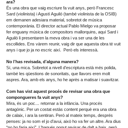
ara?
És una obra que vaig escriure fa vuit anys, però Francesc
Sard (violinista) i Agustí Aguiló (també violinista de la OSIB)
em demanen adesiara material, sobretot de música
contemporània. El director actual Pablo Mielgo va proposar
fer enguany música de compositors mallorquins, aquí Sard i
Aguiló li presentaren la meva obra i va ser una de les
escollides. Ens vàrem reunir, vaig dir que aquesta obra té vuit
anys i que jo ja no escric així. Però els interessà.
No l’has revisada, d’alguna manera?
Sí, una mica. Sobretot a nivell d’escriptura està més polida,
també les qüestions de sonoritats, que llavors eren molt
aspres. Ara, amb els anys, ho he après a matisar i suavitzar.
Com has vist aquest procés de revisar una obra que
compongueres fa vuit anys?
Mira, és un poc… retornar a la infància. Una procés
antagònic. Per un costat estàs content perquè era una obra
de calaix, i ara la sentiran. Però al mateix temps, després
penses: ja no som el jo d’avui, això ho va fer un altre. Ara dius
“no ho faria així”. L’hagués pogut revisar de dalt a baix, però