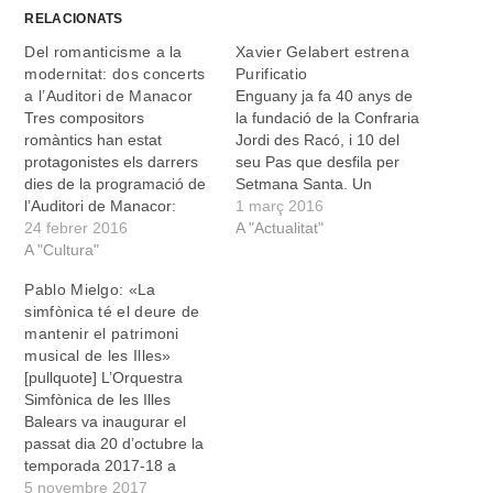
RELACIONATS
Del romanticisme a la
Xavier Gelabert estrena
modernitat: dos concerts
Purificatio
a l’Auditori de Manacor
Enguany ja fa 40 anys de
Tres compositors
la fundació de la Confraria
romàntics han estat
Jordi des Racó, i 10 del
protagonistes els darrers
seu Pas que desfila per
dies de la programació de
Setmana Santa. Un
l’Auditori de Manacor:
aniversari que la Confraria
1 març 2016
Dvorak, Schumann i
24 febrer 2016
vol celebrar oferint un
A "Actualitat"
Schubert. Els dos primers
A "Cultura"
concert a l’església del
autors interpretats per
Convent, dissabte 27 de
Pablo Mielgo: «La
l’Orquestra Simfònica de
febrer a les 20 hores.
simfònica té el deure de
les Illes Balears al concert
Xavier Gelabert estrenarà
mantenir el patrimoni
de dia 19, i el darrer,
Purificatio,…
musical de les Illes»
Schubert, protagonista del
[pullquote] L’Orquestra
concert de Studium
Simfònica de les Illes
Aureum el dia 21…
Balears va inaugurar el
passat dia 20 d’octubre la
temporada 2017-18 a
l’Auditori de Manacor i ha
5 novembre 2017