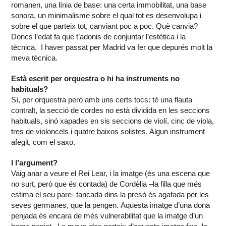
romanen, una línia de base: una certa immobilitat, una base
sonora, un minimalisme sobre el qual tot es desenvolupa i
sobre el que parteix tot, canviant poc a poc. Què canvia?
Doncs l’edat fa que t’adonis de conjuntar l’estètica i la
tècnica. I haver passat per Madrid va fer que depurés molt la
meva tècnica.
Està escrit per orquestra o hi ha instruments no
habituals?
Sí, per orquestra però amb uns certs tocs: té una flauta
contralt, la secció de cordes no està dividida en les seccions
habituals, sinó xapades en sis seccions de violí, cinc de viola,
tres de violoncels i quatre baixos solistes. Algun instrument
afegit, com el saxo.
I l’argument?
Vaig anar a veure el Rei Lear, i la imatge (és una escena que
no surt, però que és contada) de Cordèlia –la filla que més
estima el seu pare- tancada dins la presó és agafada per les
seves germanes, que la pengen. Aquesta imatge d’una dona
penjada és encara de més vulnerabilitat que la imatge d’un