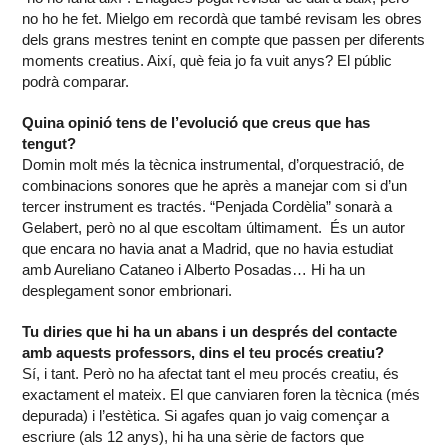
no ho he fet. Mielgo em recordà que també revisam les obres
dels grans mestres tenint en compte que passen per diferents
moments creatius. Així, què feia jo fa vuit anys? El públic
podrà comparar.
Quina opinió tens de l’evolució que creus que has
tengut?
Domin molt més la tècnica instrumental, d’orquestració, de
combinacions sonores que he après a manejar com si d’un
tercer instrument es tractés. “Penjada Cordèlia” sonarà a
Gelabert, però no al que escoltam últimament. És un autor
que encara no havia anat a Madrid, que no havia estudiat
amb Aureliano Cataneo i Alberto Posadas… Hi ha un
desplegament sonor embrionari.
Tu diries que hi ha un abans i un després del contacte
amb aquests professors, dins el teu procés creatiu?
Sí, i tant. Però no ha afectat tant el meu procés creatiu, és
exactament el mateix. El que canviaren foren la tècnica (més
depurada) i l’estètica. Si agafes quan jo vaig començar a
escriure (als 12 anys), hi ha una sèrie de factors que