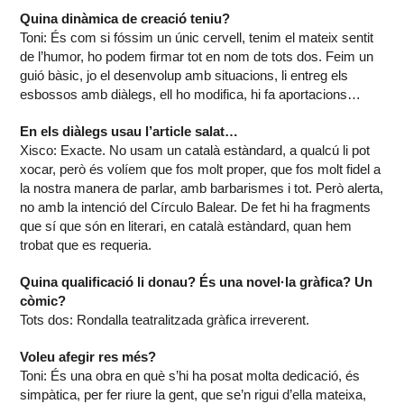
Quina dinàmica de creació teniu?
Toni: És com si fóssim un únic cervell, tenim el mateix sentit
de l’humor, ho podem firmar tot en nom de tots dos. Feim un
guió bàsic, jo el desenvolup amb situacions, li entreg els
esbossos amb diàlegs, ell ho modifica, hi fa aportacions…
En els diàlegs usau l’article salat…
Xisco: Exacte. No usam un català estàndard, a qualcú li pot
xocar, però és volíem que fos molt proper, que fos molt fidel a
la nostra manera de parlar, amb barbarismes i tot. Però alerta,
no amb la intenció del Círculo Balear. De fet hi ha fragments
que sí que són en literari, en català estàndard, quan hem
trobat que es requeria.
Quina qualificació li donau? És una novel·la gràfica? Un
còmic?
Tots dos: Rondalla teatralitzada gràfica irreverent.
Voleu afegir res més?
Toni: És una obra en què s’hi ha posat molta dedicació, és
simpàtica, per fer riure la gent, que se’n rigui d’ella mateixa,