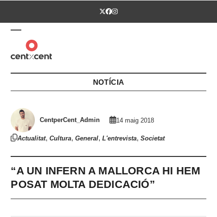
Skip
Twitter
Facebook
Instagram
to
content
Open
Close
mobile
mobile
menu
menu
NOTÍCIA
CentperCent_Admin
14 maig 2018
,
,
,
,
Actualitat
Cultura
General
L'entrevista
Societat
“A UN INFERN A MALLORCA HI HEM
POSAT MOLTA DEDICACIÓ”