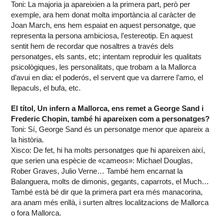
Toni: La majoria ja apareixien a la primera part, però per
exemple, ara hem donat molta importància al caràcter de
Joan March, ens hem espaiat en aquest personatge, que
representa la persona ambiciosa, l’estereotip. En aquest
sentit hem de recordar que nosaltres a través dels
personatges, els sants, etc; intentam reproduir les qualitats
psicològiques, les personalitats, que trobam a la Mallorca
d’avui en dia: el poderós, el servent que va darrere l’amo, el
llepaculs, el bufa, etc.
El títol, Un infern a Mallorca, ens remet a George Sand i
Frederic Chopin, també hi apareixen com a personatges?
Toni: Sí, George Sand és un personatge menor que apareix a
la història.
Xisco: De fet, hi ha molts personatges que hi apareixen així,
que serien una espècie de «cameos»: Michael Douglas,
Rober Graves, Julio Verne… També hem encarnat la
Balanguera, molts de dimonis, gegants, caparrots, el Much…
També està bé dir que la primera part era més manacorina,
ara anam més enllà, i surten altres localitzacions de Mallorca
o fora Mallorca.