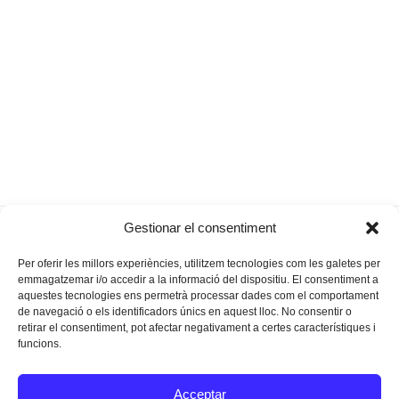
L’OCB projecta
“L’infant és el protagonista del
Gestionar el consentiment
previous
next
Fènix 11*23
seu aprenentatge”
post:
post:
Per oferir les millors experiències, utilitzem tecnologies com les galetes per
emmagatzemar i/o accedir a la informació del dispositiu. El consentiment a
aquestes tecnologies ens permetrà processar dades com el comportament
de navegació o els identificadors únics en aquest lloc. No consentir o
retirar el consentiment, pot afectar negativament a certes característiques i
funcions.
Instagram
Facebook
Twitter
Acceptar
Texts Legals