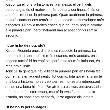
Xisco: En el fons la història és la mateixa, el perfil dels
personatges és el mateix, i més que una continuació, és un
aprofundiment de la primera part. Quan acabàrem la primera,
molt ràpidament ens temérem que podíem desenvolupar més
aspectes. Hi havia moltes coses que hauríem pogut incloure
a la primera part, però finalment han acabat configurant la
segona.
I què hi ha de nou, idò?
Xisco: Presenta unes diferències respecte la primera. La
primera part són capítols més estancs, més acotats, en la
segona també hi ha capítols, però està tot més imbricat, és
més novel·lístic.
Toni: Sí, la gent que havia llegit la primera part ens havia fet
comentaris en aquest sentit. Tot còmic, tota novel·la, si no té
una bona història, no serveix per res, no resulta interessant
sense una bona història. Per això ara és més entravessada,
més rica, més interessant, manté la tensió durant tota la
història, no saps com acabarà, i això agrada als lectors.
Hi ha nous personatges?