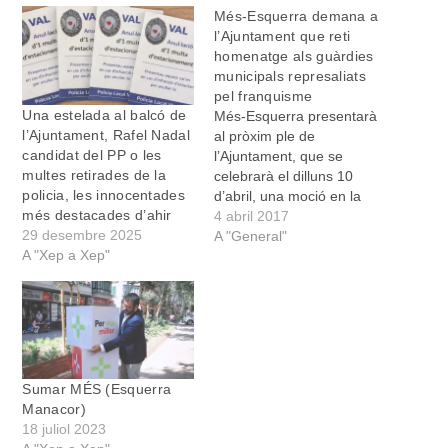
Més-Esquerra demana a
l’Ajuntament que reti
homenatge als guàrdies
municipals represaliats
pel franquisme
Una estelada al balcó de
Més-Esquerra presentarà
l’Ajuntament, Rafel Nadal
al pròxim ple de
candidat del PP o les
l’Ajuntament, que se
multes retirades de la
celebrarà el dilluns 10
policia, les innocentades
d’abril, una moció en la
més destacades d’ahir
qual demanarà a
4 abril 2017
29 desembre 2025
l’Ajuntament que es faci un
A "General"
A "Xep a Xep"
reconeixement públic o
homenatge pòstum als
guàrdies municipals
represaliats el 1936. La
coalició d’esquerres recull
així la petició de l’inspector
en cap de la…
Sumar MÉS (Esquerra
Manacor)
18 juliol 2023