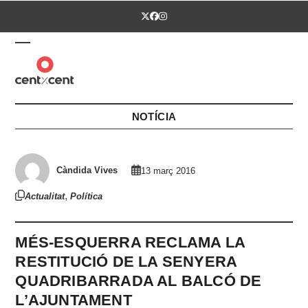
Skip
Twitter
Facebook
Instagram
to
content
Open
Close
mobile
mobile
menu
menu
NOTÍCIA
Càndida Vives
13 març 2016
,
Actualitat
Política
MÉS-ESQUERRA RECLAMA LA
RESTITUCIÓ DE LA SENYERA
QUADRIBARRADA AL BALCÓ DE
L’AJUNTAMENT