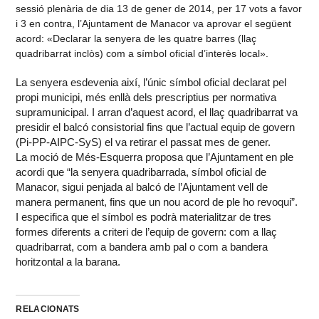
sessió plenària de dia 13 de gener de 2014, per 17 vots a favor
i 3 en contra, l’Ajuntament de Manacor va aprovar el següent
acord: «Declarar la senyera de les quatre barres (llaç
quadribarrat inclòs) com a símbol oficial d’interès local».
La senyera esdevenia així, l’únic símbol oficial declarat pel
propi municipi, més enllà dels prescriptius per normativa
supramunicipal. I arran d’aquest acord, el llaç quadribarrat va
presidir el balcó consistorial fins que l’actual equip de govern
(Pi-PP-AIPC-SyS) el va retirar el passat mes de gener.
La moció de Més-Esquerra proposa que l’Ajuntament en ple
acordi que “la senyera quadribarrada, símbol oficial de
Manacor, sigui penjada al balcó de l’Ajuntament vell de
manera permanent, fins que un nou acord de ple ho revoqui”.
I especifica que el símbol es podrà materialitzar de tres
formes diferents a criteri de l’equip de govern: com a llaç
quadribarrat, com a bandera amb pal o com a bandera
horitzontal a la barana.
RELACIONATS