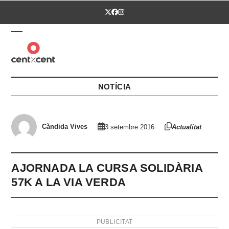
Skip
Twitter
Facebook
Instagram
to
content
Open
Close
mobile
mobile
menu
menu
NOTÍCIA
Càndida Vives
3 setembre 2016
Actualitat
AJORNADA LA CURSA SOLIDÀRIA
57K A LA VIA VERDA
PUBLICITAT