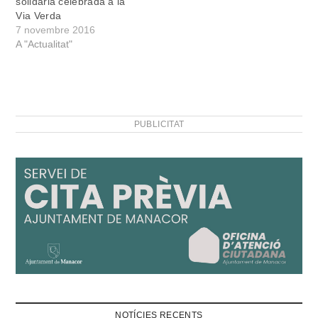
solidària celebrada a la
solidari:…
Via Verda
7 novembre 2016
A "Actualitat"
PUBLICITAT
NOTÍCIES RECENTS