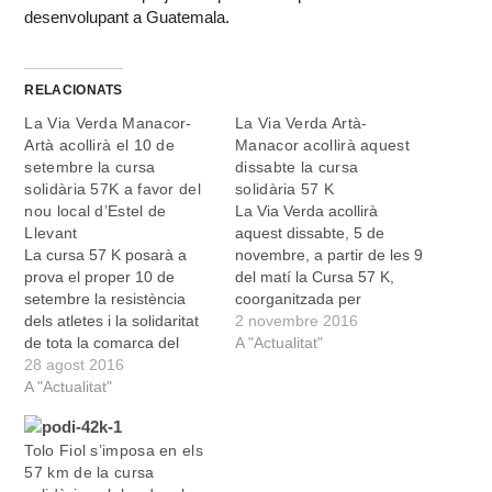
desenvolupant a Guatemala.
RELACIONATS
La Via Verda Manacor-
La Via Verda Artà-
Artà acollirà el 10 de
Manacor acollirà aquest
setembre la cursa
dissabte la cursa
solidària 57K a favor del
solidària 57 K
nou local d’Estel de
La Via Verda acollirà
Llevant
aquest dissabte, 5 de
La cursa 57 K posarà a
novembre, a partir de les 9
prova el proper 10 de
del matí la Cursa 57 K,
setembre la resistència
coorganitzada per
dels atletes i la solidaritat
l'Associació Estel de
2 novembre 2016
de tota la comarca del
Llevant i per C.E.
A "Actualitat"
Llevant. La Via Verda que
28 agost 2016
Impossible 365 amb un
connecta els municipis de
A "Actualitat"
doble objectiu solidari. Els
Manacor, Sant Llorenç,
atletes podran escollir
Son Servera i Artà acollirà
entre diverses distàncies:
Tolo Fiol s’imposa en els
aquesta prova que compta
des dels 3.000 metres per
57 km de la cursa
amb un doble objectiu
a aquells…