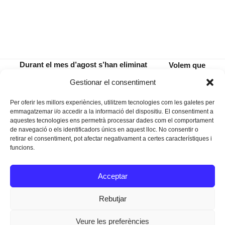
Durant el mes d’agost s’han eliminat
Volem que
una vintena de fuites a la xarxa
facin «Por»
previous
next
Gestionar el consentiment
d’aigua de Manacor
tot l’any
post:
post:
Per oferir les millors experiències, utilitzem tecnologies com les galetes per
emmagatzemar i/o accedir a la informació del dispositiu. El consentiment a
aquestes tecnologies ens permetrà processar dades com el comportament
de navegació o els identificadors únics en aquest lloc. No consentir o
retirar el consentiment, pot afectar negativament a certes característiques i
funcions.
Instagram
Facebook
Twitter
Acceptar
Texts Legals
Rebutjar
Veure les preferències