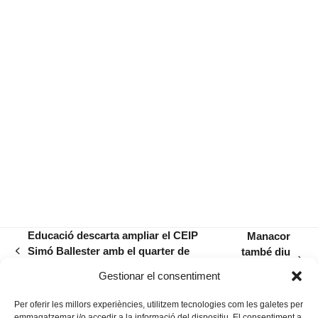
Educació descarta ampliar el CEIP
Manacor
Simó Ballester amb el quarter de
també diu
previous
next
sementals i opta per reformar el centre
«No, i
post:
Gestionar el consentiment
post:
punt!»
Per oferir les millors experiències, utilitzem tecnologies com les galetes per
emmagatzemar i/o accedir a la informació del dispositiu. El consentiment a