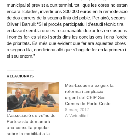
municipal té previst a curt termini, tot i que les obres no estan
encara licitades, invertir uns 300.000 euros en la remodelació
de dos carrers de la segona línia del poble. Per això, segons
Oliver i Barrull: “Si el procés participatiu i d’estudi tècnic tira
endavant sembla que es recomanable deixar-les en suspens
i només fer-les si així sortís dins les conclusions i dins l’ordre
de prioritats. És més que evident que fer ara aquestes obres
a segona fila, condiciona allò que s’hagi de fer en la primera i
el seu entorn.”
RELACIONATS
Més-Esquerra exigeix la
reforma i ampliació
urgent del CEIP Ses
Comes de Porto Cristo
8 març 2017
L’associació de veïns de
A "Actualitat"
Portocristo demanarà
una consulta popular
sobre la mobilitat a la