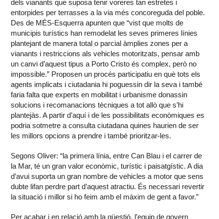
dels vianants que suposa tenir voreres tan estretes i
entorpides per terrasses a la via més concoreguda del poble.
Des de MÉS-Esquerra apunten que “vist que molts de
municipis turístics han remodelat les seves primeres línies
plantejant de manera total o parcial àmplies zones per a
vianants i restriccions als vehicles motoritzats, pensar amb
un canvi d’aquest tipus a Porto Cristo és complex, però no
impossible.” Proposen un procés participatiu en què tots els
agents implicats i ciutadania hi poguessin dir la seva i també
faria falta que experts en mobilitat i urbanisme donassin
solucions i recomanacions tècniques a tot allò que s’hi
plantejàs. A partir d’aquí i de les possibilitats econòmiques es
podria sotmetre a consulta ciutadana quines haurien de ser
les millors opcions a prendre i també prioritzar-les.
Segons Oliver: “la primera línia, entre Can Blau i el carrer de
la Mar, té un gran valor econòmic, turístic i paisatgístic. A dia
d’avui suporta un gran nombre de vehicles a motor que sens
dubte lifan perdre part d’aquest atractiu. És necessari revertir
la situació i millor si ho feim amb el màxim de gent a favor.”
Per acabar i en relació amb la qüestió, l’equip de govern