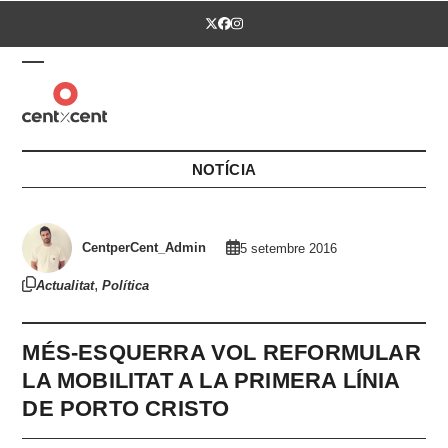
Skip
Twitter
Facebook
Instagram
to
content
Open
Close
mobile
mobile
menu
menu
NOTÍCIA
CentperCent_Admin
5 setembre 2016
,
Actualitat
Política
MÉS-ESQUERRA VOL REFORMULAR
LA MOBILITAT A LA PRIMERA LÍNIA
DE PORTO CRISTO