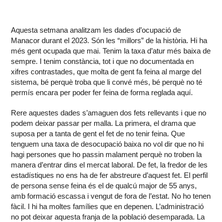
Aquesta setmana analitzam les dades d’ocupació de
Manacor durant el 2023. Són les “millors” de la història. Hi ha
més gent ocupada que mai. Tenim la taxa d’atur més baixa de
sempre. I tenim constància, tot i que no documentada en
xifres contrastades, que molta de gent fa feina al marge del
sistema, bé perquè troba que li convé més, bé perquè no té
permís encara per poder fer feina de forma reglada aquí.
Rere aquestes dades s’amaguen dos fets rellevants i que no
podem deixar passar per malla. La primera, el drama que
suposa per a tanta de gent el fet de no tenir feina. Que
tenguem una taxa de desocupació baixa no vol dir que no hi
hagi persones que ho passin malament perquè no troben la
manera d’entrar dins el mercat laboral. De fet, la fredor de les
estadístiques no ens ha de fer abstreure d’aquest fet. El perfil
de persona sense feina és el de qualcú major de 55 anys,
amb formació escassa i vengut de fora de l’estat. No ho tenen
fàcil. I hi ha moltes famílies que en depenen. L’administració
no pot deixar aquesta franja de la població desemparada. La