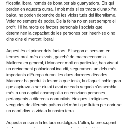
filosofia liberal només és bona per als guanyadors. Els qui
perden en aquesta cursa, i molt més si es tracta d’una xifra
baixa, no poden dependre de les vicissituds del liberalisme.
Voler no sempre és poder. De la feina no en surt sempre el
profit. Hi ha molts de factors personals i socials que
determinen la capacitat de les persones per inserir-se o no
dins dins el mercat liberal.
Aquest és el primer dels factors. El segon el pensam en
termes molt més elevats, gairebé de macroeconomia.
Mallorca en general, i Manacor molt en particular, han viscut
un creixement poblacional inaudit, segurament un dels més
importants d’Europa durant les dues darreres dècades.
Manacor ha perdut la fesomia que tenia, la d’aquell poble gran
que aspirava a ser ciutat i avui de cada vegada s’assembla
més a una capital cosmopolita on conviuen persones
pertanyents a diferents comunitats ètniques i religioses,
vengudes de diferents països del món i que lluiten per obrir-se
un camí dins la vida a la nostra terra.
Aquesta en seria la lectura nostàlgica. L’altra, la preocupant