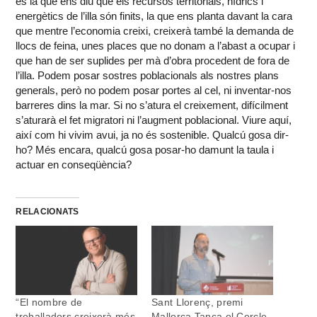
és la que ens diu que els recursos territorials, hídrics i
energètics de l’illa són finits, la que ens planta davant la cara
que mentre l’economia creixi, creixerà també la demanda de
llocs de feina, unes places que no donam a l’abast a ocupar i
que han de ser suplides per mà d’obra procedent de fora de
l’illa. Podem posar sostres poblacionals als nostres plans
generals, però no podem posar portes al cel, ni inventar-nos
barreres dins la mar. Si no s’atura el creixement, difícilment
s’aturarà el fet migratori ni l’augment poblacional. Viure aquí,
així com hi vivim avui, ja no és sostenible. Qualcú gosa dir-
ho? Més encara, qualcú gosa posar-ho damunt la taula i
actuar en conseqüència?
RELACIONATS
“El nombre de
Sant Llorenç, premi
treballadors creixerà més
Mallorca Tanca el Cercle