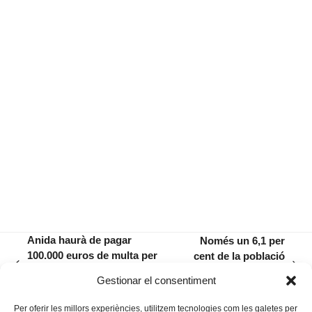
Anida haurà de pagar
Només un 6,1 per
100.000 euros de multa per
cent de la població
previous
next
les seves afectacions al
activa a Manacor
Gestionar el consentiment
post:
post:
medi ambient
està en atur
Per oferir les millors experiències, utilitzem tecnologies com les galetes per