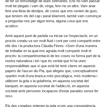
de fer un remuntatge de dues setmanes. Ens ho vam passar
molt bé plegats i vam dir, vinga, fem-ne un altre. Vam anar
fent una llista de desitjos, de coses que ens venien de gust,
que teníem els del cap i paral·lelament, també vam començar
a preguntar-nos per algun tema, alguna cosa que ens
acotés».
Amb aquest punt de partida va iniciar-se l’espectacle, en un
procés creatiu va ser molt fluid i cent per cent compartit entre
ells dos i la productora Clàudia Flores: «Som d’una manera
de treballar en la qual ens agrada molt compartir molt el
procés: la compartimentació de les coses no forma part de la
nostra naturalesa i tot i que és veritat que hi ha unes
responsabilitats que sí que està bé tenir clares en aquests
papers de l’auca» diu Pla, que afegeix que, conceptualment
«partim molt d’una branca més psicològica, més moderna i
utilitzem la gola o la golafreria, en aquesta societat del
banquet, en aquesta societat de l’addicció, en aquesta
societat amb persones incapaces d’estar parades sense fer
res».
Els dos creadors entenen la gola «com una conseqüència