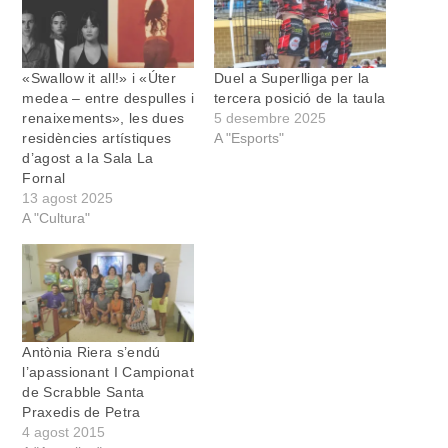
«Swallow it all!» i «Úter
Duel a Superlliga per la
medea – entre despulles i
tercera posició de la taula
renaixements», les dues
5 desembre 2025
residències artístiques
A "Esports"
d’agost a la Sala La
Fornal
13 agost 2025
A "Cultura"
Antònia Riera s’endú
l’apassionant I Campionat
de Scrabble Santa
Praxedis de Petra
4 agost 2015