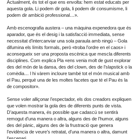
Actualment, és tot el que ens envolta: hem estat educats per
aquesta gola. Li podem dir gola, li podem dir consumisme, li
podem dir ambició professional…».
Amb escenografia austera – una màquina expenedora que és
aparador, que és el desig i la satisfacció immediata, sense
necessitat d’intercanviar una sola paraula amb ningú – Gola
difumina els límits formals, però «troba l’ordre en el caos» i
aconsegueix ser una proposta escènica que mescla diferents
disciplines. Com explica Pla «ens venia molt de gust explorar
des del món de la dansa, des del clown, des de l’slapstick o la
comèdia… l hi vàrem incloure també tot el món musical amb
el Pau, perquè una de les moltes facetes que té el Pau és la
de compositor».
Sense voler alliçonar l’espectador, els dos creadors expliquen
que volen mostrar la gola des de diferents punts de vista.
D’aquesta manera, és possible que cadascú se sentirà
remogut d’una manera o altra, alguns des de l’humor, alguns
des del pànic, alguns des de la frustració que genera
l’evidència de veure’s retratat, d’una manera o altra, damunt
l’escenari.