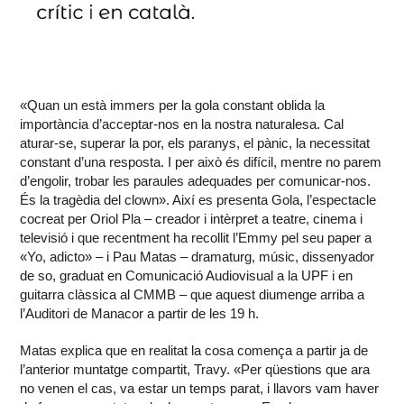
«Quan un està immers per la gola constant oblida la
importància d’acceptar-nos en la nostra naturalesa. Cal
aturar-se, superar la por, els paranys, el pànic, la necessitat
constant d’una resposta. I per això és difícil, mentre no parem
d’engolir, trobar les paraules adequades per comunicar-nos.
És la tragèdia del clown». Així es presenta Gola, l’espectacle
cocreat per Oriol Pla – creador i intèrpret a teatre, cinema i
televisió i que recentment ha recollit l’Emmy pel seu paper a
«Yo, adicto» – i Pau Matas – dramaturg, músic, dissenyador
de so, graduat en Comunicació Audiovisual a la UPF i en
guitarra clàssica al CMMB – que aquest diumenge arriba a
l’Auditori de Manacor a partir de les 19 h.
Matas explica que en realitat la cosa comença a partir ja de
l’anterior muntatge compartit, Travy. «Per qüestions que ara
no venen el cas, va estar un temps parat, i llavors vam haver