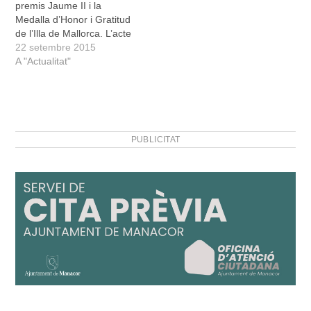
premis Jaume II i la
Medalla d’Honor i Gratitud
de l’Illa de Mallorca. L’acte
va tenir lloc al Teatre
22 setembre 2015
Principal de Palma i va
A "Actualitat"
tenir un notable color
manacorí. No debades,
Guillem d’Efak, la Institució
Pública Antoni Maria
Alcover i el…
PUBLICITAT