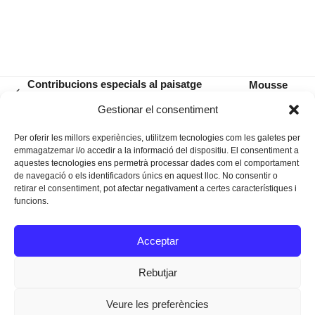
Contribucions especials al paisatge
Mousse
previous
humà d’un poble: Tomeu Matamalas
de
next
Gestionar el consentiment
post:
fraules
post:
Per oferir les millors experiències, utilitzem tecnologies com les galetes per
emmagatzemar i/o accedir a la informació del dispositiu. El consentiment a
aquestes tecnologies ens permetrà processar dades com el comportament
de navegació o els identificadors únics en aquest lloc. No consentir o
retirar el consentiment, pot afectar negativament a certes característiques i
funcions.
Instagram
Facebook
Twitter
Acceptar
Texts Legals
Rebutjar
Veure les preferències