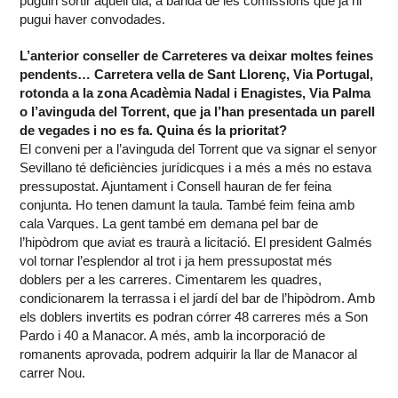
puguin sortir aquell dia, a banda de les comissions que ja hi
pugui haver convodades.
L’anterior conseller de Carreteres va deixar moltes feines
pendents… Carretera vella de Sant Llorenç, Via Portugal,
rotonda a la zona Acadèmia Nadal i Enagistes, Via Palma
o l’avinguda del Torrent, que ja l’han presentada un parell
de vegades i no es fa. Quina és la prioritat?
El conveni per a l’avinguda del Torrent que va signar el senyor
Sevillano té deficiències jurídicques i a més a més no estava
pressupostat. Ajuntament i Consell hauran de fer feina
conjunta. Ho tenen damunt la taula. També feim feina amb
cala Varques. La gent també em demana pel bar de
l’hipòdrom que aviat es traurà a licitació. El president Galmés
vol tornar l’esplendor al trot i ja hem pressupostat més
doblers per a les carreres. Cimentarem les quadres,
condicionarem la terrassa i el jardí del bar de l’hipòdrom. Amb
els doblers invertits es podran córrer 48 carreres més a Son
Pardo i 40 a Manacor. A més, amb la incorporació de
romanents aprovada, podrem adquirir la llar de Manacor al
carrer Nou.