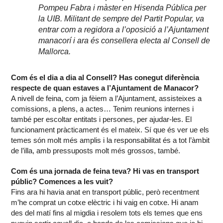
Pompeu Fabra i màster en Hisenda Pública per
la UIB. Militant de sempre del Partit Popular, va
entrar com a regidora a l’oposició a l’Ajuntament
manacorí i ara és consellera electa al Consell de
Mallorca.
Com és el dia a dia al Consell? Has conegut diferència
respecte de quan estaves a l’Ajuntament de Manacor?
A nivell de feina, com ja fèiem a l’Ajuntament, assisteixes a
comissions, a plens, a actes… Tenim reunions internes i
també per escoltar entitats i persones, per ajudar-les. El
funcionament pràcticament és el mateix. Sí que és ver ue els
temes són molt més amplis i la responsabilitat és a tot l’àmbit
de l’illa, amb pressuposts molt més grossos, també.
Com és una jornada de feina teva? Hi vas en transport
públic? Comences a les vuit?
Fins ara hi havia anat en transport públic, però recentment
m’he comprat un cotxe elèctric i hi vaig en cotxe. Hi anam
des del matí fins al migdia i resolem tots els temes que ens