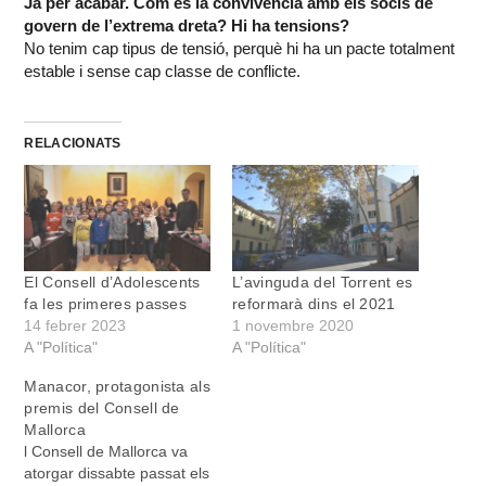
Ja per acabar. Com és la convivència amb els socis de
govern de l’extrema dreta? Hi ha tensions?
No tenim cap tipus de tensió, perquè hi ha un pacte totalment
estable i sense cap classe de conflicte.
RELACIONATS
El Consell d’Adolescents
L’avinguda del Torrent es
fa les primeres passes
reformarà dins el 2021
14 febrer 2023
1 novembre 2020
A "Política"
A "Política"
Manacor, protagonista als
premis del Consell de
Mallorca
l Consell de Mallorca va
atorgar dissabte passat els