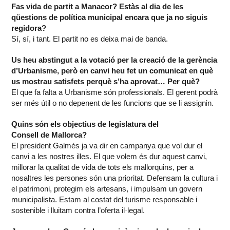
Fas vida de partit a Manacor? Estàs al dia de les
qüestions de política municipal encara que ja no siguis
regidora?
Sí, sí, i tant. El partit no es deixa mai de banda.
Us heu abstingut a la votació per la creació de la gerència
d’Urbanisme, però en canvi heu fet un comunicat en què
us mostrau satisfets perquè s’ha aprovat… Per què?
El que fa falta a Urbanisme són professionals. El gerent podrà
ser més útil o no depenent de les funcions que se li assignin.
Quins són els objectius de legislatura del
Consell de Mallorca?
El president Galmés ja va dir en campanya que vol dur el
canvi a les nostres illes. El que volem és dur aquest canvi,
millorar la qualitat de vida de tots els mallorquins, per a
nosaltres les persones són una prioritat. Defensam la cultura i
el patrimoni, protegim els artesans, i impulsam un govern
municipalista. Estam al costat del turisme responsable i
sostenible i lluitam contra l’oferta il·legal.