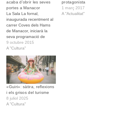
acaba d’obrir les seves
protagonista
portes a Manacor
1 març 2017
La Sala La fornal,
A "Actualitat"
inaugurada recentment al
carrer Coves dels Hams
de Manacor, iniciarà la
seva programació de
tardor-hivern el diumenge
9 octubre 2015
11 d’octubre a les 20:00
A "Cultura"
amb la proposta "El gust
és nostre!", un espectacle
de sabors sensorials i
paisatges musicals. L’actor
Joan Gomila interpreta el
muntatge acompanyat
«Guiri»: sàtira, reflexions
dels músics…
i els grisos del turisme
8 juliol 2025
A "Cultura"