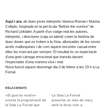
Aquí i ara
, de dues joves intèrprets Vanesa Roman i Marina
Collado. Inspirada en la pel·lícula “Before the sunrise” de
Richard Linklater. A partir d’un viatge real les autores,
intèrprets, i directores (vaja un talent) creen la història de
dues dones que es troben a la Xina, allunyades de les seves
arrels mallorquines i de com aquest encontre casual entre
elles les marcarà per sempre. El resultat és un espectacle
d’una gran càrrega emocional que transita davant
l’espectador d’una manera viva i real.
Nova funció aquest diumenge dia 3 de febrer a les 19 h a La
Fornal.
RELACIONATS
«El gust es nostre»
La Sala La Fornal
enceta la programació de
presenta un mes de març
la Sala La Fornal que
amb la dona com a