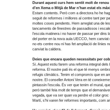
Durant aquest curs hem sentit molt de renou 
d’en Xema o Mitjà de Mar n’han estat els mà
Estam contents. Però com a directora ho he hagut
seguit de reformes i millores al centre tant per 
moltes coses pendents. Hem arreglat una de les p
tancaments de finestres de passadissos i escales
l’escola matinera i no haver de passar per dins l
del porter en la nova aula UECCO, hem canviat mob
no ets centre nou ni has fet ampliació de línies 
canviat la caldera.
Deies que encara queden necessitats per cobr
Sí. Aquest estiu farem una reforma integral dels 
reforma. El nostre pati és el que té menys ombra
refugis climàtics. Tenim el compromís que en arri
nostre. El conseller Antoni Vera en té coneixeme
pintassin l’escola. És ver que tenim el mural, qu
però també feia molt de temps que el demanàvem. 
vegada, que va ser quan va perdre el color groc
Martí, s’hi varen fer reformes importants, com ara