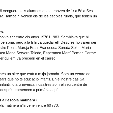
 Hi vengueren els alumnes que cursaven de 1r a 5è a Ses
ra. També hi venien els de les escoles rurals, que tenien un
rs.
ho va ser entre els anys 1976 i 1983. Semblava que hi
a persona, però a la fi hi va quedar ell. Després ho varen ser
tre Pons, Maruja Frau, Francesca Sureda Soler, Maria
cisca Maria Servera Toledo, Esperança Martí Pomar, Carme
er qui em va precedir en el càrrec.
més un altre que està a mitja jornada. Som un centre de
lears que no té educació infantil. En el nostre cas Sa
nfantil, o a la inversa, nosaltres som el seu centre de
à després comencen a primària aquí.
 a l’escola matinera?
la matinera n’hi venen entre 60 i 70.