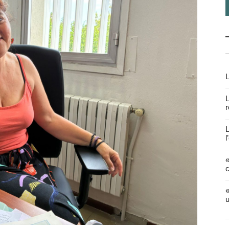
L
L
r
L
l
«
c
«
u