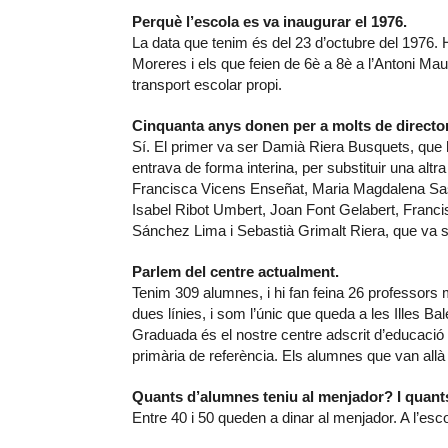
Perquè l’escola es va inaugurar el 1976.
La data que tenim és del 23 d’octubre del 1976.
Moreres i els que feien de 6è a 8è a l’Antoni Mau
transport escolar propi.
Cinquanta anys donen per a molts de directo
Sí. El primer va ser Damià Riera Busquets, que 
entrava de forma interina, per substituir una altr
Francisca Vicens Enseñat, Maria Magdalena Sas
Isabel Ribot Umbert, Joan Font Gelabert, Fran
Sánchez Lima i Sebastià Grimalt Riera, que va s
Parlem del centre actualment.
Tenim 309 alumnes, i hi fan feina 26 professors 
dues línies, i som l’únic que queda a les Illes Ba
Graduada és el nostre centre adscrit d’educació i
primària de referència. Els alumnes que van all
Quants d’alumnes teniu al menjador? I quants
Entre 40 i 50 queden a dinar al menjador. A l’esco