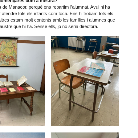
ue començares com a mestra?
les de Manacor, perquè ens repartim l’alumnat. Avui hi ha
r atendre tots els infants com toca. Ens hi trobam tots els
altres estam molt contents amb les famílies i alumnes que
ustre que hi ha. Sense ells, jo no seria directora.