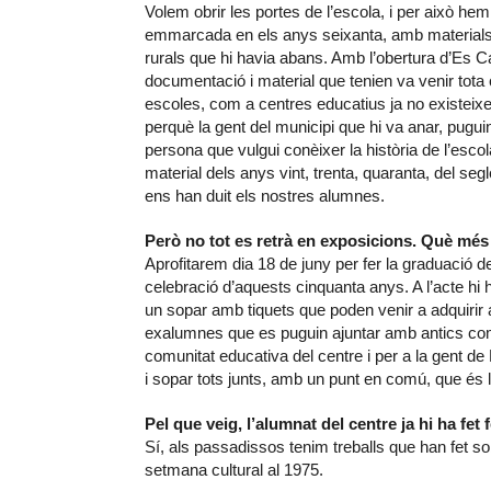
Volem obrir les portes de l’escola, i per això 
emmarcada en els anys seixanta, amb materials q
rurals que hi havia abans. Amb l’obertura d’Es Ca
documentació i material que tenien va venir tot
escoles, com a centres educatius ja no existeix
perquè la gent del municipi que hi va anar, pugu
persona que vulgui conèixer la història de l’esc
material dels anys vint, trenta, quaranta, del s
ens han duit els nostres alumnes.
Però no tot es retrà en exposicions. Què més
Aprofitarem dia 18 de juny per fer la graduació d
celebració d’aquests cinquanta anys. A l’acte hi
un sopar amb tiquets que poden venir a adquirir a
exalumnes que es puguin ajuntar amb antics com
comunitat educativa del centre i per a la gent de
i sopar tots junts, amb un punt en comú, que és 
Pel que veig, l’alumnat del centre ja hi ha fet 
Sí, als passadissos tenim treballs que han fet 
setmana cultural al 1975.