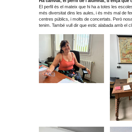
Ha canviat, el perfil de l’alumnat, d’ençà q
El perfil és el mateix que hi ha a totes les esco
més diversitat dins les aules, i és més mal de fe
centres públics, i molts de concertats. Però nos
tenim. També vull dir que estic alabada amb el cla