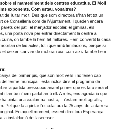
sobre el manteniment dels centres educatius. El Molí
xims exponents. Com estau, vosaltres?
 de lluitar molt. Des que som directora s’han fet tot un
part de Conselleria com de l’Ajuntament. I queden encara
arets del pati, el menjador escolar, el gimnàs, els
, una porta nova per entrar directament la centre a
a cuina, on també hi hem fet millores. Hem convertit la casa
iliari de les aules, tot i que amb limitacions, perquè si
no et deixen canviar de mobiliari així com així. També hem
ir.
banys del primer pis, que són molt vells i no tenen cap
 del terme municipal i està inclòs dins el programa de
bar la partida pressupostària el primer que es farà serà el
nt i també n’hem parlat amb ell. A més, ens agradaria que
e ha pintat una exalumna nostra, i n’estam molt agraïts,
Pel que fa a pintar l’escola, ara fa 25 anys de la darrera
 original. En aquell moment, essent directora Esperança
 la instal·lació de l’ascensor.