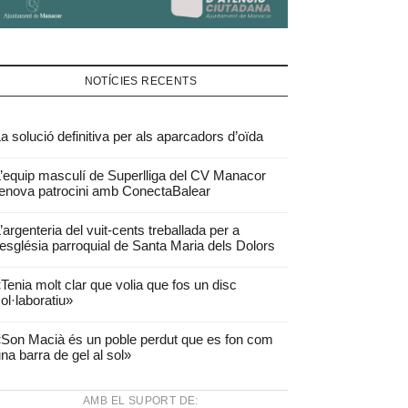
NOTÍCIES RECENTS
a solució definitiva per als aparcadors d’oïda
’equip masculí de Superlliga del CV Manacor
enova patrocini amb ConectaBalear
’argenteria del vuit-cents treballada per a
’església parroquial de Santa Maria dels Dolors
Tenia molt clar que volia que fos un disc
ol·laboratiu»
Son Macià és un poble perdut que es fon com
na barra de gel al sol»
AMB EL SUPORT DE: