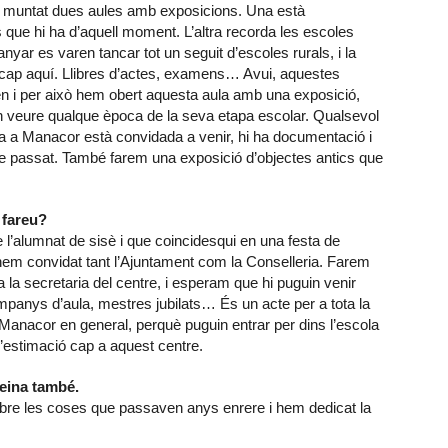
hem muntat dues aules amb exposicions. Una està
ue hi ha d’aquell moment. L’altra recorda les escoles
nyar es varen tancar tot un seguit d’escoles rurals, i la
a cap aquí. Llibres d’actes, examens… Avui, aquestes
en i per això hem obert aquesta aula amb una exposició,
in veure qualque època de la seva etapa escolar. Qualsevol
ola a Manacor està convidada a venir, hi ha documentació i
egle passat. També farem una exposició d’objectes antics que
 fareu?
e l’alumnat de sisè i que coincidesqui en una festa de
 hem convidat tant l’Ajuntament com la Conselleria. Farem
 la secretaria del centre, i esperam que hi puguin venir
panys d’aula, mestres jubilats… És un acte per a tota la
 Manacor en general, perquè puguin entrar per dins l’escola
l’estimació cap a aquest centre.
feina també.
sobre les coses que passaven anys enrere i hem dedicat la