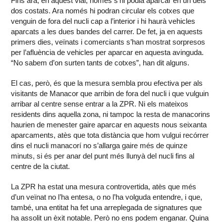
Fins ara, en aquest vial, només s’hi podia aparcar en un dels
dos costats. Ara només hi podran circular els cotxes que
venguin de fora del nucli cap a l’interior i hi haurà vehicles
aparcats a les dues bandes del carrer. De fet, ja en aquests
primers dies, veïnats i comerciants s’han mostrat sorpresos
per l’afluència de vehicles per aparcar en aquesta avinguda.
“No sabem d’on surten tants de cotxes”, han dit alguns.
El cas, però, és que la mesura sembla prou efectiva per als
visitants de Manacor que arribin de fora del nucli i que vulguin
arribar al centre sense entrar a la ZPR. Ni els mateixos
residents dins aquella zona, ni tampoc la resta de manacorins
haurien de menester gaire aparcar en aquests nous seixanta
aparcaments, atès que tota distància que hom vulgui recórrer
dins el nucli manacorí no s’allarga gaire més de quinze
minuts, si és per anar del punt més llunyà del nucli fins al
centre de la ciutat.
La ZPR ha estat una mesura controvertida, atès que més
d’un veïnat no l’ha entesa, o no l’ha volguda entendre, i que,
també, una entitat ha fet una arreplegada de signatures que
ha assolit un èxit notable. Però no ens podem enganar. Quina