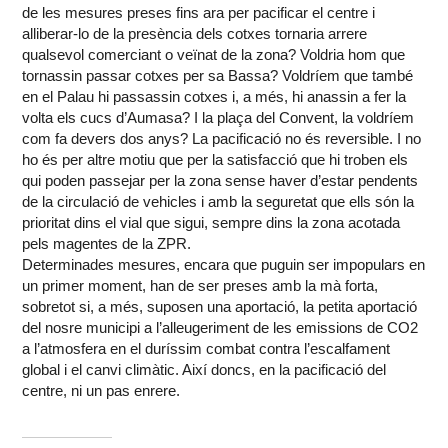
de les mesures preses fins ara per pacificar el centre i
alliberar-lo de la presència dels cotxes tornaria arrere
qualsevol comerciant o veïnat de la zona? Voldria hom que
tornassin passar cotxes per sa Bassa? Voldríem que també
en el Palau hi passassin cotxes i, a més, hi anassin a fer la
volta els cucs d’Aumasa? I la plaça del Convent, la voldríem
com fa devers dos anys? La pacificació no és reversible. I no
ho és per altre motiu que per la satisfacció que hi troben els
qui poden passejar per la zona sense haver d’estar pendents
de la circulació de vehicles i amb la seguretat que ells són la
prioritat dins el vial que sigui, sempre dins la zona acotada
pels magentes de la ZPR.
Determinades mesures, encara que puguin ser impopulars en
un primer moment, han de ser preses amb la mà forta,
sobretot si, a més, suposen una aportació, la petita aportació
del nosre municipi a l’alleugeriment de les emissions de CO2
a l’atmosfera en el duríssim combat contra l’escalfament
global i el canvi climàtic. Així doncs, en la pacificació del
centre, ni un pas enrere.