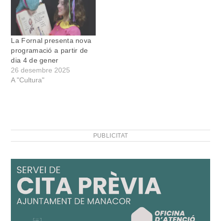
seus espectacles amb
de sabors sensorials i
continuïtat,…
paisatges musicals. L’actor
Joan Gomila interpreta el
muntatge acompanyat
La Fornal presenta nova
dels músics…
programació a partir de
dia 4 de gener
26 desembre 2025
A "Cultura"
PUBLICITAT