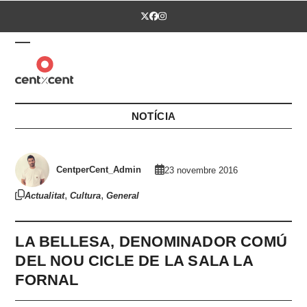
Skip
Twitter
Facebook
Instagram
to
content
Open
Close
mobile
mobile
menu
menu
NOTÍCIA
CentperCent_Admin
23 novembre 2016
,
,
Actualitat
Cultura
General
LA BELLESA, DENOMINADOR COMÚ
DEL NOU CICLE DE LA SALA LA
FORNAL