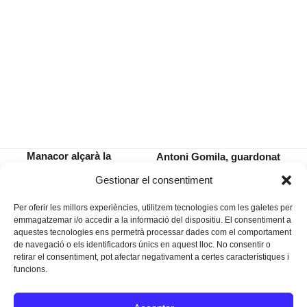
Manacor alçarà la
Antoni Gomila, guardonat
seva veu contra els
amb un dels Premis
previous
next
Gestionar el consentiment
feminicidis
Populars 2016
post:
post:
Per oferir les millors experiències, utilitzem tecnologies com les galetes per
emmagatzemar i/o accedir a la informació del dispositiu. El consentiment a
aquestes tecnologies ens permetrà processar dades com el comportament
de navegació o els identificadors únics en aquest lloc. No consentir o
retirar el consentiment, pot afectar negativament a certes característiques i
funcions.
Instagram
Facebook
Twitter