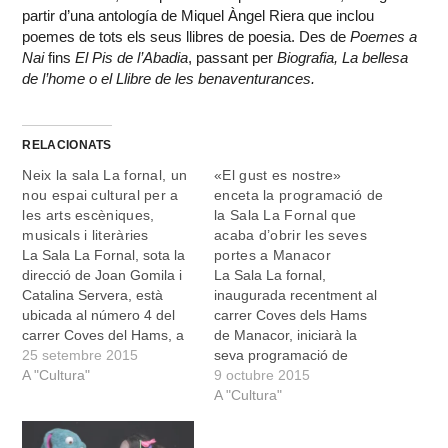
partir d’una antología de Miquel Àngel Riera que inclou
poemes de tots els seus llibres de poesia. Des de
Poemes a
Nai
fins
El Pis de l’Abadia
, passant per
Biografia, La bellesa
de l’home o el Llibre de les benaventurances.
RELACIONATS
Neix la sala La fornal, un
«El gust es nostre»
nou espai cultural per a
enceta la programació de
les arts escèniques,
la Sala La Fornal que
musicals i literàries
acaba d’obrir les seves
La Sala La Fornal, sota la
portes a Manacor
direcció de Joan Gomila i
La Sala La fornal,
Catalina Servera, està
inaugurada recentment al
ubicada al número 4 del
carrer Coves dels Hams
carrer Coves del Hams, a
de Manacor, iniciarà la
Manacor, i neix amb
25 setembre 2015
seva programació de
l’objectiu de crear “un
A "Cultura"
tardor-hivern el diumenge
9 octubre 2015
espai per a la companyia
11 d’octubre a les 20:00
A "Cultura"
La Fornal, per assajar en
amb la proposta "El gust
condicions i mostrar els
és nostre!", un espectacle