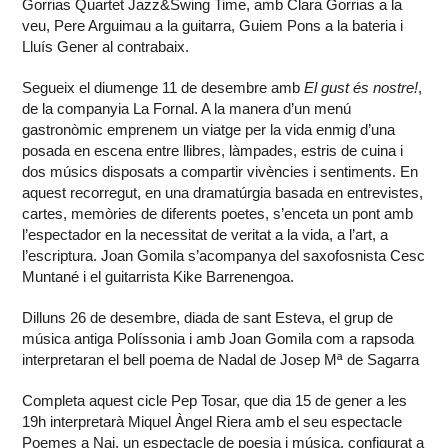
Gorrias Quartet Jazz&Swing Time, amb Clara Gorrias a la
veu, Pere Arguimau a la guitarra, Guiem Pons a la bateria i
Lluís Gener al contrabaix.
Segueix el diumenge 11 de desembre amb
El gust és nostre!
,
de la companyia La Fornal. A la manera d’un menú
gastronòmic emprenem un viatge per la vida enmig d’una
posada en escena entre llibres, làmpades, estris de cuina i
dos músics disposats a compartir vivències i sentiments. En
aquest recorregut, en una dramatúrgia basada en entrevistes,
cartes, memòries de diferents poetes, s’enceta un pont amb
l’espectador en la necessitat de veritat a la vida, a l’art, a
l’escriptura. Joan Gomila s’acompanya del saxofosnista Cesc
Muntané i el guitarrista Kike Barrenengoa.
Dilluns 26 de desembre, diada de sant Esteva, el grup de
música antiga Políssonia i amb Joan Gomila com a rapsoda
interpretaran el bell poema de Nadal de Josep Mª de Sagarra
Completa aquest cicle Pep Tosar, que dia 15 de gener a les
19h interpretarà Miquel Àngel Riera amb el seu espectacle
Poemes a Nai, un espectacle de poesia i música, configurat a