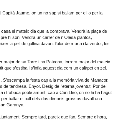
Capità Jaume, on un no sap si ballam per ell o per la
a casa el mateix dia que la comprava. Vendrà la plaça de
pre hi són. Vendrà un carrer de n’Olesa plantós,
xer la pell de gallina davant l’olor de murta i la verdor, les
r major de sa Torre i na Patxona, torrera major del mateix
it que s’estiba i s’infla aquest dia com un calàpet en zel.
les. S’escampa la festa cap a la memòria viva de Manacor.
 de tendresa. Enyor. Desig de l’eterna joventut. Por del
a i trabuca poble amunt, cap a Can Lliro, on no hi ha hagut
per ballar el ball dels dos dimonis grossos davall una
Can Garanya.
l’Ajuntament. Sempre tard, pareix que fan. Sempre d’hora,