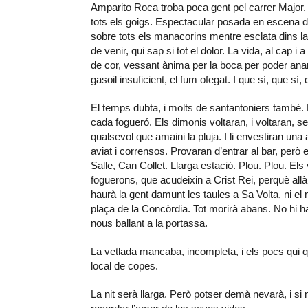
Amparito Roca troba poca gent pel carrer Major. L
tots els goigs. Espectacular posada en escena d
sobre tots els manacorins mentre esclata dins la 
de venir, qui sap si tot el dolor. La vida, al cap 
de cor, vessant ànima per la boca per poder anar
gasoil insuficient, el fum ofegat. I que sí, que sí,
El temps dubta, i molts de santantoniers també. 
cada fogueró. Els dimonis voltaran, i voltaran, 
qualsevol que amaini la pluja. I li envestiran una 
aviat i corrensos. Provaran d’entrar al bar, però
Salle, Can Collet. Llarga estació. Plou. Plou. El
foguerons, que acudeixin a Crist Rei, perquè allà
haurà la gent damunt les taules a Sa Volta, ni el 
plaça de la Concòrdia. Tot morirà abans. No hi 
nous ballant a la portassa.
La vetlada mancaba, incompleta, i els pocs qui 
local de copes.
La nit serà llarga. Però potser demà nevarà, i si 