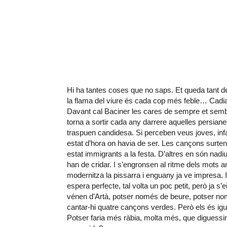
Hi ha tantes coses que no saps. Et queda tant de
la flama del viure és cada cop més feble… Cadia
Davant cal Baciner les cares de sempre et semb
torna a sortir cada any darrere aquelles persia
traspuen candidesa. Si perceben veus joves, infa
estat d’hora on havia de ser. Les cançons surte
estat immigrants a la festa. D’altres en són nad
han de cridar. I s’engronsen al ritme dels mots a
modernitza la pissarra i enguany ja ve impresa. I
espera perfecte, tal volta un poc petit, però ja s’
vénen d’Artà, potser només de beure, potser nom
cantar-hi quatre cançons verdes. Però els és igual.
Potser faria més ràbia, molta més, que diguessin 