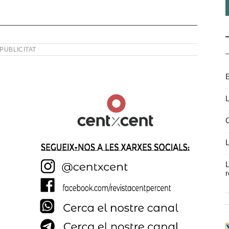
PUBLICITAT
E
L
C
L
L
r