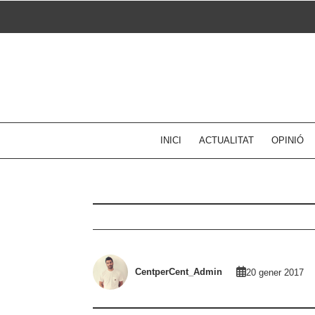
Skip
to
content
INICI
ACTUALITAT
OPINIÓ
CentperCent_Admin
20 gener 2017