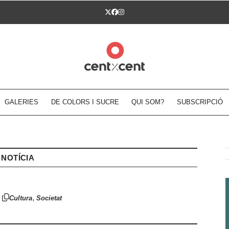
Twitter
Facebook
Instagram
GALERIES
DE COLORS I SUCRE
QUI SOM?
SUBSCRIPCIÓ
NOTÍCIA
,
Cultura
Societat