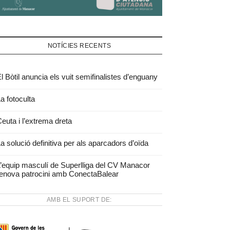
NOTÍCIES RECENTS
l Bòtil anuncia els vuit semifinalistes d’enguany
a fotoculta
euta i l’extrema dreta
a solució definitiva per als aparcadors d’oïda
’equip masculí de Superlliga del CV Manacor
enova patrocini amb ConectaBalear
AMB EL SUPORT DE: