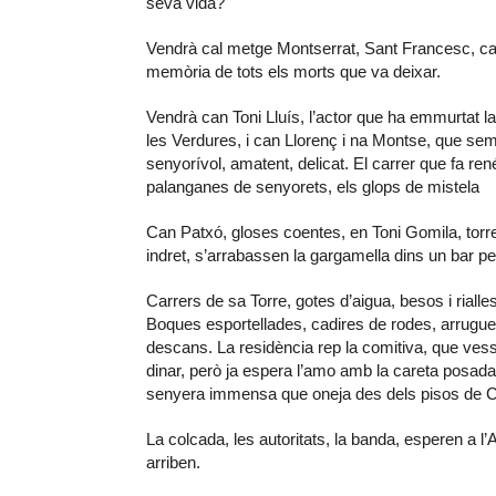
seva vida?
Vendrà cal metge Montserrat, Sant Francesc, cal 
memòria de tots els morts que va deixar.
Vendrà can Toni Lluís, l’actor que ha emmurtat l
les Verdures, i can Llorenç i na Montse, que sem
senyorívol, amatent, delicat. El carrer que fa renéi
palanganes de senyorets, els glops de mistela
Can Patxó, gloses coentes, en Toni Gomila, torre
indret, s’arrabassen la gargamella dins un bar pet
Carrers de sa Torre, gotes d’aigua, besos i rial
Boques esportellades, cadires de rodes, arrugues
descans. La residència rep la comitiva, que vess
dinar, però ja espera l’amo amb la careta posada 
senyera immensa que oneja des dels pisos de 
La colcada, les autoritats, la banda, esperen a 
arriben.