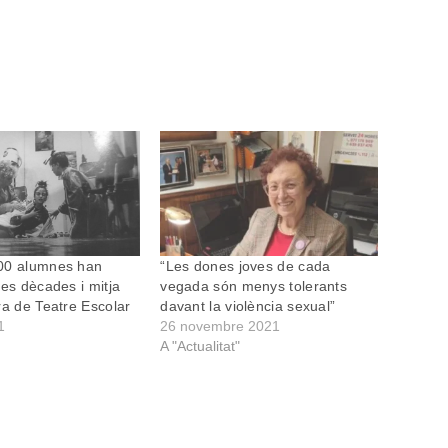
00 alumnes han
“Les dones joves de cada
res dècades i mitja
vegada són menys tolerants
ra de Teatre Escolar
davant la violència sexual”
1
26 novembre 2021
A "Actualitat"