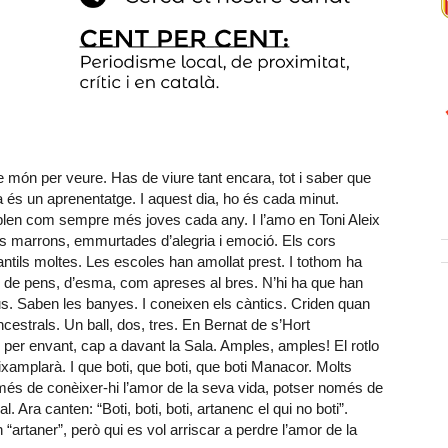
 món per veure. Has de viure tant encara, tot i saber que
 és un aprenentatge. I aquest dia, ho és cada minut.
len com sempre més joves cada any. I l’amo en Toni Aleix
nes marrons, emmurtades d’alegria i emoció. Els cors
ntils moltes. Les escoles han amollat prest. I tothom ha
n de pens, d’esma, com apreses al bres. N’hi ha que han
ius. Saben les banyes. I coneixen els càntics. Criden quan
ncestrals. Un ball, dos, tres. En Bernat de s’Hort
 per envant, cap a davant la Sala. Amples, amples! El rotlo
eixamplarà. I que boti, que boti, que boti Manacor. Molts
és de conèixer-hi l’amor de la seva vida, potser només de
 Ara canten: “Boti, boti, boti, artanenc el qui no boti”.
“artaner”, però qui es vol arriscar a perdre l’amor de la