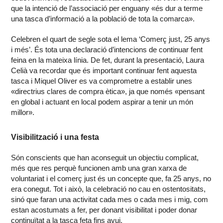
que la intenció de l’associació per enguany «és dur a terme
una tasca d’informació a la població de tota la comarca».
Celebren el quart de segle sota el lema ‘Comerç just, 25 anys
i més’. És tota una declaració d’intencions de continuar fent
feina en la mateixa línia. De fet, durant la presentació, Laura
Celià va recordar que és important continuar fent aquesta
tasca i Miquel Oliver es va comprometre a establir unes
«directrius clares de compra ètica», ja que només «pensant
en global i actuant en local podem aspirar a tenir un món
millor».
Visibilització i una festa
Són conscients que han aconseguit un objectiu complicat,
més que res perquè funcionen amb una gran xarxa de
voluntariat i el comerç just és un concepte que, fa 25 anys, no
era conegut. Tot i això, la celebració no cau en ostentositats,
sinó que faran una activitat cada mes o cada mes i mig, com
estan acostumats a fer, per donant visibilitat i poder donar
continuïtat a la tasca feta fins avui.