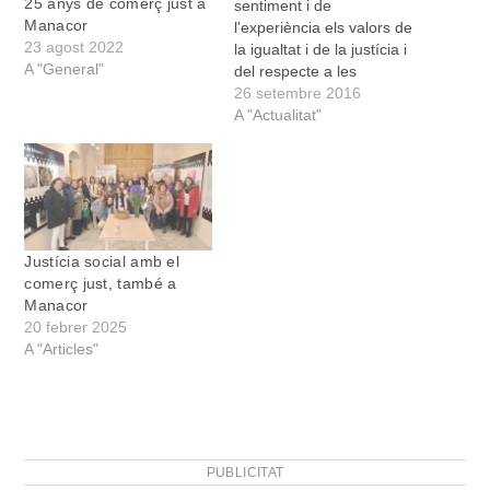
25 anys de comerç just a
sentiment i de
Manacor
l'experiència els valors de
23 agost 2022
la igualtat i de la justícia i
A "General"
del respecte a les
persones i al medi
26 setembre 2016
ambient”. Aquest és el
A "Actualitat"
principi que regeix les 18
activitats educatives que
divendres va presentar el
Casal de la Pau- S'Altra
Senalla als
responsables…
Justícia social amb el
comerç just, també a
Manacor
20 febrer 2025
A "Articles"
PUBLICITAT