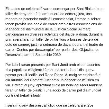
Els actes de celebració varen començar per Sant Blai amb un
taller de senyorets fets amb sucre de comerç just, una
manera de potenciar tradició i conscienciar, i també al febrer
tenen previst una acció de carrer amb altres associacions de
Manacor pel dia mundial de la Justícia Social. Al març
participaran en diverses activitats del dia de la dona, durant la
primavera faran un taller de pintar flors a bosses de tela de
cotó de comerç just i la setmana de davant durant el teatre de
carrer ‘Contes per descomptar’ per parlar dels Objectius de
Desenvolupament Sostenible 2030.
Per l’abril seran presents per Sant Jordi amb el contacontes
«La papallona màgica» i faran una xerrada del dia que va
passar per ull l’edifici del Rana Plaza. Al maig se celebrarà el
dia mundial del Comerç Just amb un concert de música en
viu. Entrant el juny, aprofitant el dia mundial del Medi Ambient
faran un taller de plàstic i una acció de carrer pel dia mundial
contra el treball infantil.
I serà mig any després, al juliol, que se celebrarà el 25è