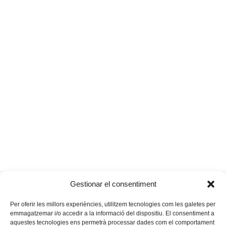
Les primeres carreres de cavalls
Ovelles
Gestionar el consentiment
previous
next
(II)
immòbils?
post:
post:
Per oferir les millors experiències, utilitzem tecnologies com les galetes per
emmagatzemar i/o accedir a la informació del dispositiu. El consentiment a
aquestes tecnologies ens permetrà processar dades com el comportament