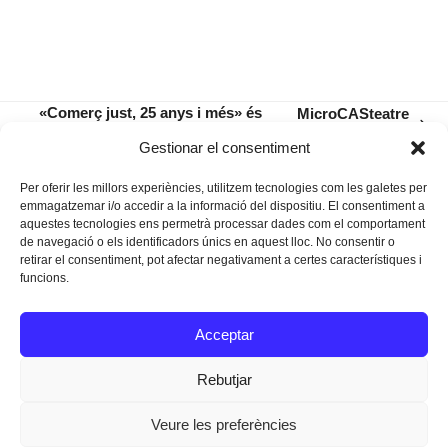
«Comerç just, 25 anys i més» és
MicroCASteatre
next
el lema per l’aniversari del Casal
amb la dona
previous
Gestionar el consentiment
post:
de la Pau – S’Altra Senalla
post:
Per oferir les millors experiències, utilitzem tecnologies com les galetes per
emmagatzemar i/o accedir a la informació del dispositiu. El consentiment a
aquestes tecnologies ens permetrà processar dades com el comportament
de navegació o els identificadors únics en aquest lloc. No consentir o
retirar el consentiment, pot afectar negativament a certes característiques i
funcions.
Instagram
Facebook
Twitter
Acceptar
Texts Legals
Rebutjar
Veure les preferències
Dissenyat a
Ideograma