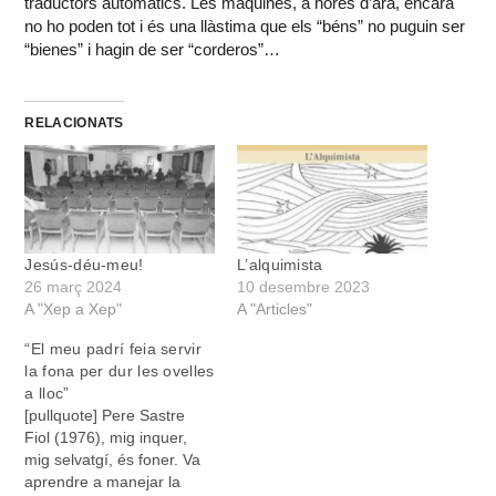
traductors automàtics. Les màquines, a hores d’ara, encara
no ho poden tot i és una llàstima que els “béns” no puguin ser
“bienes” i hagin de ser “corderos”…
RELACIONATS
Jesús-déu-meu!
L’alquimista
26 març 2024
10 desembre 2023
A "Xep a Xep"
A "Articles"
“El meu padrí feia servir
la fona per dur les ovelles
a lloc”
[pullquote] Pere Sastre
Fiol (1976), mig inquer,
mig selvatgí, és foner. Va
aprendre a manejar la