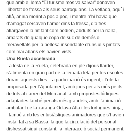
que amb el lema “El turisme mos va salvar” donaven
llibertat de fressa als seus parroquians. La vetlada, aquí i
allà, aniria morint a poc a poc, i mentre n’hi havia que
d’amagat cercaven l’amor dins la fressa, d’altres
allargaven la nit tant com podien, abduïts per la rialla,
amarats de qualque copa de suc de demés o
meravellats per la bellesa insondable d’uns ulls pintats
com mai abans els havien vists.
Una Rueta accelerada
La festa de la Rueta, celebrada en ple dijous llarder,
s’alimenta en gran part de la feinada feta per les escoles
durant aquests dies. La participació és ingent, i l’oferta
proposada per l’Ajuntament, amb jocs per als més petits
de tots al carrer del Mercadal, amb propostes lúdiques
adaptades també per als més grandets, amb l’animació
ambulant de la xaranga Octava Alta i les tortugues ninja,
i també amb les entusiàstiques animadores que s’havien
instal·lat a sa Bassa, fa que la circulació del personal
disfressat sigui constant, la interaacció social permanent,