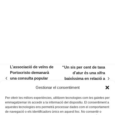
L’associació de veïns de
“Un sis per cent de taxa
Portocristo demanarà
d’atur és una xifra
una consulta popular
baixíssima en relació a
previous
next
sobre la mobilitat a la
les taxes que hi sol
post:
post:
Gestionar el consentiment
localitat costanera
haver l’Estat espanyol”
Per oferir les millors experiències, utilitzem tecnologies com les galetes per
emmagatzemar i/o accedir a la informació del dispositiu. El consentiment a
aquestes tecnologies ens permetrà processar dades com el comportament
de navegació o els identificadors únics en aquest lloc. No consentir o