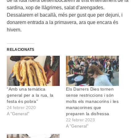
de la ruta ruera desembocarem al trist enterrament de la
sardina, xop de llàgrimes, salat d’arengades.
Dessalarem el bacallà, més per gust que per dejuni, i
donarem entrada a la primavera, ara que encara és
hivern.
RELACIONATS
“Amb una temàtica
Els Darrers Dies tornen
general per a la rua, la
sense restriccions i són
festa és pobra”
molts els manacorins i les
24 febrer 2020
manacorines que
A "General"
preparen la disfressa
22 febrer 2023
A "General"