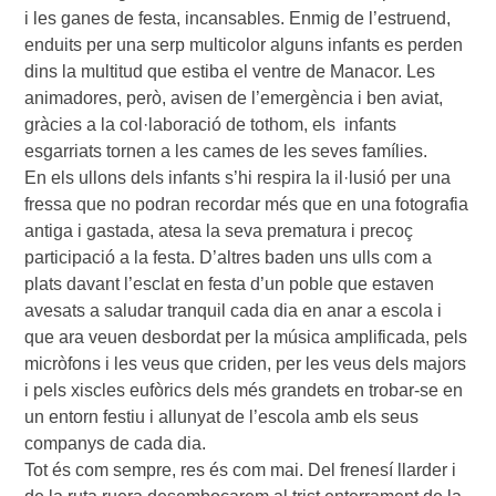
i les ganes de festa, incansables. Enmig de l’estruend,
enduits per una serp multicolor alguns infants es perden
dins la multitud que estiba el ventre de Manacor. Les
animadores, però, avisen de l’emergència i ben aviat,
gràcies a la col·laboració de tothom, els infants
esgarriats tornen a les cames de les seves famílies.
En els ullons dels infants s’hi respira la il·lusió per una
fressa que no podran recordar més que en una fotografia
antiga i gastada, atesa la seva prematura i precoç
participació a la festa. D’altres baden uns ulls com a
plats davant l’esclat en festa d’un poble que estaven
avesats a saludar tranquil cada dia en anar a escola i
que ara veuen desbordat per la música amplificada, pels
micròfons i les veus que criden, per les veus dels majors
i pels xiscles eufòrics dels més grandets en trobar-se en
un entorn festiu i allunyat de l’escola amb els seus
companys de cada dia.
Tot és com sempre, res és com mai. Del frenesí llarder i