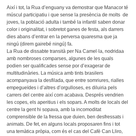
Així i tot, la Rua d’enguany va demostrar que Manacor té
múscul participatiu i que sense la presència de molts de
joves, la població adulta i també la infantil saben donar
color i originalitat, i sobretot ganes de festa, als darrers
dies abans d’entrar en la perversa quaresma que ja
ningú (direm gairebé ningú) fa.
La Rua de dissabte transità per Na Camel·la, nodridaa
amb nombroses comparses, algunes de les quals
podien ser qualificades sense por d’exagerar de
multitudinàries. La música amb tints brasilers
acompanyava la desfilada, que entre somriures, rialles
empegueïdes i d’altres d’orgulloses, es diluiria pels
carrers del centre així com acabava. Després vendrien
les copes, els aperitius i els sopars. A molts de locals del
centre la gent hi sopava, amb la incomoditat
comprensible de la fressa que duien, ben desfressats i
animats. De fet, en alguns locals proposaren fins i tot
una temàtica pròpia, com és el cas del Cafè Can Lliro,