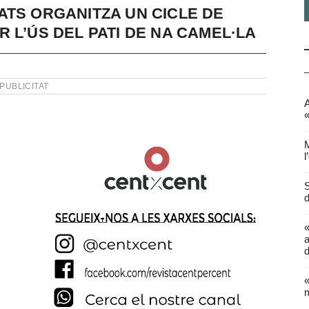
ATS ORGANITZA UN CICLE DE
 L’ÚS DEL PATI DE NA CAMEL·LA
PUBLICITAT
A
«
M
l
S
d
a
d
«
m