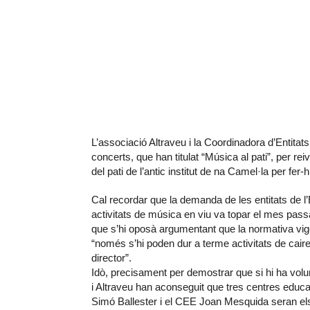
L’associació Altraveu i la Coordinadora d’Entita
concerts, que han titulat “Música al pati”, per rei
del pati de l’antic institut de na Camel·la per fer-
Cal recordar que la demanda de les entitats de l’E
activitats de música en viu va topar el mes passa
que s’hi oposà argumentant que la normativa vig
“només s’hi poden dur a terme activitats de caire
director”.
Idò, precisament per demostrar que si hi ha volu
i Altraveu han aconseguit que tres centres educat
Simó Ballester i el CEE Joan Mesquida seran els 