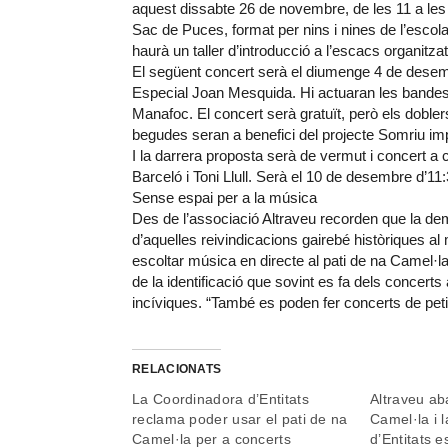
aquest dissabte 26 de novembre, de les 11 a les
Sac de Puces, format per nins i nines de l’esco
haurà un taller d’introducció a l’escacs organitza
El següent concert serà el diumenge 4 de desemb
Especial Joan Mesquida. Hi actuaran les bandes
Manafoc. El concert serà gratuït, però els dobl
begudes seran a benefici del projecte Somriu i
I la darrera proposta serà de vermut i concert a 
Barceló i Toni Llull. Serà el 10 de desembre d’11:
Sense espai per a la música
Des de l’associació Altraveu recorden que la de
d’aquelles reivindicacions gairebé històriques a
escoltar música en directe al pati de na Camel·la
de la identificació que sovint es fa dels concerts
incíviques. “També es poden fer concerts de petit
RELACIONATS
La Coordinadora d’Entitats
Altraveu ab
reclama poder usar el pati de na
Camel·la i 
Camel·la per a concerts
d’Entitats e