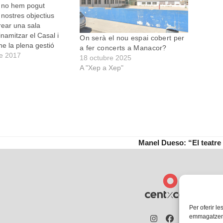
, no hem pogut
 nostres objectius
crear una sala
inamitzar el Casal i
On serà el nou espai cobert per
e la plena gestió
a fer concerts a Manacor?
era un dels principals
e 2017
18 octubre 2025
quals ens vàrem
A "Xep a Xep"
formar part de l’Espai
. No hem pogut dur a
stra tasca com…
Manel Dueso: “El teatre
next
post:
Per oferir le
emmagatzemar
Instagram
Facebook
Twitter