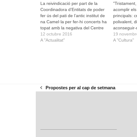
La reivindicació per part de la
"Tristament
Coordinadora d’Entitats de poder
acomplir els
fer ús del pati de l’antic institut de
principals: 
na Camel·la per fer-hi concerts ha
polivalent, d
topat amb la negativa del Centre
aconseguir-n
d’Adults, i ha posat sobre la taula
12 octubre 2016
cívica, que 
19 novembr
les dificultats per compaginar els
A "Actualitat"
motius pels 
A "Cultura"
diferents usos que té actualment
engrescar a 
l’edfici. Tanmateix, com…
na Camel·la
terme la no
Propostes per al cap de setmana
previous
post: