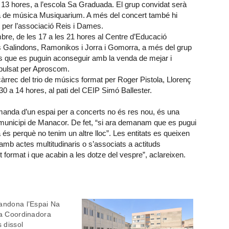
 13 hores, a l’escola Sa Graduada. El grup convidat serà
la de música Musiquarium. A més del concert també hi
t per l’associació Reis i Dames.
re, de les 17 a les 21 hores al Centre d’Educació
 Galindons, Ramonikos i Jorra i Gomorra, a més del grup
ers que es puguin aconseguir amb la venda de mejar i
mpulsat per Aproscom.
càrrec del trio de músics format per Roger Pistola, Llorenç
30 a 14 hores, al pati del CEIP Simó Ballester.
manda d’un espai per a concerts no és res nou, és una
l municipi de Manacor. De fet, “si ara demanam que es pugui
 és perquè no tenim un altre lloc”. Les entitats es queixen
 amb actes multitudinaris o s’associats a actituds
 format i que acabin a les dotze del vespre”, aclareixen.
andona l’Espai Na
la Coordinadora
s dissol