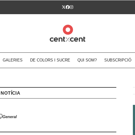
Twitter
Facebook
Instagram
GALERIES
DE COLORS I SUCRE
QUI SOM?
SUBSCRIPCIÓ
NOTÍCIA
General