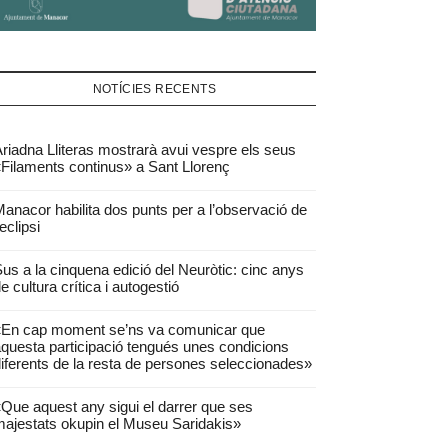
NOTÍCIES RECENTS
riadna Lliteras mostrarà avui vespre els seus
Filaments continus» a Sant Llorenç
anacor habilita dos punts per a l’observació de
’eclipsi
us a la cinquena edició del Neuròtic: cinc anys
e cultura crítica i autogestió
«En cap moment se’ns va comunicar que
questa participació tengués unes condicions
iferents de la resta de persones seleccionades»
Que aquest any sigui el darrer que ses
ajestats okupin el Museu Saridakis»