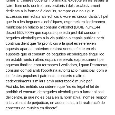
fumar a “centres docents i formatius, excepte en els espais a
l’aire lliure dels centres universitaris i dels exclusivament
dedicats a la formació d’adults, sempre que no siguin
accessos immediats als edificis o voreres circumdants”. I pel
que fa a les begudes alcohòliques, esgrimeixen l’ordenança
municipal en relació al consum d’alcohol (BOIB núm.144
decret 552/2009) que exposa que està prohibit consumir
begudes alcohòliques a la via pública o espais públics però
continua dient que “la prohibició a la qual es refereixen
aquests apartats anteriors restarà sense efecte en els
supòsits que el consum de begudes alcohòliques tingui lloc
en establiments i altres espais reservats expressament per
aquesta finalitat, com terrasses i vetlladors, i quan l’esmentat
consum compti amb l’oportuna autorització municipal, com a
les festes populars i patronals, concerts o altres
esdeveniments similars amb autorització municipal”.
Així idò, les entitats consideren que “no és legal el fet de
prohibir el consum de begudes alcohòliques o fumar al pati
del centre, ja que no es basa en la normativa i només respon
a la voluntat de perjudicar, en aquest cas, a la realització de
concerts de música en directe”.