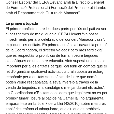
Consell Escolar del CEPA Llevant, amb la Direcció General
de Formació Professional i Formació del Professorat i també
amb el Departament de Cultura de Manacor”.
La primera topada
El primer conflicte entre les dues parts per l’ús del pati va ser
el passat mes de maig, quan el CEPA Llevant “va posar
impediments per a la celebració del concert Manacor Jazz”,
expliquen les entitats. En primera instància i davant la pressió
de la Coordinadora, el director va cedir però més tard exigí
que es respectàs la prohibició de fumar i beure begudes
alcohòliques en un centre educatiu. Això suposà un obstacle
important per a les entitats perquè “cal tenir en compte que el
fet d’organitzar qualsevol activitat cultural suposa un esforç
econòmic per a entitats sense ànim de lucre que només
poden veure rescabalada la seva inversió a través de la
venda de begudes, marxandatge o menjar durant els actes”.
La Coordinadora d’Entitats considera que legalment no es pot
prohibir fumar i beure al pati de na Camel·la i ho argumenta
emparant-se en l’article 7 de la Llei (42/2010) sobre mesures
sanitàries enfront el tabaquisme, que diu que es prohibeix