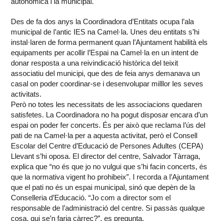
autonòmica i la municipal.
Des de fa dos anys la Coordinadora d’Entitats ocupa l’ala
municipal de l’antic IES na Camel·la. Unes deu entitats s’hi
instal·laren de forma permanent quan l’Ajuntament habilità els
equipaments per acollir l’Espai na Camel·la en un intent de
donar resposta a una reivindicació històrica del teixit
associatiu del municipi, que des de feia anys demanava un
casal on poder coordinar-se i desenvolupar milllor les seves
activitats.
Però no totes les necessitats de les associacions quedaren
satisfetes. La Coordinadora no ha pogut disposar encara d’un
espai on poder fer concerts. És per això que reclama l’ús del
pati de na Camel·la per a aquesta activitat, però el Consell
Escolar del Centre d’Educació de Persones Adultes (CEPA)
Llevant s’hi oposa. El director del centre, Salvador Tàrraga,
explica que “no és que jo no vulgui que s’hi facin concerts, és
que la normativa vigent ho prohibeix”. I recorda a l’Ajuntament
que el pati no és un espai municipal, sinó que depèn de la
Conselleria d’Educació. “Jo com a director som el
responsable de l’administració del centre. Si passàs qualque
cosa, qui se’n faria càrrec?”, es pregunta.