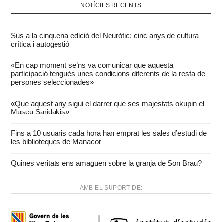
NOTÍCIES RECENTS
Sus a la cinquena edició del Neuròtic: cinc anys de cultura
crítica i autogestió
«En cap moment se’ns va comunicar que aquesta
participació tengués unes condicions diferents de la resta de
persones seleccionades»
«Que aquest any sigui el darrer que ses majestats okupin el
Museu Saridakis»
Fins a 10 usuaris cada hora han emprat les sales d’estudi de
les biblioteques de Manacor
Quines veritats ens amaguen sobre la granja de Son Brau?
AMB EL SUPORT DE: