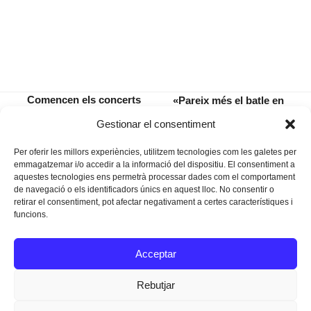
Comencen els concerts
«Pareix més el batle en
de tardor-hivern a
Sebastià Nadal que en
previous
next
Gestionar el consentiment
l’orgue del Convent
Pedro Rosselló»
post:
post:
Per oferir les millors experiències, utilitzem tecnologies com les galetes per
emmagatzemar i/o accedir a la informació del dispositiu. El consentiment a
aquestes tecnologies ens permetrà processar dades com el comportament
de navegació o els identificadors únics en aquest lloc. No consentir o
retirar el consentiment, pot afectar negativament a certes característiques i
funcions.
Instagram
Facebook
Twitter
Acceptar
Texts Legals
Rebutjar