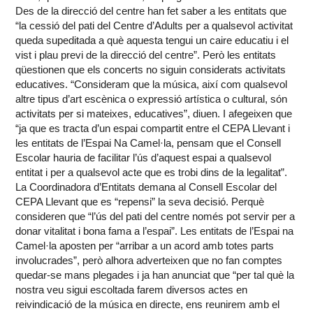
Des de la direcció del centre han fet saber a les entitats que
“la cessió del pati del Centre d’Adults per a qualsevol activitat
queda supeditada a què aquesta tengui un caire educatiu i el
vist i plau previ de la direcció del centre”. Però les entitats
qüestionen que els concerts no siguin considerats activitats
educatives. “Consideram que la música, així com qualsevol
altre tipus d’art escènica o expressió artística o cultural, són
activitats per si mateixes, educatives”, diuen. I afegeixen que
“ja que es tracta d’un espai compartit entre el CEPA Llevant i
les entitats de l’Espai Na Camel·la, pensam que el Consell
Escolar hauria de facilitar l’ús d’aquest espai a qualsevol
entitat i per a qualsevol acte que es trobi dins de la legalitat”.
La Coordinadora d’Entitats demana al Consell Escolar del
CEPA Llevant que es “repensi” la seva decisió. Perquè
consideren que “l’ús del pati del centre només pot servir per a
donar vitalitat i bona fama a l’espai”. Les entitats de l’Espai na
Camel·la aposten per “arribar a un acord amb totes parts
involucrades”, però alhora adverteixen que no fan comptes
quedar-se mans plegades i ja han anunciat que “per tal què la
nostra veu sigui escoltada farem diversos actes en
reivindicació de la música en directe, ens reunirem amb el