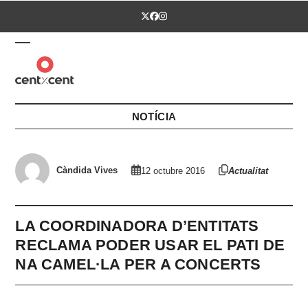
Skip
Twitter
Facebook
Instagram
to
content
Open
Close
mobile
mobile
menu
menu
NOTÍCIA
Càndida Vives
12 octubre 2016
Actualitat
LA COORDINADORA D’ENTITATS
RECLAMA PODER USAR EL PATI DE
NA CAMEL·LA PER A CONCERTS