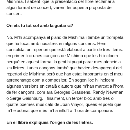
Mishima. I sabent que la presentació del llibre reclamaria
algun format de concert, vàrem fer aquesta proposta de
concert.
On ets tu tot sol amb la guitarra?
No. M’hi acompanya el piano de Mishima i també un trompeta
que ha tocat amb nosaltres en alguns concerts. Hem
consolidat un repertori que està elaborat a partir de tres ítems:
en primer lloc unes cançons de Mishima que les hi incloem
perquè en aquest format la gent hi pugui parar més atenció a
les lletres, i unes cançons també que havien desaparegut del
repertori de Mishima però que han estat importants en el meu
aprenentatge com a compositor. En segon lloc hi incloem
algunes versions en català d’autors que m’han marcat a l’hora
de fer cançons, com ara Georges Grassens, Randy Newman
o Serge Gaisnburg. I finalment, un tercer bloc amb tres o
quatre poemes musicats de Joan Vinyoli, queés el poeta que
m’he adonat que més m’ha influït a l’hora de compondre.
En el llibre expliques l’origen de les lletres.