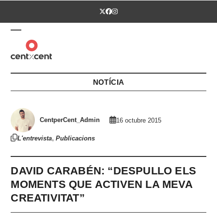
Skip
Twitter
Facebook
Instagram
to
content
Open
Close
mobile
mobile
menu
menu
NOTÍCIA
CentperCent_Admin
16 octubre 2015
,
L'entrevista
Publicacions
DAVID CARABÉN: “DESPULLO ELS
MOMENTS QUE ACTIVEN LA MEVA
CREATIVITAT”