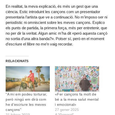
En realitat, la meva explicació, és més un gest que una
ciència. Estic introduint les cançons com un presentador
presentaria l’artista que ve a continuació. No m’imposo ser ni
periodístic ni omniscient sobre les meves cançons. Explico
els punts de partida, la primera força, més per entretenir, que
no per dir la veritat. Algun amic m’ha dit «però aquesta cançó
no sortia d’una altra banda?». Potser sí, però en el moment
d’escriure el llibre no me’n vaig recordar.
RELACIONATS
“A mi em podeu torturar,
«Fer cançons fa molt de
però ningú em dirà com
bé a la meva salut mental
he d’escriure les meves
i emocional»
cançons”
27 gener 2025
21 febrer 2023
A "General"