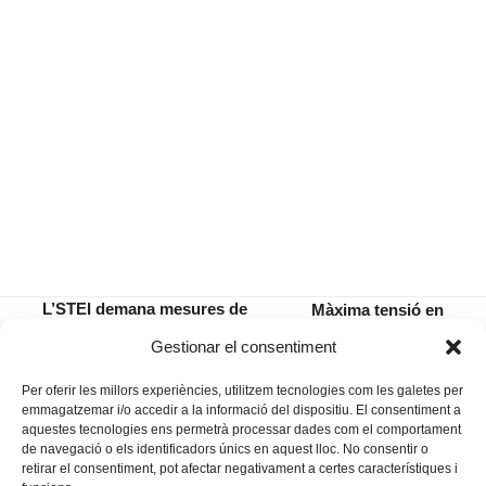
L’STEI demana mesures de
Màxima tensió en
planificació per a Manacor a la
el darrer ple de
previous
next
Gestionar el consentiment
Conselleria d’Educació
l’Ajuntament
post:
post:
Per oferir les millors experiències, utilitzem tecnologies com les galetes per
emmagatzemar i/o accedir a la informació del dispositiu. El consentiment a
aquestes tecnologies ens permetrà processar dades com el comportament
de navegació o els identificadors únics en aquest lloc. No consentir o
retirar el consentiment, pot afectar negativament a certes característiques i