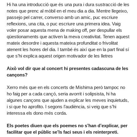
Hi ha una introducció que és una pura i dura sustracció de les
notes que prenc al mòbil en el meu dia a dia. Mentre llegeixo,
passejo pel carrer, converso amb un amic, puc escriure
reflexions, una cita, o puc escriure una primera idea. Vaig
voler posar aquesta mena de making off, per despullar els
qüestionaments que activen la meva creativitat. Tenen aquest
mateix desordre i aquesta mateixa profunditat o frivolitat
atenent les hores del dia. I també és així que en la part final sí
que s’hi explica aquest origen motivador de les lletres
Això vol dir que al concert hi presentes cadascuna de les
cançons?
Xerro més que en els concerts de Mishima però tampoc no
ho faig per a cada cançó, seria avorrit i solipsista, hi ha
algunes cançons que ajuden a explicar les meves inquietuds,
i si que ho aprofito. I segons l’audiència, si veig que s’hi
interessa els dono més corda.
Els poetes diuen que els poemes no s’han d’explicar, per
facilitar que el públic se’ls faci seus i els reinterpreti.