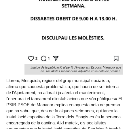
Imatge de la publicació al perfil d’Instagram Esports Manacor que
els socialistes manacorins adjunten en la nota de premsa.
Llorenç Mesquida, regidor del grup municipal socialista,
afirma que «aquesta problemàtica, que hauria de ser interna
de l’Ajuntament, ha aflorat i ja afecta el manteniment,
l’obertura i el tancament d’instal·lacions que són públiques».El
PSIB-PSOE de Manacor explica en aquesta nota de premsa
que ha sabut que, des de fa algunes setmanes, qui tanca la
instal·lació esportiva de la Torre dels Enagistes és la persona
encarregada de la cantina. Així mateix, els socialistes
argumenten que la instal·lació esportiva de Son Macià també