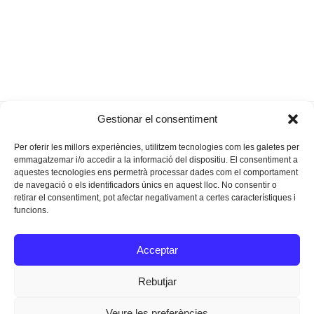
El tren de Llevant: una reclamació
La terra
Gestionar el consentiment
previous
next
històrica, més enfora que mai
dins la mar
post:
post:
Per oferir les millors experiències, utilitzem tecnologies com les galetes per
emmagatzemar i/o accedir a la informació del dispositiu. El consentiment a
aquestes tecnologies ens permetrà processar dades com el comportament
de navegació o els identificadors únics en aquest lloc. No consentir o
retirar el consentiment, pot afectar negativament a certes característiques i
funcions.
Instagram
Facebook
Twitter
Acceptar
Texts Legals
Rebutjar
Veure les preferències