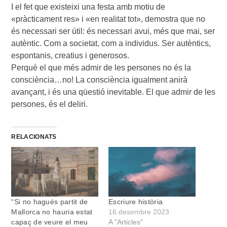
I el fet que existeixi una festa amb motiu de
«pràcticament res» i «en realitat tot», demostra que no
és necessari ser útil: és necessari avui, més que mai, ser
autèntic. Com a societat, com a individus. Ser autèntics,
espontanis, creatius i generosos.
Perquè el que més admir de les persones no és la
consciència…no! La consciència igualment anirà
avançant, i és una qüestió inevitable. El que admir de les
persones, és el deliri.
RELACIONATS
“Si no hagués partit de
Escriure història
Mallorca no hauria estat
16 desembre 2023
capaç de veure el meu
A "Articles"