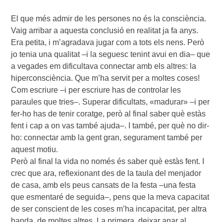
El que més admir de les persones no és la consciència.
Vaig arribar a aquesta conclusió en realitat ja fa anys.
Era petita, i m’agradava jugar com a tots els nens. Però
jo tenia una qualitat –i la seguesc tenint avui en dia– que
a vegades em dificultava connectar amb els altres: la
hiperconsciència. Que m’ha servit per a moltes coses!
Com escriure –i per escriure has de controlar les
paraules que tries–. Superar dificultats, «madurar» –i per
fer-ho has de tenir coratge, però al final saber què estàs
fent i cap a on vas també ajuda–. I també, per què no dir-
ho: connectar amb la gent gran, segurament també per
aquest motiu.
Però al final la vida no només és saber què estàs fent. I
crec que ara, reflexionant des de la taula del menjador
de casa, amb els peus cansats de la festa –una festa
que esmentaré de seguida–, pens que la meva capacitat
de ser conscient de les coses m’ha incapacitat, per altra
banda, de moltes altres. La primera, deixar anar al