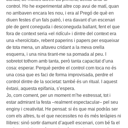
control. Ho he experimentat altre cop avui de matí, quan
no arribaven encara les nou, i era al Pregó de què en
diuen festes d’un fals patró, i era davant d’un escenari
ple de gent coneguda i desconeguda ballant, fent el que
fora de context seria «el ridícul» i dintre del context era
una «heroïcitat», rebent paperins i papers per esqueixar
de tota mena, un altaveu cridant a la meva orella
esquerra, i una nina tirant-me sa pomada al peu. I
sobretot tothom amb tanta, però tanta capacitat d’una
cosa: esperar. Perquè perdre el control com toca no és
una cosa que es faci de forma improvisada, perdre el
control dintre de la societat: també és un ritual. I aquest
èxtasi, aquesta epifania, s’espera.
Jo, com coment, per un moment m’he estressat, tot i
estar admirant la festa –realment espectacular– pel seu
enginy i creativitat. He pensat: si és que mai podràs ser
com els altres, tu el que necessites no és més teràpies ni
llibres: sinó sortir damunt d’aquell escenari, com bé fa el