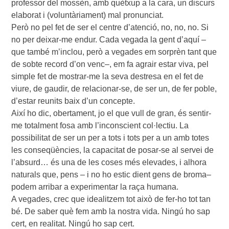
professor del mossèn, amb quètxup a la cara, un discurs
elaborat i (voluntàriament) mal pronunciat.
Però no pel fet de ser el centre d’atenció, no, no, no. Si
no per deixar-me endur. Cada vegada la gent d’aquí –
que també m’inclou, però a vegades em sorprèn tant que
de sobte record d’on venc–, em fa agrair estar viva, pel
simple fet de mostrar-me la seva destresa en el fet de
viure, de gaudir, de relacionar-se, de ser un, de fer poble,
d’estar reunits baix d’un concepte.
Així ho dic, obertament, jo el que vull de gran, és sentir-
me totalment fosa amb l’inconscient col·lectiu. La
possibilitat de ser un per a tots i tots per a un amb totes
les conseqüències, la capacitat de posar-se al servei de
l’absurd… és una de les coses més elevades, i alhora
naturals que, pens – i no ho estic dient gens de broma–
podem arribar a experimentar la raça humana.
A vegades, crec que idealitzem tot això de fer-ho tot tan
bé. De saber què fem amb la nostra vida. Ningú ho sap
cert, en realitat. Ningú ho sap cert.