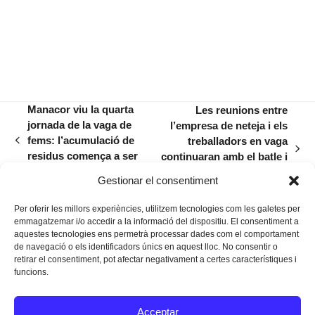
Manacor viu la quarta
Les reunions entre
jornada de la vaga de
l’empresa de neteja i els
fems: l’acumulació de
treballadors en vaga
previous
next
residus comença a ser
continuaran amb el batle i
post:
post:
preocupant
els representants del
Gestionar el consentiment
govern
Per oferir les millors experiències, utilitzem tecnologies com les galetes per
emmagatzemar i/o accedir a la informació del dispositiu. El consentiment a
aquestes tecnologies ens permetrà processar dades com el comportament
de navegació o els identificadors únics en aquest lloc. No consentir o
retirar el consentiment, pot afectar negativament a certes característiques i
funcions.
Instagram
Facebook
Twitter
Acceptar
Texts Legals