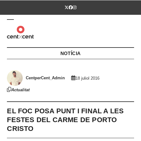
Skip
Twitter
Facebook
Instagram
to
content
Open
Close
mobile
mobile
menu
menu
NOTÍCIA
CentperCent_Admin
18 juliol 2016
Actualitat
EL FOC POSA PUNT I FINAL A LES
FESTES DEL CARME DE PORTO
CRISTO