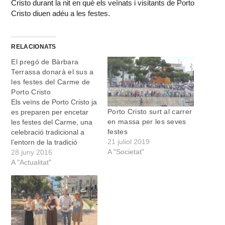
Cristo durant la nit en què els veïnats i visitants de Porto
Cristo diuen adéu a les festes.
RELACIONATS
El pregó de Bàrbara
Terrassa donarà el sus a
les festes del Carme de
Porto Cristo
Els veïns de Porto Cristo ja
Porto Cristo surt al carrer
es preparen per encetar
en massa per les seves
les festes del Carme, una
festes
celebració tradicional a
21 juliol 2019
l’entorn de la tradició
A "Societat"
marinera que serveix de fil
28 juny 2016
conductor d’unes festes
A "Actualitat"
que enguany duraran un
mes. “La imatge de les
festes d’enguany ja recull
aquesta idea i posa
l’èmfasi en tots…