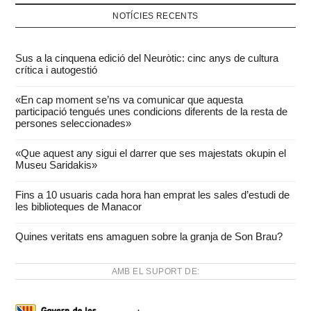
NOTÍCIES RECENTS
Sus a la cinquena edició del Neuròtic: cinc anys de cultura
crítica i autogestió
«En cap moment se’ns va comunicar que aquesta
participació tengués unes condicions diferents de la resta de
persones seleccionades»
«Que aquest any sigui el darrer que ses majestats okupin el
Museu Saridakis»
Fins a 10 usuaris cada hora han emprat les sales d’estudi de
les biblioteques de Manacor
Quines veritats ens amaguen sobre la granja de Son Brau?
AMB EL SUPORT DE: