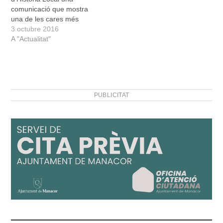
comunicació que mostra
una de les cares més
engrescadores del Museu
3 octubre 2016
de Manacor, la de
A "Actualitat"
fomentar el coneixement
de la història des
d’activitats participatives i
no tant des de l’estudi
obligatori que sempre s’ha
PUBLICITAT
associat a aquesta
matèria. És…