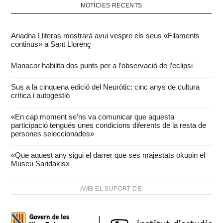
NOTÍCIES RECENTS
Ariadna Lliteras mostrarà avui vespre els seus «Filaments
continus» a Sant Llorenç
Manacor habilita dos punts per a l’observació de l’eclipsi
Sus a la cinquena edició del Neuròtic: cinc anys de cultura
crítica i autogestió
«En cap moment se’ns va comunicar que aquesta
participació tengués unes condicions diferents de la resta de
persones seleccionades»
«Que aquest any sigui el darrer que ses majestats okupin el
Museu Saridakis»
AMB EL SUPORT DE: