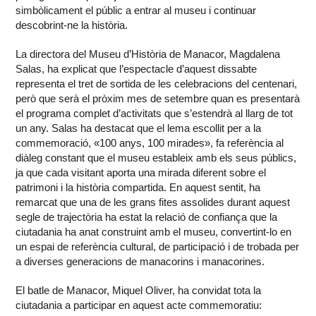
simbòlicament el públic a entrar al museu i continuar
descobrint-ne la història.
La directora del Museu d’Història de Manacor, Magdalena
Salas, ha explicat que l’espectacle d’aquest dissabte
representa el tret de sortida de les celebracions del centenari,
però que serà el pròxim mes de setembre quan es presentarà
el programa complet d’activitats que s’estendrà al llarg de tot
un any. Salas ha destacat que el lema escollit per a la
commemoració, «100 anys, 100 mirades», fa referència al
diàleg constant que el museu estableix amb els seus públics,
ja que cada visitant aporta una mirada diferent sobre el
patrimoni i la història compartida. En aquest sentit, ha
remarcat que una de les grans fites assolides durant aquest
segle de trajectòria ha estat la relació de confiança que la
ciutadania ha anat construint amb el museu, convertint-lo en
un espai de referència cultural, de participació i de trobada per
a diverses generacions de manacorins i manacorines.
El batle de Manacor, Miquel Oliver, ha convidat tota la
ciutadania a participar en aquest acte commemoratiu: