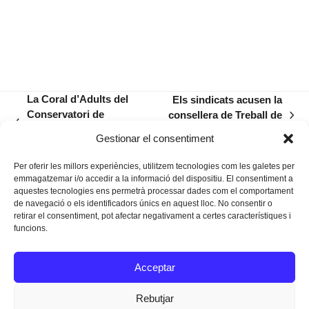
La Coral d’Adults del
Els sindicats acusen la
Conservatori de
consellera de Treball de
next
previous
Manacor celebra 25
tombar la vaga del 0-3
post:
Gestionar el consentiment
post:
anys
Per oferir les millors experiències, utilitzem tecnologies com les galetes per
emmagatzemar i/o accedir a la informació del dispositiu. El consentiment a
aquestes tecnologies ens permetrà processar dades com el comportament
de navegació o els identificadors únics en aquest lloc. No consentir o
retirar el consentiment, pot afectar negativament a certes característiques i
funcions.
Instagram
Facebook
Twitter
Acceptar
Texts Legals
Rebutjar