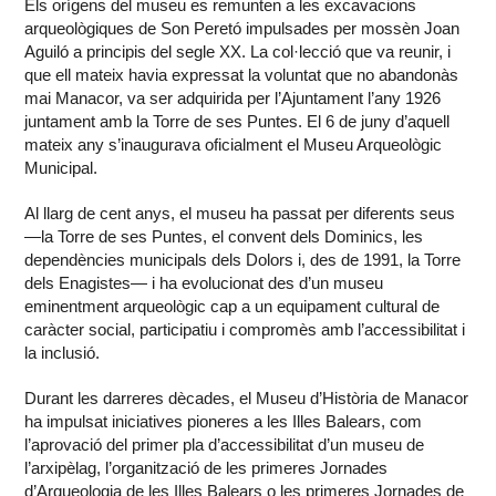
Els orígens del museu es remunten a les excavacions
arqueològiques de Son Peretó impulsades per mossèn Joan
Aguiló a principis del segle XX. La col·lecció que va reunir, i
que ell mateix havia expressat la voluntat que no abandonàs
mai Manacor, va ser adquirida per l’Ajuntament l’any 1926
juntament amb la Torre de ses Puntes. El 6 de juny d’aquell
mateix any s’inaugurava oficialment el Museu Arqueològic
Municipal.
Al llarg de cent anys, el museu ha passat per diferents seus
—la Torre de ses Puntes, el convent dels Dominics, les
dependències municipals dels Dolors i, des de 1991, la Torre
dels Enagistes— i ha evolucionat des d’un museu
eminentment arqueològic cap a un equipament cultural de
caràcter social, participatiu i compromès amb l’accessibilitat i
la inclusió.
Durant les darreres dècades, el Museu d’Història de Manacor
ha impulsat iniciatives pioneres a les Illes Balears, com
l’aprovació del primer pla d’accessibilitat d’un museu de
l’arxipèlag, l’organització de les primeres Jornades
d’Arqueologia de les Illes Balears o les primeres Jornades de