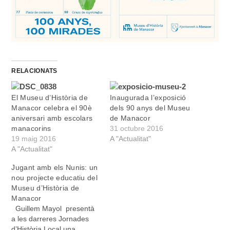
RELACIONATS
El Museu d’Història de
Inaugurada l’exposició
Manacor celebra el 90è
dels 90 anys del Museu
aniversari amb escolars
de Manacor
manacorins
31 octubre 2016
19 maig 2016
A "Actualitat"
A "Actualitat"
Jugant amb els Nunis: un
nou projecte educatiu del
Museu d’Història de
Manacor
Guillem Mayol presentà
a les darreres Jornades
d’Història Local una