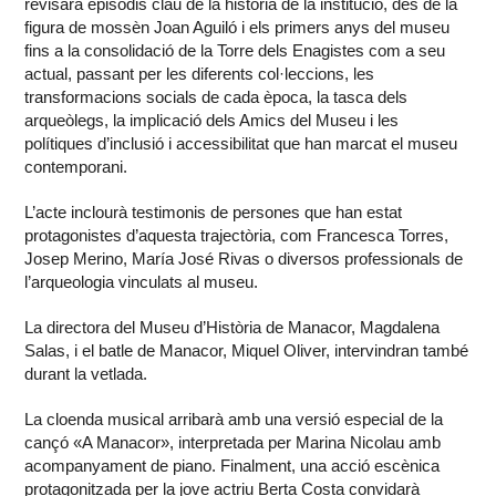
revisarà episodis clau de la història de la institució, des de la
figura de mossèn Joan Aguiló i els primers anys del museu
fins a la consolidació de la Torre dels Enagistes com a seu
actual, passant per les diferents col·leccions, les
transformacions socials de cada època, la tasca dels
arqueòlegs, la implicació dels Amics del Museu i les
polítiques d’inclusió i accessibilitat que han marcat el museu
contemporani.
L’acte inclourà testimonis de persones que han estat
protagonistes d’aquesta trajectòria, com Francesca Torres,
Josep Merino, María José Rivas o diversos professionals de
l’arqueologia vinculats al museu.
La directora del Museu d’Història de Manacor, Magdalena
Salas, i el batle de Manacor, Miquel Oliver, intervindran també
durant la vetlada.
La cloenda musical arribarà amb una versió especial de la
cançó «A Manacor», interpretada per Marina Nicolau amb
acompanyament de piano. Finalment, una acció escènica
protagonitzada per la jove actriu Berta Costa convidarà