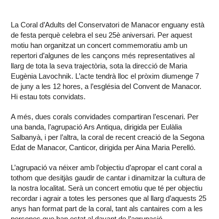
La Coral d’Adults del Conservatori de Manacor enguany està
de festa perquè celebra el seu 25è aniversari. Per aquest
motiu han organitzat un concert commemoratiu amb un
repertori d’algunes de les cançons més representatives al
llarg de tota la seva trajectòria, sota la direcció de Maria
Eugènia Lavochnik. L’acte tendrà lloc el pròxim diumenge 7
de juny a les 12 hores, a l’església del Convent de Manacor.
Hi estau tots convidats.
A més, dues corals convidades compartiran l’escenari. Per
una banda, l’agrupació Ars Antiqua, dirigida per Eulàlia
Salbanyà, i per l’altra, la coral de recent creació de la Segona
Edat de Manacor, Canticor, dirigida per Aina Maria Perelló.
L’agrupació va néixer amb l’objectiu d’apropar el cant coral a
tothom que desitjàs gaudir de cantar i dinamitzar la cultura de
la nostra localitat. Serà un concert emotiu que té per objectiu
recordar i agrair a totes les persones que al llarg d’aquests 25
anys han format part de la coral, tant als cantaires com a les
persones que han estat al davant de l’agrupació.