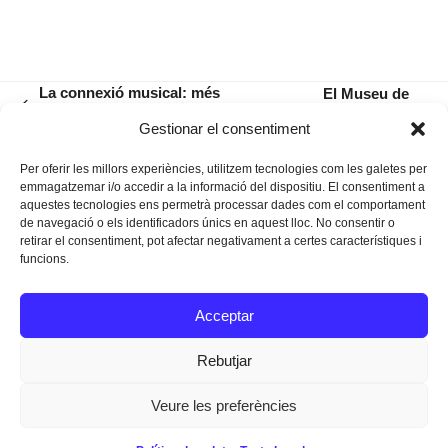
La connexió musical: més
El Museu de
previous
raons per partir de Spotify
Manacor compleix
next
Gestionar el consentiment
post:
100 anys
post:
Per oferir les millors experiències, utilitzem tecnologies com les galetes per
emmagatzemar i/o accedir a la informació del dispositiu. El consentiment a
aquestes tecnologies ens permetrà processar dades com el comportament
de navegació o els identificadors únics en aquest lloc. No consentir o
retirar el consentiment, pot afectar negativament a certes característiques i
funcions.
Instagram
Facebook
Twitter
Acceptar
Texts Legals
Rebutjar
Veure les preferències
Dissenyat a
Ideograma