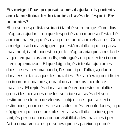
Ets metge i t’has proposat, a més d’ajudar els pacients
amb la medicina, fer-ho també a través de l’esport. Ens
ho contes?
Sí, jo som esportista solidari i també som metge. Com dius,
m’agrada ajudar i trob que l’esport és una manera d’estar bé
amb un mateix, que és clau per estar bé amb els altres. Com
a metge, cada dia veig gent que està malalta i que ho passa
malament, i amb aquest projecte m’agradaria que la resta de
la gent empatitzàs amb ells, entengués el que senten i com
tiren cap endavant. El que faig, idò, és intentar ajuntar les
dues coses: per una banda, l’esport, i per l’altra, ajudar a
donar visibilitat a aquestes malalties. Per això vaig decidir fer
un ironman cada mes, durant dotze mesos, per dotze
malalties. El repte és donar a conèixer aquestes malalties
greus i les persones que les sofreixen a través del seu
testimoni en forma de vídeos. L’objectiu és que se sentin
estimades, compreses i escoltades, més reconfortades, i que
sàpiguen que no estan soles en la seva lluita. La idea, per
tant, és per una banda donar visibilitat a les malalties i per
l’altra donar veu a les persones que les pateixen perquè