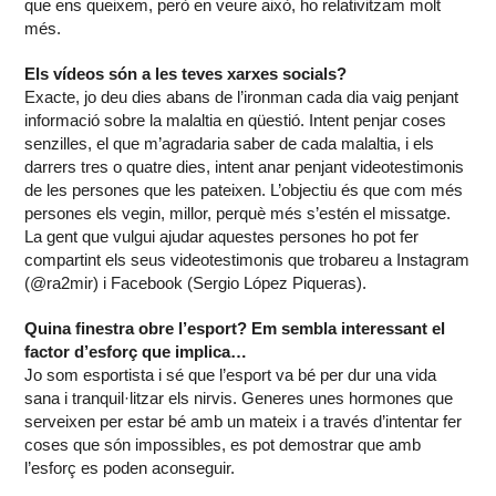
que ens queixem, però en veure això, ho relativitzam molt
més.
Els vídeos són a les teves xarxes socials?
Exacte, jo deu dies abans de l’ironman cada dia vaig penjant
informació sobre la malaltia en qüestió. Intent penjar coses
senzilles, el que m’agradaria saber de cada malaltia, i els
darrers tres o quatre dies, intent anar penjant video­testimonis
de les persones que les pateixen. L’objectiu és que com més
persones els vegin, millor, perquè més s’estén el missatge.
La gent que vulgui ajudar aquestes persones ho pot fer
compartint els seus videotestimonis que trobareu a Instagram
(@ra2mir) i Facebook (Sergio López Piqueras).
Quina finestra obre l’esport? Em sembla interessant el
factor d’esforç que implica…
Jo som esportista i sé que l’esport va bé per dur una vida
sana i tranquil·litzar els nirvis. Generes unes hormones que
serveixen per estar bé amb un mateix i a través d’intentar fer
coses que són impossibles, es pot demostrar que amb
l’esforç es poden aconseguir.