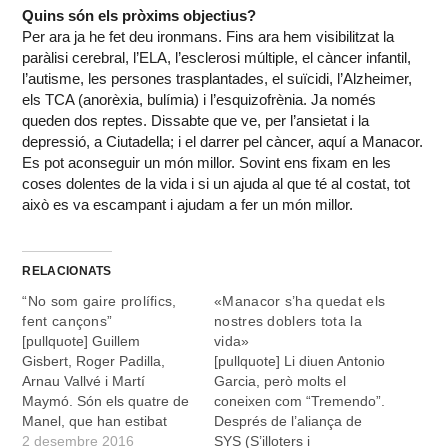
Quins són els pròxims objectius?
Per ara ja he fet deu ironmans. Fins ara hem visibilitzat la
paràlisi cerebral, l’ELA, l’esclerosi múltiple, el càncer infantil,
l’autisme, les persones trasplantades, el suïcidi, l’Alzheimer,
els TCA (anorèxia, bulímia) i l’esquizofrènia. Ja només
queden dos reptes. Dissabte que ve, per l’ansietat i la
depressió, a Ciutadella; i el darrer pel càncer, aquí a Manacor.
Es pot aconseguir un món millor. Sovint ens fixam en les
coses dolentes de la vida i si un ajuda al que té al costat, tot
això es va escampant i ajudam a fer un món millor.
RELACIONATS
“No som gaire prolífics,
«Manacor s’ha quedat els
fent cançons”
nostres doblers tota la
[pullquote] Guillem
vida»
Gisbert, Roger Padilla,
[pullquote] Li diuen Antonio
Arnau Vallvé i Martí
Garcia, però molts el
Maymó. Són els quatre de
coneixen com “Tremendo”.
Manel, que han estibat
Després de l’aliança de
l’Auditori de Manacor per
2 desembre 2016
SYS (S’illoters i