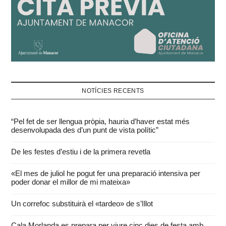
NOTÍCIES RECENTS
“Pel fet de ser llengua pròpia, hauria d’haver estat més
desenvolupada des d’un punt de vista polític”
De les festes d’estiu i de la primera revetla
«El mes de juliol he pogut fer una preparació intensiva per
poder donar el millor de mi mateixa»
Un correfoc substituirà el «tardeo» de s’Illot
Cala Morlanda es prepara per viure cinc dies de festa amb