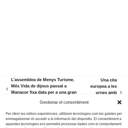
L’assemblea de Menys Turisme,
Una cita
Més Vida de dijous passat a
europea a les
previous
Manacor fixa data per a una gran
urnes amb
next
post:
mobilització
ressaca
post:
Gestionar el consentiment
electoral
Per oferir les millors experiències, utilitzem tecnologies com les galetes per
emmagatzemar i/o accedir a la informació del dispositiu. El consentiment a
aquestes tecnologies ens permetrà processar dades com el comportament