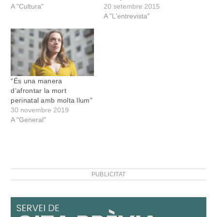
al concert que hi faran
A "Cultura"
simpatitzants) amb AIPC
20 setembre 2015
dissabte. Nosaltres hem
forma part del consistori,
A "L'entrevista"
parlat amb en Martí.
tot i que no comprèn com
[/pullquote] Per què es diu
no és dins l’equip de
que Jo competeixo és el
govern. [/pullquote] La
disc més arriscat, inquiet i
primera pregunta no és
modern…
pregunta. Antoni Garcia té
la raó que…
“És una manera
d’afrontar la mort
perinatal amb molta llum”
30 novembre 2019
A "General"
PUBLICITAT