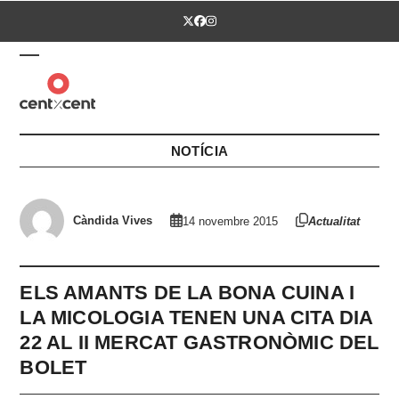
Skip
Twitter
Facebook
Instagram
to
content
Open
Close
mobile
mobile
menu
menu
NOTÍCIA
Càndida Vives
14 novembre 2015
Actualitat
ELS AMANTS DE LA BONA CUINA I
LA MICOLOGIA TENEN UNA CITA DIA
22 AL II MERCAT GASTRONÒMIC DEL
BOLET