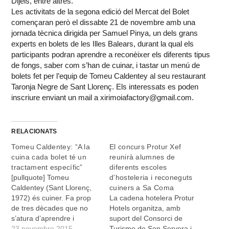
Dijeis, entre altres.
Les activitats de la segona edició del Mercat del Bolet
començaran però el dissabte 21 de novembre amb una
jornada tècnica dirigida per Samuel Pinya, un dels grans
experts en bolets de les Illes Balears, durant la qual els
participants podran aprendre a reconèixer els diferents tipus
de fongs, saber com s’han de cuinar, i tastar un menú de
bolets fet per l’equip de Tomeu Caldentey al seu restaurant
Taronja Negre de Sant Llorenç. Els interessats es poden
inscriure enviant un mail a xirimoiafactory@gmail.com.
RELACIONATS
Tomeu Caldentey: “A la
El concurs Protur Xef
cuina cada bolet té un
reunirà alumnes de
tractament específic”
diferents escoles
[pullquote] Tomeu
d’hosteleria i reconeguts
Caldentey (Sant Llorenç,
cuiners a Sa Coma
1972) és cuiner. Fa prop
La cadena hotelera Protur
de tres dècades que no
Hotels organitza, amb
s’atura d’aprendre i
suport del Consorci de
experimentar amb els
23 novembre 2015
Turisme de Son Servera i