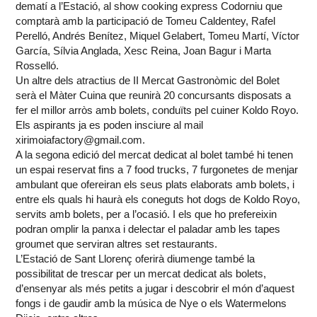
dematí a l’Estació, al show cooking express Codorniu que
comptarà amb la participació de Tomeu Caldentey, Rafel
Perelló, Andrés Benítez, Miquel Gelabert, Tomeu Martí, Víctor
García, Sílvia Anglada, Xesc Reina, Joan Bagur i Marta
Rosselló.
Un altre dels atractius de II Mercat Gastronòmic del Bolet
serà el Màter Cuina que reunirà 20 concursants disposats a
fer el millor arròs amb bolets, conduïts pel cuiner Koldo Royo.
Els aspirants ja es poden insciure al mail
xirimoiafactory@gmail.com.
A la segona edició del mercat dedicat al bolet també hi tenen
un espai reservat fins a 7 food trucks, 7 furgonetes de menjar
ambulant que ofereiran els seus plats elaborats amb bolets, i
entre els quals hi haurà els coneguts hot dogs de Koldo Royo,
servits amb bolets, per a l’ocasió. I els que ho prefereixin
podran omplir la panxa i delectar el paladar amb les tapes
groumet que serviran altres set restaurants.
L’Estació de Sant Llorenç oferirà diumenge també la
possibilitat de trescar per un mercat dedicat als bolets,
d’ensenyar als més petits a jugar i descobrir el món d’aquest
fongs i de gaudir amb la música de Nye o els Watermelons