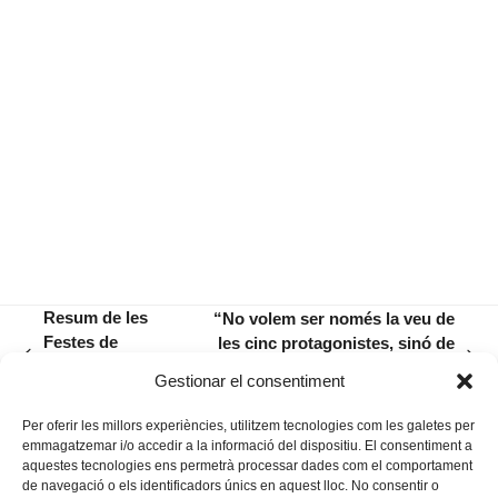
Resum de les
“No volem ser només la veu de
Festes de
les cinc protagonistes, sinó de
previous
next
Santa Catalina
totes les dones represaliades a la
Gestionar el consentiment
post:
post:
i els Creuers
guerra civil”
Per oferir les millors experiències, utilitzem tecnologies com les galetes per
emmagatzemar i/o accedir a la informació del dispositiu. El consentiment a
aquestes tecnologies ens permetrà processar dades com el comportament
de navegació o els identificadors únics en aquest lloc. No consentir o