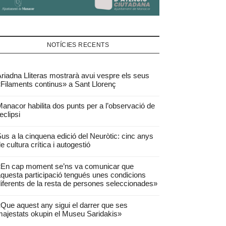
NOTÍCIES RECENTS
riadna Lliteras mostrarà avui vespre els seus
Filaments continus» a Sant Llorenç
anacor habilita dos punts per a l’observació de
’eclipsi
us a la cinquena edició del Neuròtic: cinc anys
e cultura crítica i autogestió
«En cap moment se’ns va comunicar que
questa participació tengués unes condicions
iferents de la resta de persones seleccionades»
Que aquest any sigui el darrer que ses
ajestats okupin el Museu Saridakis»