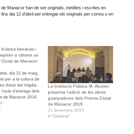
t de Manacor han de ser originals, inèdites i escrites en
ins dia 12 d’abril per entregar els originals per correu o en
d’obres literàries i
aspiren a obtenir un
 Ciutat de Manacor
bte, dia 21 de maig,
ia per a la cultura de
es dotze del migdia
La Institució Pública M. Alcover
 l’acte d’entrega dels
presenta l’edició de les obres
at de Manacor 2016
guanyadores dels Premis Ciutat
ories de Novel·la,
16
de Manacor 2019
re, Assaig i Arts
"
21 desembre 2019
 Enguany “hem rebut
A "General"
obres literàries i
re…