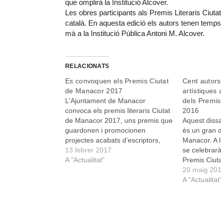
que omplirà la Institució Alcover.
Les obres participants als Premis Literaris Ciuta
català. En aquesta edició els autors tenen temps f
mà a la Institució Pública Antoni M. Alcover.
RELACIONATS
Es convoquen els Premis Ciutat
Cent autors 
de Manacor 2017
artístiques 
L'Ajuntament de Manacor
dels Premis
convoca els premis literaris Ciutat
2016
de Manacor 2017, uns premis que
Aquest dissa
guardonen i promocionen
és un gran d
projectes acabats d’escriptors,
Manacor. A l
emergents o consolidats,
13 febrer 2017
se celebrarà
d'assaig, teatre, poesia i novel·la.
A "Actualitat"
Premis Ciut
La dotació econòmica dels
en les categ
20 maig 20
guardons literaris en conjunt
Poesia, Teat
A "Actualitat
suma 14.000 euros. Així els
Plàstiques.
guanyadors de l’edició que ara es
seixanta-sis 
convoca, a més…
trenta-quat