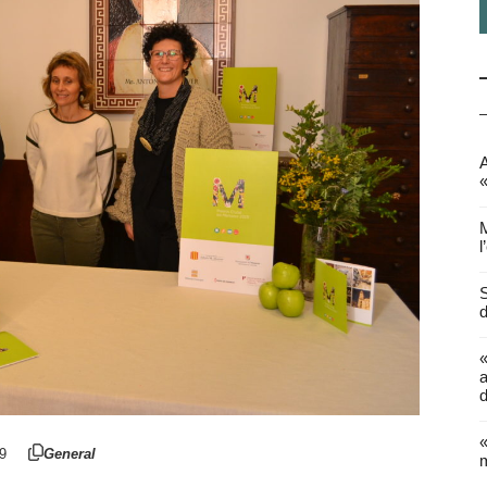
A
«
M
l
S
d
a
d
«
19
General
m