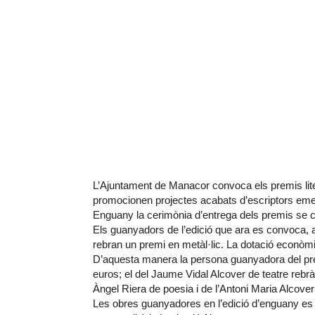
L’Ajuntament de Manacor convoca els premis lit
promocionen projectes acabats d’escriptors emerg
Enguany la cerimònia d’entrega dels premis se ce
Els guanyadors de l’edició que ara es convoca, a
rebran un premi en metàl·lic. La dotació econòm
D’aquesta manera la persona guanyadora del pre
euros; el del Jaume Vidal Alcover de teatre rebr
Àngel Riera de poesia i de l’Antoni Maria Alcove
Les obres guanyadores en l’edició d’enguany es d