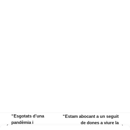
“Esgotats d’una
“Estam abocant a un seguit
pandèmia i
de dones a viure la
previous
next
il·lusionats pel Pla
prostitució de manera