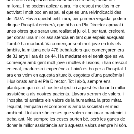
millorat. I ho podem aplicar a ara. Ha crescut moltíssim en
activitat i molt poc en espai, el que és una reivindicació des
del 2007. Havia quedat petit i ara, per primera vegada, podem
dir que l’hospital creixerà, que hi ha un Pla Director aprovat i
unes obres que seran una realitat al juliol. I, per tant, creixerà
per donar una millor assistència en tant que espais adequats.
També ha madurat. Va començar sent molt jove en tots els
àmbits, la mitjana dels 478 treballadors que començaren era
de 31 anys i ara és de 44. Ha madurat en el sentit que es va
començar amb gent molt jove i moltes il·lusions, i han crescut
en edat, maduresa i experiència. I això és bo per a l’hospital. I
ara ens veim en aquesta situació, esgotats d’una pandèmia i
il·lusionats amb el Pla Director. Tot i això, sempre ens
plantejam quin és el nostre objectiu i aquest és donar la millor
assistència als nostres pacients. Llavors xerram de valors, i
l’hospital té arrelats els valors de la humanitat, la proximitat,
l’equitat, l’empatia i el compromís amb la societat i el medi
ambient. I tot això són coses que volem continuar mantenint i
treballant. No sempre les coses surten bé, però les ganes de
donar la millor assistència amb aquests valors sempre hi són.