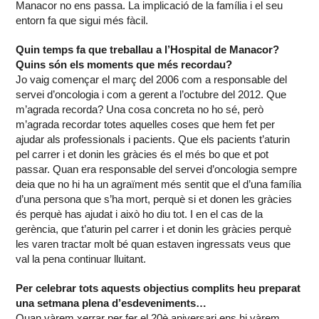
Manacor no ens passa. La implicació de la família i el seu
entorn fa que sigui més fàcil.
Quin temps fa que treballau a l’Hospital de Manacor?
Quins són els moments que més recordau?
Jo vaig començar el març del 2006 com a responsable del
servei d’oncologia i com a gerent a l’octubre del 2012. Que
m’agrada recorda? Una cosa concreta no ho sé, però
m’agrada recordar totes aquelles coses que hem fet per
ajudar als professionals i pacients. Que els pacients t’aturin
pel carrer i et donin les gràcies és el més bo que et pot
passar. Quan era responsable del servei d’oncologia sempre
deia que no hi ha un agraïment més sentit que el d’una família
d’una persona que s’ha mort, perquè si et donen les gràcies
és perquè has ajudat i això ho diu tot. I en el cas de la
gerència, que t’aturin pel carrer i et donin les gràcies perquè
les varen tractar molt bé quan estaven ingressats veus que
val la pena continuar lluitant.
Per celebrar tots aquests objectius complits heu preparat
una setmana plena d’esdeveniments…
Quan vàrem xerrar per fer el 20è aniversari ens hi vàrem