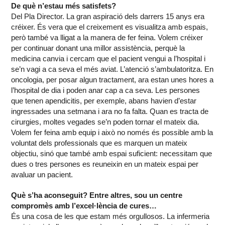
De què n’estau més satisfets?
Del Pla Director. La gran aspiració dels darrers 15 anys era
créixer. És vera que el creixement es visualitza amb espais,
però també va lligat a la manera de fer feina. Volem créixer
per continuar donant una millor assistència, perquè la
medicina canvia i cercam que el pacient vengui a l’hospital i
se’n vagi a ca seva el més aviat. L’atenció s’ambulatoritza. En
oncologia, per posar algun tractament, ara estan unes hores a
l’hospital de dia i poden anar cap a ca seva. Les persones
que tenen apendicitis, per exemple, abans havien d’estar
ingressades una setmana i ara no fa falta. Quan es tracta de
cirurgies, moltes vegades se’n poden tornar el mateix dia.
Volem fer feina amb equip i això no només és possible amb la
voluntat dels professionals que es marquen un mateix
objectiu, sinó que també amb espai suficient: necessitam que
dues o tres persones es reuneixin en un mateix espai per
avaluar un pacient.
Què s’ha aconseguit? Entre altres, sou un centre
compromès amb l’excel·lència de cures…
És una cosa de les que estam més orgullosos. La infermeria