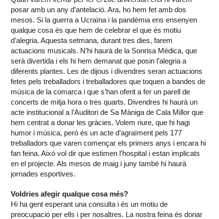
posar amb un any d’antelació. Ara, ho hem fet amb dos
mesos. Si la guerra a Ucraïna i la pandèmia ens ensenyen
qualque cosa és que hem de celebrar el que és motiu
d’alegria. Aquesta setmana, durant tres dies, farem
actuacions musicals. N’hi haurà de la Sonrisa Médica, que
serà divertida i els hi hem demanat que posin l’alegria a
diferents plantes. Les de dijous i divendres seran actuacions
fetes pels treballadors i treballadores que toquen a bandes de
música de la comarca i que s’han oferit a fer un parell de
concerts de mitja hora o tres quarts. Divendres hi haurà un
acte institucional a l’Auditori de Sa Màniga de Cala Millor que
hem centrat a donar les gràcies. Volem riure, que hi hagi
humor i música, però és un acte d’agraïment pels 177
treballadors que varen començar els primers anys i encara hi
fan feina. Això vol dir que estimen l’hospital i estan implicats
en el projecte. Als mesos de maig i juny també hi haurà
jornades esportives.
Voldries afegir qualque cosa més?
Hi ha gent esperant una consulta i és un motiu de
preocupació per ells i per nosaltres. La nostra feina és donar