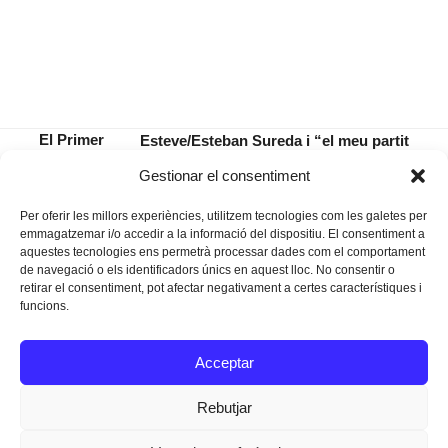
El Primer
Esteve/Esteban Sureda i “el meu partit
de Maig ja
Nou Ordre Nacional/Mi Partido Nuevo
previous
next
Gestionar el consentiment
no s’usa
Orden Nacional”
post:
post:
Per oferir les millors experiències, utilitzem tecnologies com les galetes per
emmagatzemar i/o accedir a la informació del dispositiu. El consentiment a
aquestes tecnologies ens permetrà processar dades com el comportament
de navegació o els identificadors únics en aquest lloc. No consentir o
retirar el consentiment, pot afectar negativament a certes característiques i
funcions.
Instagram
Facebook
Twitter
Acceptar
Texts Legals
Rebutjar