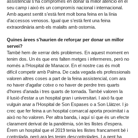
assistencial s’ha compromès en donar la millor atenció en el
seu camp i això és un compromís nacional i internacional.
Amb aquest sentit s’està fent molt bona feina en la línia
d’accessos venosos. Igual que s’està fent una feina
extraordinària amb els malalts amb ostomia.
Quines àrees s’haurien de reforçar per donar un millor
servei?
També hem de xerrar dels problemes. En aquest moment en
tenim dos. Un és que ens falten metges i infermeres, però no
només a l’Hospital de Manacor. En el nostre cas és molt
difícil competir amb Palma. De cada vegada els professionals
valoren altres coses a part de la feina assistencial, com ara
no haver d’agafar cotxe o no haver de perdre tres quarts
d’hores d’anada i tres quarts de tornada. També valoren la
il·lusió d’estar a un hospital gran i universitari. I això fa que
vulguin anar a l’Hospital de Son Espases o a Son Llàtzer. I jo
crec que fer feina a un hospital comarcal aporta proximitat i a
això no ho valoren. Per altra banda, i aquí sí que és un efecte
clarament derivat de la pandèmia, són les llistes d’espera.
Érem un hospital que el 2019 tenia les llistes francament bé i
controlada, però ara les tenim descontrolades. La gent ha