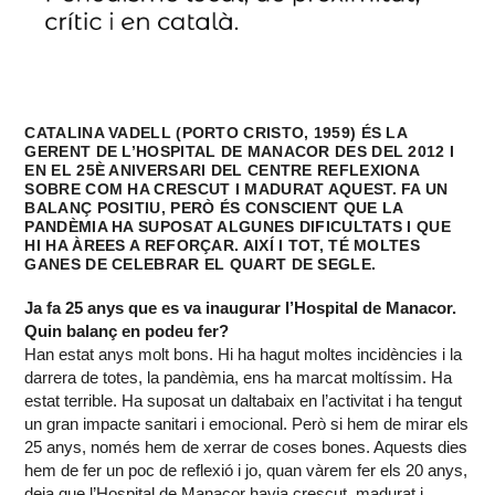
CATALINA VADELL (PORTO CRISTO, 1959) ÉS LA
GERENT DE L’HOSPITAL DE MANACOR DES DEL 2012 I
EN EL 25È ANIVERSARI DEL CENTRE REFLEXIONA
SOBRE COM HA CRESCUT I MADURAT AQUEST. FA UN
BALANÇ POSITIU, PERÒ ÉS CONSCIENT QUE LA
PANDÈMIA HA SUPOSAT ALGUNES DIFICULTATS I QUE
HI HA ÀREES A REFORÇAR. AIXÍ I TOT, TÉ MOLTES
GANES DE CELEBRAR EL QUART DE SEGLE.
Ja fa 25 anys que es va inaugurar l’Hospital de Manacor.
Quin balanç en podeu fer?
Han estat anys molt bons. Hi ha hagut moltes incidències i la
darrera de totes, la pandèmia, ens ha marcat moltíssim. Ha
estat terrible. Ha suposat un daltabaix en l’activitat i ha tengut
un gran impacte sanitari i emocional. Però si hem de mirar els
25 anys, només hem de xerrar de coses bones. Aquests dies
hem de fer un poc de reflexió i jo, quan vàrem fer els 20 anys,
deia que l’Hospital de Manacor havia crescut, madurat i