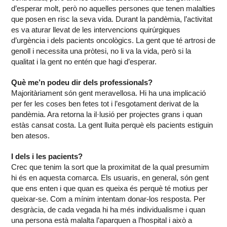
d’esperar molt, però no aquelles persones que tenen malalties
que posen en risc la seva vida. Durant la pandèmia, l’activitat
es va aturar llevat de les intervencions quirúrgiques
d’urgència i dels pacients oncològics. La gent que té artrosi de
genoll i necessita una pròtesi, no li va la vida, però si la
qualitat i la gent no entén que hagi d’esperar.
Què me’n podeu dir dels professionals?
Majoritàriament són gent meravellosa. Hi ha una implicació
per fer les coses ben fetes tot i l’esgotament derivat de la
pandèmia. Ara retorna la il·lusió per projectes grans i quan
estàs cansat costa. La gent lluita perquè els pacients estiguin
ben atesos.
I dels i les pacients?
Crec que tenim la sort que la proximitat de la qual presumim
hi és en aquesta comarca. Els usuaris, en general, són gent
que ens enten i que quan es queixa és perquè té motius per
queixar-se. Com a mínim intentam donar-los resposta. Per
desgràcia, de cada vegada hi ha més individualisme i quan
una persona està malalta l’aparquen a l’hospital i això a