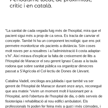
“La sanitat de cada vegada fuig més de l’hospital, mira que el
pacient sigui més a prop de ca seva. Es tracta de canviar el
concepte. També hi ha un component tecnològic que ens pot
permetre monitoritzar els pacients a distància. Són coses
molt noves per a nosaltres i a l’administració li costa adaptar-
s’hi”. Així mirava d’explicar la falta de creixement de llits a
l’Hospital de Manacor el seu gerent Ignasi Casas a la taula
rodona que sobre sanitat pública va organitzar dimecres
passat a S’Agrícola el Col·lectiu de Dones de Llevant.
Catalina Vadell, oncòloga ara jubilada i que també va ser
gerent de l’Hospital de Manacor durant onze anys, reconegué
que ara mateix “vivim un moment molt il·lusionant per a
l’Hospital, amb l’obertura de l’hospital de dia, o dels serveis de
fisioteràpia i rehabilitació al nou edifici ambulatori. Els
professionals hi poden fer feina més a gust i més còmodes, i