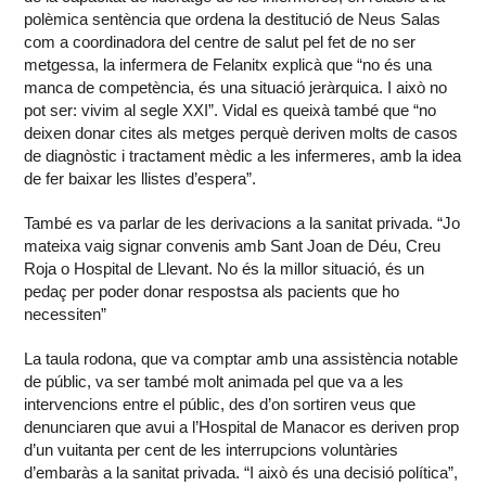
polèmica sentència que ordena la destitució de Neus Salas
com a coordinadora del centre de salut pel fet de no ser
metgessa, la infermera de Felanitx explicà que “no és una
manca de competència, és una situació jeràrquica. I això no
pot ser: vivim al segle XXI”. Vidal es queixà també que “no
deixen donar cites als metges perquè deriven molts de casos
de diagnòstic i tractament mèdic a les infermeres, amb la idea
de fer baixar les llistes d’espera”.
També es va parlar de les derivacions a la sanitat privada. “Jo
mateixa vaig signar convenis amb Sant Joan de Déu, Creu
Roja o Hospital de Llevant. No és la millor situació, és un
pedaç per poder donar respostsa als pacients que ho
necessiten”
La taula rodona, que va comptar amb una assistència notable
de públic, va ser també molt animada pel que va a les
intervencions entre el públic, des d’on sortiren veus que
denunciaren que avui a l’Hospital de Manacor es deriven prop
d’un vuitanta per cent de les interrupcions voluntàries
d’embaràs a la sanitat privada. “I això és una decisió política”,