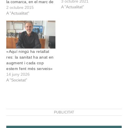
3 octubre 2021
la comarca, en el marc de
A "Actualitat"
la Comissió de Participació
2 octubre 2015
Ciutadana, per fer un
A "Actualitat"
diagnòstic de la sanitat a
les Illes. En aquesta reunió
s'han tractat temes com el
compliment del…
«Aquí ningú ha retallat
res: la sanitat ha anat en
augment i cada cop
estem fent més serveis»
14 juny 2026
A "Societat"
PUBLICITAT