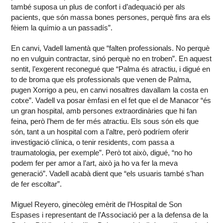
també suposa un plus de confort i d’adequació per als
pacients, que són massa bones persones, perquè fins ara els
fèiem la químio a un passadís”.
En canvi, Vadell lamentà que “falten professionals. No perquè
no en vulguin contractar, sinó perquè no en troben”. En aquest
sentit, l’exgerent reconegué que “Palma és atractiu, i digué en
to de broma que els professionals que venen de Palma,
pugen Xorrigo a peu, en canvi nosaltres davallam la costa en
cotxe”. Vadell va posar èmfasi en el fet que el de Manacor “és
un gran hospital, amb persones extraordinàries que hi fan
feina, però l’hem de fer més atractiu. Els sous són els que
són, tant a un hospital com a l’altre, però podríem oferir
investigació clínica, o tenir residents, com passa a
traumatologia, per exemple”. Però tot això, digué, “no ho
podem fer per amor a l’art, això ja ho va fer la meva
generació”. Vadell acabà dient que “els usuaris també s’han
de fer escoltar”.
Miguel Reyero, ginecòleg emèrit de l’Hospital de Son
Espases i representant de l’Associació per a la defensa de la