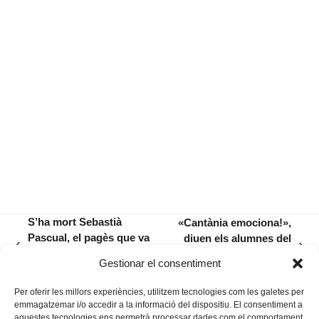
S’ha mort Sebastià
«Cantània emociona!»,
Pascual, el pagès que va
diuen els alumnes del
previous
next
voler conèixer la història
CEIPIEEM Simó
Gestionar el consentiment
post:
post:
de sa Coma
Ballester
Per oferir les millors experiències, utilitzem tecnologies com les galetes per
emmagatzemar i/o accedir a la informació del dispositiu. El consentiment a
aquestes tecnologies ens permetrà processar dades com el comportament