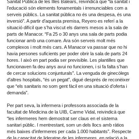
Sanitat Pública de les Illes Balears, reivindicà que “la sanitat i
l’educació són elements fonamentals i irrenunciables com a
serveis públics. La sanitat pública no és una despesa, és una
inversió”. A partir d’aquesta premisa, Reyero es referí a la
situació difícil que s’ha viscut els darrers mesos a la sala de
parts de Manacor. “Fa 25 o 30 anys una sala de parts podia
funcionar amb una comare. Ara són serveis molt més
complexos i molt més cars. A Manacor va passar que no hi
havia persones suficients per poder obrir la sala de parts 24
hores. I això en part podia ser previsible. Les plantilles que
funcionaven fa deu anys avui no funcionen, i si fa falta s’han
de cercar solucions conjunturals”. La venguda de ginecòlegs
d’altres hospitals, “és un pegat”, digué després de reconèixer
que “els sanitaris no som gent fàcil en una situació d’oferta i
demanda”.
Per part seva, la infermera i professora associada de la
facultat de Medicina de la UIB, Carme Vidal, reivindicà que
“les infermeres hem demostrat ser claus en el sistema
sanitari públic. I mentrestant, som un dels llocs amb ràtios
més baixes d’infermeres per cada 1.000 habitants”. Respecte
de la capacitat de lideratge de les infermeres, en relació a la