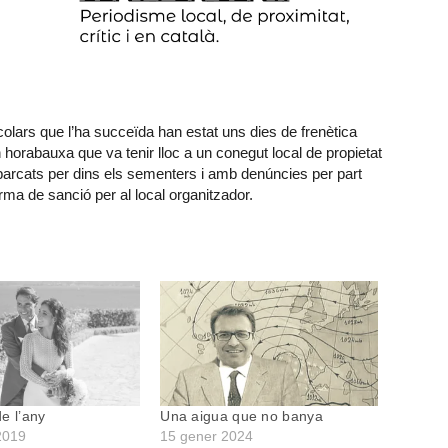
lars que l’ha succeïda han estat uns dies de frenètica
 horabauxa que va tenir lloc a un conegut local de propietat
arcats per dins els sementers i amb denúncies per part
rma de sanció per al local organitzador.
e l’any
Una aigua que no banya
2019
15 gener 2024