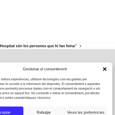
’Hospital són les persones que hi fan feina”
Gestionar el consentiment
s millors experiències, utilitzem tecnologies com les galetes per
 i/o accedir a la informació del dispositiu. El consentiment a aquestes
 ens permetrà processar dades com el comportament de navegació o els
s únics en aquest lloc. No consentir o retirar el consentiment, pot afectar
 a certes característiques i funcions.
ceptar
Rebutjar
Veure les preferències