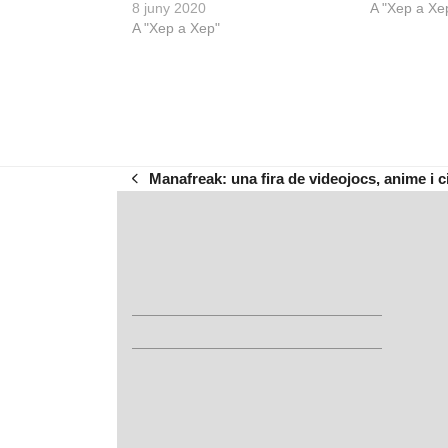
8 juny 2020
A "Xep a Xe
A "Xep a Xep"
Manafreak: una fira de videojocs, anime i c
previous
post: