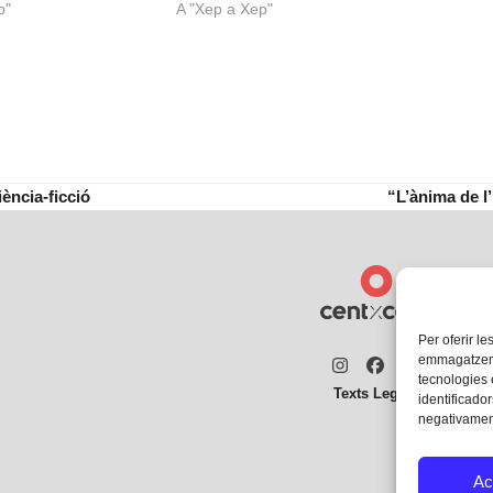
p"
A "Xep a Xep"
iència-ficció
“L’ànima de l
next
post:
Per oferir le
emmagatzemar
Instagram
Facebook
Twitter
tecnologies
Texts Legals
identificador
negativament
Ac