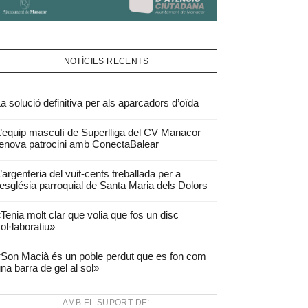
NOTÍCIES RECENTS
a solució definitiva per als aparcadors d’oïda
’equip masculí de Superlliga del CV Manacor
enova patrocini amb ConectaBalear
’argenteria del vuit-cents treballada per a
’església parroquial de Santa Maria dels Dolors
Tenia molt clar que volia que fos un disc
ol·laboratiu»
Son Macià és un poble perdut que es fon com
na barra de gel al sol»
AMB EL SUPORT DE: