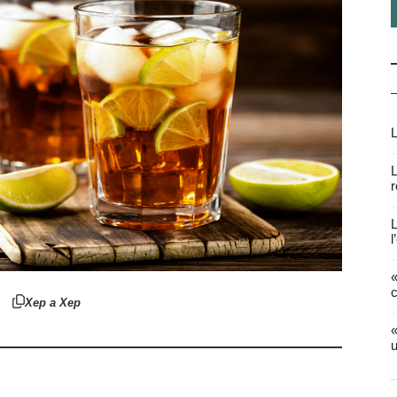
L
L
r
L
l
«
c
Xep a Xep
«
u