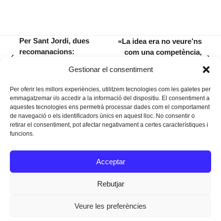
Per Sant Jordi, dues
«La idea era no veure’ns
recomanacions:
com una competència,
previous
next
Antoni Vidal i Bernat
sinó que puguem fer
Gestionar el consentiment
post:
post:
Nadal
pinya»
Per oferir les millors experiències, utilitzem tecnologies com les galetes per
emmagatzemar i/o accedir a la informació del dispositiu. El consentiment a
aquestes tecnologies ens permetrà processar dades com el comportament
de navegació o els identificadors únics en aquest lloc. No consentir o
retirar el consentiment, pot afectar negativament a certes característiques i
funcions.
Instagram
Facebook
Twitter
Acceptar
Texts Legals
Rebutjar
Veure les preferències
Dissenyat a
Ideograma