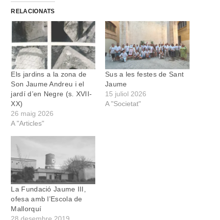
RELACIONATS
Els jardins a la zona de
Sus a les festes de Sant
Son Jaume Andreu i el
Jaume
jardí d’en Negre (s. XVII-
15 juliol 2026
XX)
A "Societat"
26 maig 2026
A "Articles"
La Fundació Jaume III,
ofesa amb l’Escola de
Mallorquí
28 desembre 2019