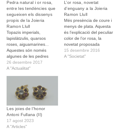
Pedra natural i or rosa,
L’or rosa, novetat
entre les tendències que
d’enguany a la Joieria
segueixen els dissenys
Ramon Llull
propis de la Joieria
Més presència de coure i
Ramon Llull
menys de plata. Aquesta
Topazis imperials,
és l’explicació del peculiar
lapislàtzulis, quarsos
color de l’or rosa, la
roses, aiguamarines...
novetat proposada
Aquestes són només
enguany en les seves joies
15 desembre 2016
algunes de les pedres
per part de la Joieria
A "Societat"
naturals que coronen les
26 desembre 2017
Ramon Llull, ubicada a la
peces presentades per la
A "Actualitat"
plaça de Sant Jaume. La
Joieria Ramon Llull en la
popular joieria presenta
seva ja tradicional
com cada any la seva
exposició nadalenca. Com
exposició nadalenca…
ja és habitual els darrers
anys, els joiers artesans
de la plaça de Sant Jaume
Les joies de l’honor
han presentat una…
Antoni Fullana (II)
17 agost 2023
A "Articles"