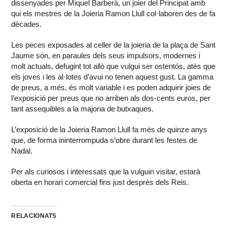
dissenyades per Miquel Barberà, un joier del Principat amb
qui els mestres de la Joieria Ramon Llull col·laboren des de fa
dècades.
Les peces exposades al celler de la joieria de la plaça de Sant
Jaume són, en paraules dels seus impulsors, modernes i
molt actuals, defugint tot allò que vulgui ser ostentós, atès que
els joves i les al·lotes d’avui no tenen aquest gust. La gamma
de preus, a més, és molt variable i es poden adquirir joies de
l’exposició per preus que no arriben als dos-cents euros, per
tant assequibles a la majoria de butxaques.
L’exposició de la Joieria Ramon Llull fa més de quinze anys
que, de forma ininterrompuda s’obre durant les festes de
Nadal.
Per als curiosos i interessats que la vulguin visitar, estarà
oberta en horari comercial fins just després dels Reis.
RELACIONATS