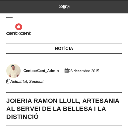
Skip
Twitter
Facebook
Instagram
to
content
Open
Close
mobile
mobile
menu
menu
NOTÍCIA
CentperCent_Admin
28 desembre 2015
,
Actualitat
Societat
JOIERIA RAMON LLULL, ARTESANIA
AL SERVEI DE LA BELLESA I LA
DISTINCIÓ