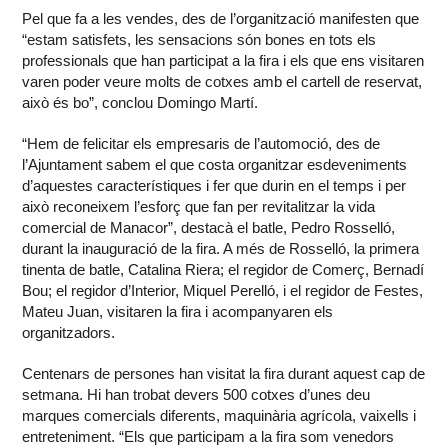
Pel que fa a les vendes, des de l’organització manifesten que
“estam satisfets, les sensacions són bones en tots els
professionals que han participat a la fira i els que ens visitaren
varen poder veure molts de cotxes amb el cartell de reservat,
això és bo”, conclou Domingo Martí.
“Hem de felicitar els empresaris de l’automoció, des de
l’Ajuntament sabem el que costa organitzar esdeveniments
d’aquestes característiques i fer que durin en el temps i per
això reconeixem l’esforç que fan per revitalitzar la vida
comercial de Manacor”, destacà el batle, Pedro Rosselló,
durant la inauguració de la fira. A més de Rosselló, la primera
tinenta de batle, Catalina Riera; el regidor de Comerç, Bernadí
Bou; el regidor d’Interior, Miquel Perelló, i el regidor de Festes,
Mateu Juan, visitaren la fira i acompanyaren els
organitzadors.
Centenars de persones han visitat la fira durant aquest cap de
setmana. Hi han trobat devers 500 cotxes d’unes deu
marques comercials diferents, maquinària agrícola, vaixells i
entreteniment. “Els que participam a la fira som venedors