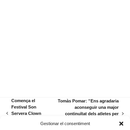
Comença el
Tomàs Pomar: “Ens agradaria
Festival Son
aconseguir una major
Servera Clown
continuïtat dels atletes per
previous
next
2016 al teatre La
arribar a assolir fites
post:
post:
Gestionar el consentiment
Unió
importants”