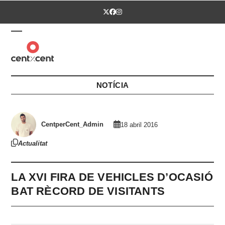
Skip
Twitter
Facebook
Instagram
to
content
Open
Close
mobile
mobile
menu
menu
NOTÍCIA
CentperCent_Admin
18 abril 2016
Actualitat
LA XVI FIRA DE VEHICLES D’OCASIÓ
BAT RÈCORD DE VISITANTS