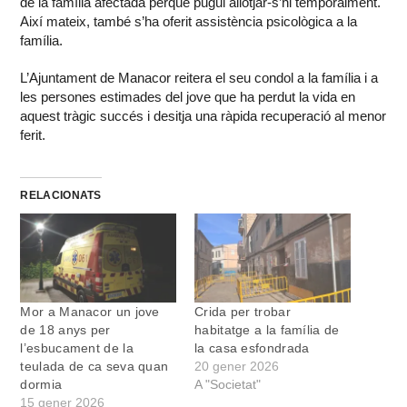
de la família afectada perquè pugui allotjar-s’hi temporalment.
Així mateix, també s’ha oferit assistència psicològica a la
família.
L’Ajuntament de Manacor reitera el seu condol a la família i a
les persones estimades del jove que ha perdut la vida en
aquest tràgic succés i desitja una ràpida recuperació al menor
ferit.
RELACIONATS
Mor a Manacor un jove
Crida per trobar
de 18 anys per
habitatge a la família de
l’esbucament de la
la casa esfondrada
teulada de ca seva quan
20 gener 2026
dormia
A "Societat"
15 gener 2026