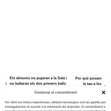
Els dimonis no pujaran a la Sala i
Per què posam
no ballaran els dos primers balls
la tau a les
previous
next
davant la Sala en senyal de dol
façanes i els
post:
Gestionar el consentiment
post:
balcons?
Per oferir les millors experiències, utilitzem tecnologies com les galetes per
emmagatzemar i/o accedir a la informació del dispositiu. El consentiment a