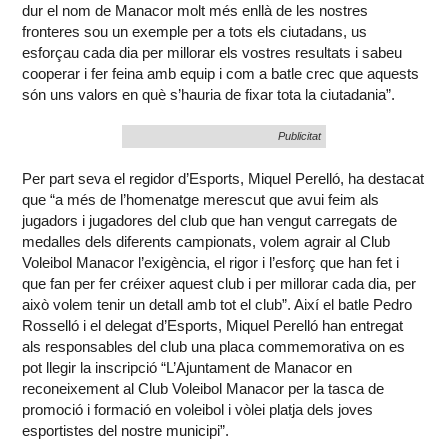
dur el nom de Manacor molt més enllà de les nostres
fronteres sou un exemple per a tots els ciutadans, us
esforçau cada dia per millorar els vostres resultats i sabeu
cooperar i fer feina amb equip i com a batle crec que aquests
són uns valors en què s’hauria de fixar tota la ciutadania”.
Publicitat
Per part seva el regidor d’Esports, Miquel Perelló, ha destacat
que “a més de l’homenatge merescut que avui feim als
jugadors i jugadores del club que han vengut carregats de
medalles dels diferents campionats, volem agrair al Club
Voleibol Manacor l’exigència, el rigor i l’esforç que han fet i
que fan per fer créixer aquest club i per millorar cada dia, per
això volem tenir un detall amb tot el club”. Així el batle Pedro
Rosselló i el delegat d’Esports, Miquel Perelló han entregat
als responsables del club una placa commemorativa on es
pot llegir la inscripció “L’Ajuntament de Manacor en
reconeixement al Club Voleibol Manacor per la tasca de
promoció i formació en voleibol i vòlei platja dels joves
esportistes del nostre municipi”.