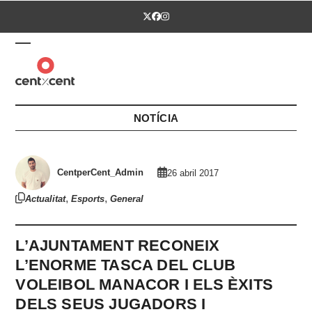
Skip
Twitter
Facebook
Instagram
to
content
Open
Close
mobile
mobile
menu
menu
NOTÍCIA
CentperCent_Admin
26 abril 2017
,
,
Actualitat
Esports
General
L’AJUNTAMENT RECONEIX
L’ENORME TASCA DEL CLUB
VOLEIBOL MANACOR I ELS ÈXITS
DELS SEUS JUGADORS I