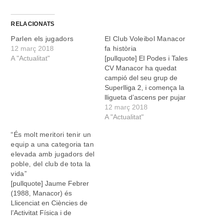
RELACIONATS
Parlen els jugadors
El Club Voleibol Manacor
12 març 2018
fa història
A "Actualitat"
[pullquote] El Podes i Tales
CV Manacor ha quedat
campió del seu grup de
Superlliga 2, i comença la
lligueta d’ascens per pujar
a la màxima categoria del
12 març 2018
voleibol [/pullquote] La
A "Actualitat"
Superlliga és la màxima
“És molt meritori tenir un
categoria del voleibol
equip a una categoria tan
espanyol. Està formada
elevada amb jugadors del
per dotze equips. Després
poble, del club de tota la
ve Superlliga 2, composta
vida”
per…
[pullquote] Jaume Febrer
(1988, Manacor) és
Llicenciat en Ciències de
l’Activitat Física i de