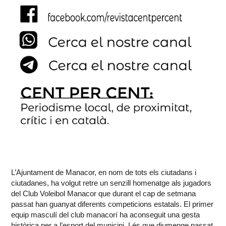
L’Ajuntament de Manacor, en nom de tots els ciutadans i
ciutadanes, ha volgut retre un senzill homenatge als jugadors
del Club Voleibol Manacor que durant el cap de setmana
passat han guanyat diferents competicions estatals. El primer
equip masculí del club manacorí ha aconseguit una gesta
històrica per a l’esport del municipi. I és que diumenge passat