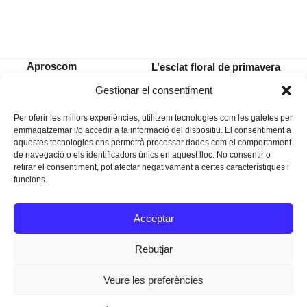
Aproscom
L’esclat floral de primavera
Fundació, implicada
serà la imatge de les Fires i
previous
next
Gestionar el consentiment
en una estafa
Festes
post:
post:
Per oferir les millors experiències, utilitzem tecnologies com les galetes per
emmagatzemar i/o accedir a la informació del dispositiu. El consentiment a
aquestes tecnologies ens permetrà processar dades com el comportament
de navegació o els identificadors únics en aquest lloc. No consentir o
retirar el consentiment, pot afectar negativament a certes característiques i
funcions.
Instagram
Facebook
Twitter
Acceptar
Texts Legals
Rebutjar
Veure les preferències
Dissenyat a
Ideograma