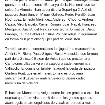
guanyaren el campionat d’Espanya de 1a Nacional, que se
celebrà a Almeria, i han ascendit a la Superlliga 2. Així els
jugadors Joan Sunyer, Miquel Gallego, Pedro Perelló, Juan
Rodríguez. Ernesto Meléndez, Anderson Chourio, Andreu
Català, Aleix Barceló, Xavier Roman, Joan Nadal, Francesc
Mesquida, Juan Angel Rey; i el cos tècnic format per Diego
Gallego, Jaume Febrer i Cristina Pol han rebut un agraïment
en forma d’un petit obsequi per part del consistori.
També han estat homenatjades les jugadores manacorines
Antònia M. Riera, Paula Sitges i Rosa Mesquida, que formen
part de la Selecció Balear de Vòlei, i que es proclamaren
Campiones d’Espanya en la categoria cadet femenina a
Valladolid. El consistori també ha agraït la gesta del jugador
Guillem Pont, que en el mateix torneig es proclamà
subcampió d’Espanya amb la Selecció Balear cadet
masculina de voleibol.
El batle de Manacor ha volgut donar-los les gràcies a tots i ha
explicat que “hem viscut molt de prop les gestes que heu
aconseguit, estam orgullosos de vosaltres perquè a més de