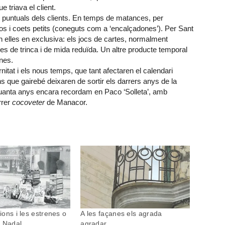
 triava el client.
s puntuals dels clients. En temps de matances, per
s i coets petits (coneguts com a ‘encalçadones’). Per Sant
 elles en exclusiva: els jocs de cartes, normalment
es de trinca i de mida reduïda. Un altre producte temporal
ines.
itat i els nous temps, que tant afectaren el calendari
ns que gairebé deixaren de sortir els darrers anys de la
uanta anys encara recordam en Paco ‘Solleta’, amb
rrer
cocoveter
de Manacor.
cions i les estrenes o
A les façanes els agrada
e Nadal
agradar