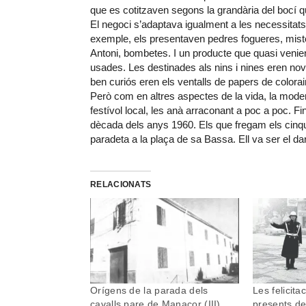
que es cotitzaven segons la grandària del bocí que
El negoci s’adaptava igualment a les necessitat
exemple, els presentaven pedres fogueres, misto
Antoni, bombetes. I un producte que quasi venien
usades. Les destinades als nins i nines eren nov
ben curiós eren els ventalls de papers de colora
Però com en altres aspectes de la vida, la modern
festívol local, les anà arraconant a poc a poc. Fi
dècada dels anys 1960. Els que fregam els cinq
paradeta a la plaça de sa Bassa. Ell va ser el da
RELACIONATS
Orígens de la parada dels
Les felicita
cavalls pare de Manacor (III)
presents d