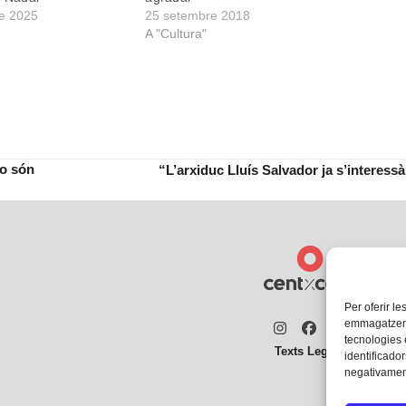
e 2025
25 setembre 2018
A "Cultura"
no són
“L’arxiduc Lluís Salvador ja s’interessà 
next
post:
Per oferir le
emmagatzemar
Instagram
Facebook
Twitter
tecnologies
Texts Legals
identificador
negativament