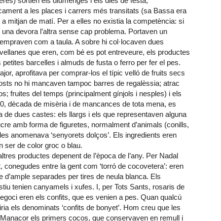
eres) sortien els diumenges i els dies de festa,
icament a les places i carrers més transitats (sa Bassa era
 mitjan de matí. Per a elles no existia la competència: si
en una devora l’altra sense cap problema. Portaven un
empraven com a taula. A sobre hi col·locaven dues
s avellanes que eren, com bé es pot entreveure, els productes
petites barcelles i almuds de fusta o ferro per fer el pes.
jor, aprofitava per comprar-los el típic velló de fruits secs
 posts no hi mancaven tampoc barres de regalèssia; atrac
 fruites del temps (principalment gínjols i nesples) i els
40, dècada de misèria i de mancances de tota mena, es
ia de dues castes: els llargs i els que representaven alguna
ucre amb forma de figuretes, normalment d’animals (conills,
 les anomenava ‘senyorets dolços’. Els ingredients eren
n ser de color groc o blau.
altres productes depenent de l’època de l’any. Per Nadal
t, conegudes entre la gent com ‘torró de cocovetera’: eren
e d’ample separades per tires de neula blanca. Els
estiu tenien canyamels i xufes. I, per Tots Sants, rosaris de
goci eren els confits, que es venien a pes. Quan qualcú
iria els denominats ‘confits de bonyet’. Hom creu que les
a Manacor els primers cocos, que conservaven en remull i