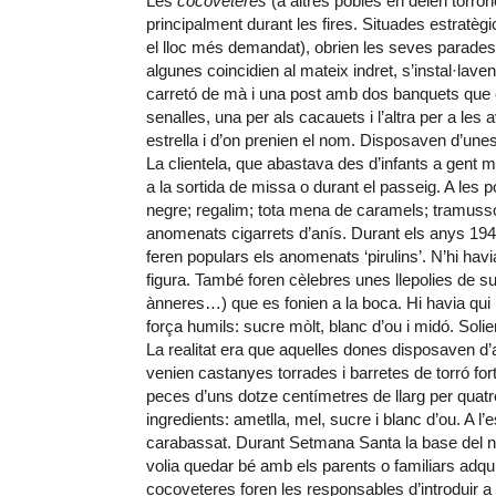
Les
cocoveteres
(a altres pobles en deien torron
principalment durant les fires. Situades estratèg
el lloc més demandat), obrien les seves parades a
algunes coincidien al mateix indret, s’instal·lav
carretó de mà i una post amb dos banquets que 
senalles, una per als cacauets i l’altra per a le
estrella i d’on prenien el nom. Disposaven d’unes 
La clientela, que abastava des d’infants a gent ma
a la sortida de missa o durant el passeig. A les
negre; regalim; tota mena de caramels; tramussos;
anomenats cigarrets d’anís. Durant els anys 19
feren populars els anomenats ‘pirulins’. N’hi hav
figura. També foren cèlebres unes llepolies de s
ànneres…) que es fonien a la boca. Hi havia qui
força humils: sucre mòlt, blanc d’ou i midó. Solie
La realitat era que aquelles dones disposaven d’
venien castanyes torrades i barretes de torró for
peces d’uns dotze centímetres de llarg per quatr
ingredients: ametlla, mel, sucre i blanc d’ou. A l’
carabassat. Durant Setmana Santa la base del ne
volia quedar bé amb els parents o familiars adqu
cocoveteres foren les responsables d’introduir 