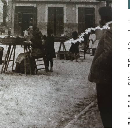
A
«
M
l
S
d
a
d
«
m