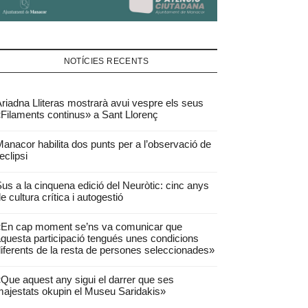
NOTÍCIES RECENTS
riadna Lliteras mostrarà avui vespre els seus
Filaments continus» a Sant Llorenç
anacor habilita dos punts per a l’observació de
’eclipsi
us a la cinquena edició del Neuròtic: cinc anys
e cultura crítica i autogestió
«En cap moment se’ns va comunicar que
questa participació tengués unes condicions
iferents de la resta de persones seleccionades»
Que aquest any sigui el darrer que ses
ajestats okupin el Museu Saridakis»