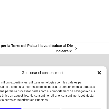
per la Torre del Palau i la va dibuixar al Die
Balearen”
Gestionar el consentiment
s millors experiències, utilitzem tecnologies com les galetes per
 i/o accedir a la informació del dispositiu. El consentiment a aquestes
 ens permetrà processar dades com el comportament de navegació o els
s únics en aquest lloc. No consentir o retirar el consentiment, pot afectar
 a certes característiques i funcions.