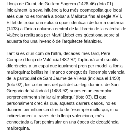
Llonja de Ciutat, de Guillem Sagrera (1426-46) (foto 01).
Inicialment la seva influència fou més cosmopolita que local
atès que no es tornarà a trobar a Mallorca fins al segle XVII.
El fet de trobar una solució quasi idèntica i de forma coetània
(1433) a l’única columna central de la llibreria de la catedral de
València realitzada per Martí Llobet ens qüestiona sobre si
aquesta fou una invenció de l’arquitecte felanitxer.
Tant si és d’un com de l’altra, dècades més tard, Pere
Compte (Llonja de València1482-97) l’aplicarà amb subtils
diferències a un espai que igualment pren per model la llonja
mallorquina; bellíssim i manco conegut és l’exemple valencià
de la parroquial de Sant Jaume de Villena (iniciada el 1490)
(foto 02); les columnes del pati del col·legi dominic de San
Gregorio de Valladolid (1488-92) suposen un exemplar
sorprenentment similar al mallorquí (foto 03). El que
personalment crec és que, aquests darrers casos, no es
donaren per influència directa de l’exemple mallorquí, sinó
indirectament a través de la llonja valenciana, més
connectada a l’art peninsular en una època de decadència
mallorquina.