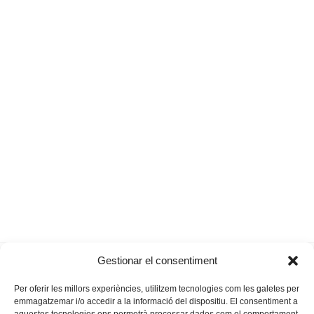
Hissouney, quan els mites
Gomila, barbut;
Gestionar el consentiment
previous
next
donen nom al futur
Capó, coixa
post:
post:
Per oferir les millors experiències, utilitzem tecnologies com les galetes per
emmagatzemar i/o accedir a la informació del dispositiu. El consentiment a