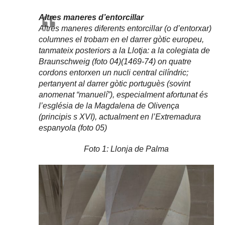
Altres maneres d’entorcillar
Altres maneres diferents entorcillar (o d’entorxar)
columnes el trobam en el darrer gòtic europeu,
tanmateix posteriors a la Llotja: a la colegiata de
Braunschweig (foto 04)(1469-74) on quatre
cordons entorxen un nucli central cilíndric;
pertanyent al darrer gòtic portuguès (sovint
anomenat “manuelí”), especialment afortunat és
l’església de la Magdalena de Olivença
(principis s XVI), actualment en l’Extremadura
espanyola (foto 05)
Foto 1: Llonja de Palma