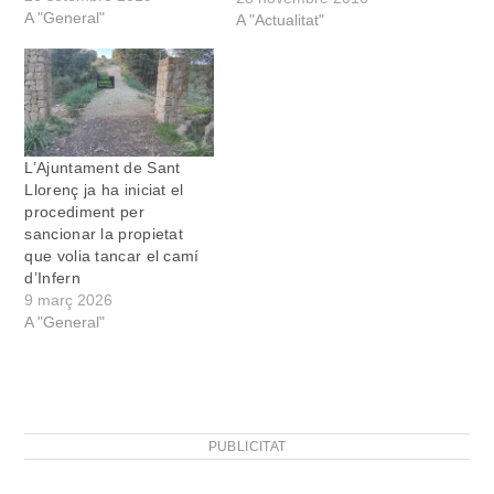
A "General"
d’Esporles, Algaida, Son
A "Actualitat"
Servera i Ses Salines
interpretaren obres de tres
compositors, Antoni
Mairata March, Víctor
Ferragut Massanet i
Xavier Gelabert. Lo verger
L’Ajuntament de Sant
de l’Amat, aquesta darrera
Llorenç ja ha iniciat el
obra de Gelabert,…
procediment per
sancionar la propietat
que volia tancar el camí
d’Infern
9 març 2026
A "General"
PUBLICITAT