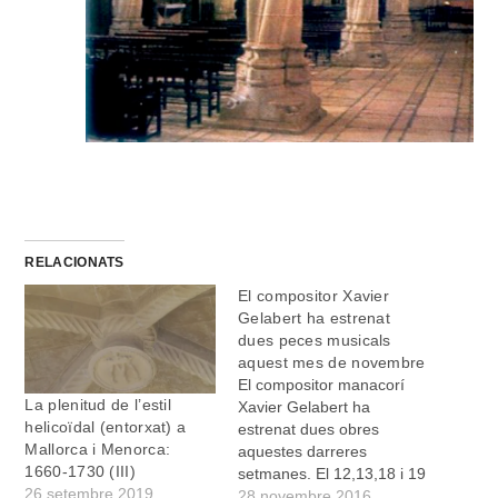
RELACIONATS
El compositor Xavier
Gelabert ha estrenat
dues peces musicals
aquest mes de novembre
El compositor manacorí
La plenitud de l’estil
Xavier Gelabert ha
helicoïdal (entorxat) a
estrenat dues obres
Mallorca i Menorca:
aquestes darreres
1660-1730 (III)
setmanes. El 12,13,18 i 19
26 setembre 2019
de novembre, les bandes
28 novembre 2016