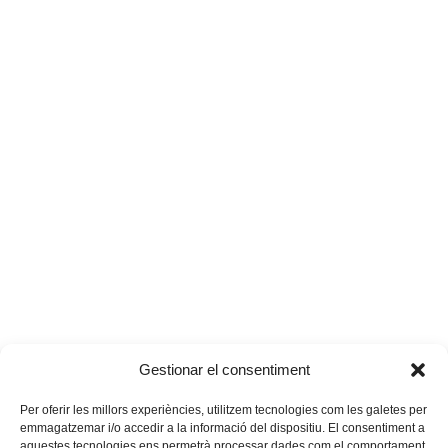
Gestionar el consentiment
Per oferir les millors experiències, utilitzem tecnologies com les galetes per
emmagatzemar i/o accedir a la informació del dispositiu. El consentiment a
aquestes tecnologies ens permetrà processar dades com el comportament