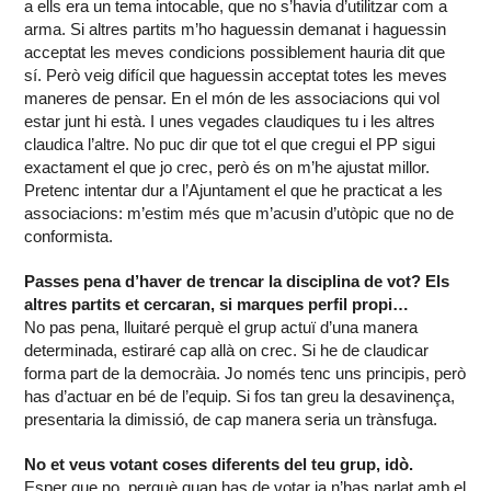
a ells era un tema intocable, que no s’havia d’utilitzar com a
arma. Si altres partits m’ho haguessin demanat i haguessin
acceptat les meves condicions possiblement hauria dit que
sí. Però veig difícil que haguessin acceptat totes les meves
maneres de pensar. En el món de les associacions qui vol
estar junt hi està. I unes vegades claudiques tu i les altres
claudica l’altre. No puc dir que tot el que cregui el PP sigui
exactament el que jo crec, però és on m’he ajustat millor.
Pretenc intentar dur a l’Ajuntament el que he practicat a les
associacions: m’estim més que m’acusin d’utòpic que no de
conformista.
Passes pena d’haver de trencar la disciplina de vot? Els
altres partits et cercaran, si marques perfil propi…
No pas pena, lluitaré perquè el grup actuï d’una manera
determinada, estiraré cap allà on crec. Si he de claudicar
forma part de la democràia. Jo només tenc uns principis, però
has d’actuar en bé de l’equip. Si fos tan greu la desavinença,
presentaria la dimissió, de cap manera seria un trànsfuga.
No et veus votant coses diferents del teu grup, idò.
Esper que no, perquè quan has de votar ja n’has parlat amb el