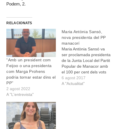
Podem, 2.
RELACIONATS
Maria Antònia Sansó,
nova presidenta del PP
manacorí
Maria Antònia Sansó va
ser proclamada presidenta
“Amb un president com
de la Junta Local del Partit
Feijoo o una presidenta
Popular de Manacor amb
com Marga Prohens
el 100 per cent dels vots
podria tornar estar dins el
favorables. Fins a 221
6 agost 2017
PP”
afiliats participaren en
A "Actualitat"
2 agost 2022
l’elecció. En el seu discurs,
A "L'entrevista"
Sansó va animar tots els
afiliats a “fer feina junts
per tornar a governar a…