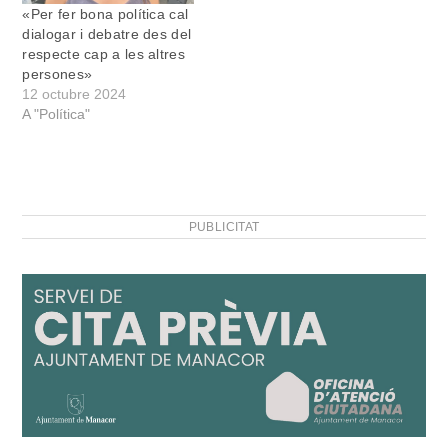
«Per fer bona política cal
dialogar i debatre des del
respecte cap a les altres
persones»
12 octubre 2024
A "Política"
PUBLICITAT