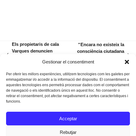
Els propietaris de cala
“Encara no existeix la
Varques denuncien
consciència ciutadana
previous
next
destrosses a les obres de
de tenir una veu
Gestionar el consentiment
post:
post:
la caseta del Garriguer
pròpia a Madrid”
Per oferir les millors experiències, utilitzem tecnologies com les galetes per
emmagatzemar i/o accedir a la informació del dispositiu. El consentiment a
aquestes tecnologies ens permetrà processar dades com el comportament
de navegació o els identificadors únics en aquest lloc. No consentir o
retirar el consentiment, pot afectar negativament a certes característiques i
funcions.
Instagram
Facebook
Twitter
Acceptar
Texts Legals
Rebutjar