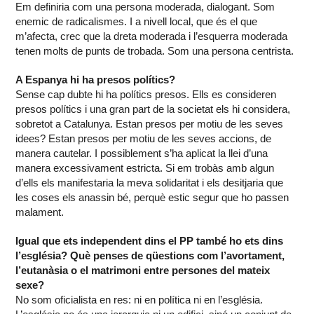
Em definiria com una persona moderada, dialogant. Som
enemic de radicalismes. I a nivell local, que és el que
m’afecta, crec que la dreta moderada i l’esquerra moderada
tenen molts de punts de trobada. Som una persona centrista.
A Espanya hi ha presos polítics?
Sense cap dubte hi ha polítics presos. Ells es consideren
presos polítics i una gran part de la societat els hi considera,
sobretot a Catalunya. Estan presos per motiu de les seves
idees? Estan presos per motiu de les seves accions, de
manera cautelar. I possiblement s’ha aplicat la llei d’una
manera excessivament estricta. Si em trobàs amb algun
d’ells els manifestaria la meva solidaritat i els desitjaria que
les coses els anassin bé, perquè estic segur que ho passen
malament.
Igual que ets independent dins el PP també ho ets dins
l’església? Què penses de qüestions com l’avortament,
l’eutanàsia o el matrimoni entre persones del mateix
sexe?
No som oficialista en res: ni en política ni en l’església.