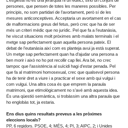
L’església no és una jerarquia ni un edifici, sinó un conjunt de
persones, que pensen de totes les maneres possibles. Per
principis, no som partidari de l’avortament, però sí de les
mesures anticonceptives. Acceptaria un avortament en el cas
de malformacions greus del fetus, però crec que ha de ser
més un criteri mèdic que no jurídic. Pel que fa a l’eutanàsia,
he viscut situacions molt pròximes amb malats terminals i el
metge sap perfectament quan aquella persona pateix. El
debat de l’eutanàsia així com es planteja avui ja està superat.
Un metge sap perfectament quan ha d’ajudar una persona a
ben morir i això no ho pot recollir cap llei. Ara bé, no crec
tampoc que l’assistència al suïcidi hagi d’estar penada. Pel
que fa al matrimoni homosexual, crec que qualsevol persona
ha de tenir dret a viure i a practicar el sexe amb qui vulgui i
com vulgui. Una altra cosa és que emprem la paraula
matrimoni, que etimològicament no s’avé amb aquesta idea.
És una qüestió semàntica, si trobàssim una altra paraula que
ho englobàs tot, ja estaria.
Ens dius quins resultats preveus a les pròximes
eleccions locals?
PP, 6 regidors. PSOE, 4; MÉS, 4; PI, 3; AIPC, 2; i Unides