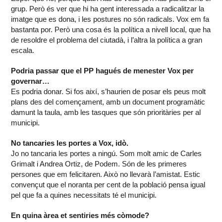
grup. Però és ver que hi ha gent interessada a radicalitzar la
imatge que es dona, i les postures no són radicals. Vox em fa
bastanta por. Però una cosa és la política a nivell local, que ha
de resoldre el problema del ciutadà, i l’altra la política a gran
escala.
Podria passar que el PP hagués de menester Vox per
governar…
Es podria donar. Si fos així, s’haurien de posar els peus molt
plans des del començament, amb un document programàtic
damunt la taula, amb les tasques que són prioritàries per al
municipi.
No tancaries les portes a Vox, idò.
Jo no tancaria les portes a ningú. Som molt amic de Carles
Grimalt i Andrea Ortiz, de Podem. Són de les primeres
persones que em felicitaren. Això no llevarà l’amistat. Estic
convençut que el noranta per cent de la població pensa igual
pel que fa a quines necessitats té el municipi.
En quina àrea et sentiries més còmode?