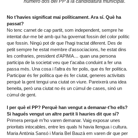
número dos del PP a la candidatura municipal.
No t’havies significat mai políticament. Ara sí. Què ha
passat?
No tenc carnet de cap partit, som independent, sempre he
intentat dur-me bé amb qui ha governat fossin del color polític
que fossin. Ningú pot dir que l’hagi tractat diferent. Des de
petit sempre he estat membre d’associacions, he estat dins
les confraries, president d’APIMA… quan una persona
participa de la societat veu que t’acaba conduint a fer una
passa més. Una cosa i l’altra és fer polis, que és fer política.
Participar és fer política que és fer ciutat, generes activitats
perquè la gent tengui una ciutat on viure. Pareixerà una idea
beneita, però una ciutat no és un cúmul de cases, sinó un
cúmul de gent.
I per què el PP? Perquè han vengut a demanar-t’ho ells?
Si hagués vengut un altre partit li hauries dit que sí?
Primera perquè m’ho varen demanar. Vaig exposar unes
prioritats intocables, entre les quals hi havia llengua i cultura.
Maria Antònia Sansó i Maria Bel Bauzà em varen dir que per