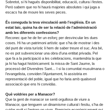
Sobretot, si hi hagués disponibilitat, educació, cultura i festes.
Però sabem que no hi haurà majories absolutes i qui juga a
escacs ha de moure les seves peces.
És coneguda la teva vinculació amb l’església. En un
estat laic, quina ha de ser la relació de l’administració
amb les diferents confessions?
Reconec que he de fer un esforç per desvincular les dues
coses. Hi ha un patrimoni artístic que s’ha de mostrar i des
del punt de vista turístic li hem de saber treure el suc. Ara bé,
no es pot subvencionar una obra d’una entitat privada. Pel
que fa a la participació a les celebracions, mantendria la que
ja hi ha hagut històricament: la missa de Sant Jaume, la
processó del Divendres Sant… I si la comunitat musulmana o
l’evangelista, conviden l’Ajuntament, hi assistiria en
representació del poble, igual que ho faria amb qualsevol
associació que ens hi convidàs.
Què voldries per a Manacor?
Que la gent de manacor se senti orgullosa de viure a
Manacor, que tenguem un dinamisme cultural i festiu, s’ha de
cuidar molt si l’entorn on vivm. Premiaria econòmicament qui