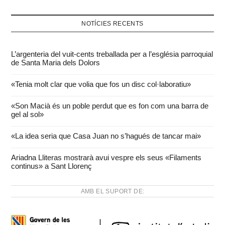
NOTÍCIES RECENTS
L’argenteria del vuit-cents treballada per a l’església parroquial
de Santa Maria dels Dolors
«Tenia molt clar que volia que fos un disc col·laboratiu»
«Son Macià és un poble perdut que es fon com una barra de
gel al sol»
«La idea seria que Casa Juan no s’hagués de tancar mai»
Ariadna Lliteras mostrarà avui vespre els seus «Filaments
continus» a Sant Llorenç
AMB EL SUPORT DE: