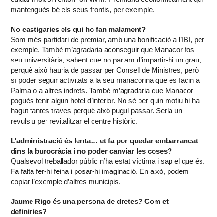
mantengués bé els seus frontis, per exemple.
No castigaries els qui ho fan malament?
Som més partidari de premiar, amb una bonificació a l’IBI, per
exemple. També m’agradaria aconseguir que Manacor fos
seu universitària, sabent que no parlam d’impartir-hi un grau,
perquè això hauria de passar per Consell de Ministres, però
sí poder seguir activitats a la seu manacorina que es facin a
Palma o a altres indrets. També m’agradaria que Manacor
pogués tenir algun hotel d’interior. No sé per quin motiu hi ha
hagut tantes traves perquè això pugui passar. Seria un
revulsiu per revitalitzar el centre històric.
L’administració és lenta… et fa por quedar embarrancat
dins la burocràcia i no poder canviar les coses?
Qualsevol treballador públic n’ha estat víctima i sap el que és.
Fa falta fer-hi feina i posar-hi imaginació. En això, podem
copiar l’exemple d’altres municipis.
Jaume Rigo és una persona de dretes? Com et
definiries?