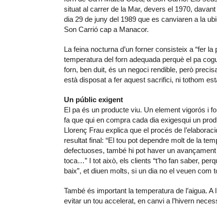
situat al carrer de la Mar, devers el 1970, davant 
dia 29 de juny del 1989 que es canviaren a la ubi
Son Carrió cap a Manacor.
La feina nocturna d’un forner consisteix a “fer la 
temperatura del forn adequada perquè el pa cogui
forn, ben duit, és un negoci rendible, però prec
està disposat a fer aquest sacrifici, ni tothom est
Un públic exigent
El pa és un producte viu. Un element vigorós i fort
fa que qui en compra cada dia exigesqui un prod
Llorenç Frau explica que el procés de l’elaboraci
resultat final: “El tou pot dependre molt de la 
defectuoses, també hi pot haver un avançament a 
toca…” I tot això, els clients “t’ho fan saber, pe
baix”, et diuen molts, si un dia no el veuen com t
També és important la temperatura de l’aigua. A l
evitar un tou accelerat, en canvi a l’hivern nece