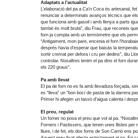
Adaptats a l’actualitat
L’elaboració del pa a Ca’n Coca és artesanal, fe
renunciar a determinats avanços tècnics que els f
que funciona amb gasoil i amb llenya a parts iguals
també és molt bruta”, diu Frau, que reconeix que
forn ja compta amb un termòmetre que els permet
“Antigament, mon pare, encenia el forn l’horabaix
després havia d’esperar que baixàs la temperatura 
sortir cremat per defora i cru per dedins”, diu L
controlar. Nosaltres tenim el pa dins el forn dura
els 220 graus”.
Pa amb llevat
El pa de forn no es fa amb llevadura forçada, sin
es “lleva” un “bon bocí de pasta de la darrera pa
Primer hi afegim un tassó d’aigua calenta i despr
El preu, regulat
Un forner no posa el preu que vol al pa. “Nosaltr
Forners i Pastissers, que tenen unes llistes per 
lliure, i de fet, els dos forns de Son Carrió ens 
Aquest preu fixat afecta estrictament el pa. En 