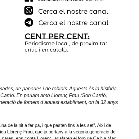
ades, de panades i de robiols. Aquesta és la història
Carrió. En parlam amb Llorenç Frau (Son Carrió,
neració de forners d’aquest establiment, on fa 32 anys
de la nit a fer pa, i que pasten fins a les set”. Així de
lica Llorenç Frau, que ja pertany a la segona generació del
 pares, ens conta Llorenç, agafaren el forn de Ca Na Mac,