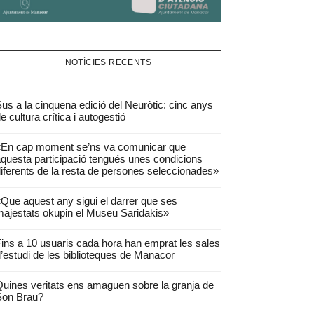
NOTÍCIES RECENTS
us a la cinquena edició del Neuròtic: cinc anys
e cultura crítica i autogestió
«En cap moment se’ns va comunicar que
questa participació tengués unes condicions
iferents de la resta de persones seleccionades»
Que aquest any sigui el darrer que ses
ajestats okupin el Museu Saridakis»
ins a 10 usuaris cada hora han emprat les sales
’estudi de les biblioteques de Manacor
uines veritats ens amaguen sobre la granja de
Son Brau?