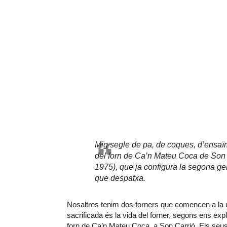
Mig segle de pa, de coques, d’ensaïm
del forn de Ca’n Mateu Coca de Son 
1975), que ja configura la segona ge
que despatxa.
Nosaltres tenim dos forners que comencen a la una 
sacrificada és la vida del forner, segons ens exp
forn de Ca’n Mateu Coca, a Son Carrió. Els seus