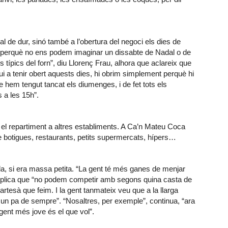
mal de dur, sinó també a l’obertura del negoci els dies de
, perquè no ens podem imaginar un dissabte de Nadal o de
típics del forn”, diu Llorenç Frau, alhora que aclareix que
ui a tenir obert aquests dies, hi obrim simplement perquè hi
em tengut tancat els diumenges, i de fet tots els
 a les 15h”.
 el repartiment a altres establiments. A Ca’n Mateu Coca
re botigues, restaurants, petits supermercats, hípers…
a, si era massa petita. “La gent té més ganes de menjar
e explica que “no podem competir amb segons quina casta de
rtesà que feim. I la gent tanmateix veu que a la llarga
un pa de sempre”. “Nosaltres, per exemple”, continua, “ara
gent més jove és el que vol”.