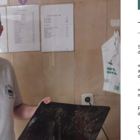
S
d
a
d
«
m
F
d
Q