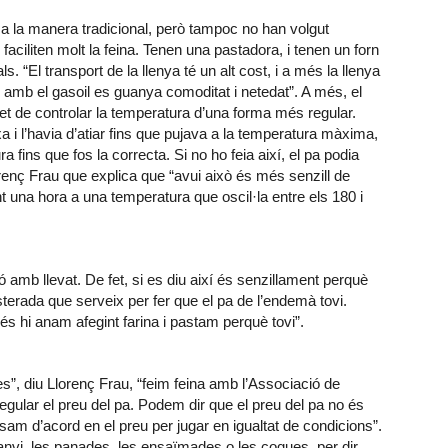
t a la manera tradicional, però tampoc no han volgut
aciliten molt la feina. Tenen una pastadora, i tenen un forn
. “El transport de la llenya té un alt cost, i a més la llenya
 amb el gasoil es guanya comoditat i netedat”. A més, el
 de controlar la temperatura d’una forma més regular.
a i l’havia d’atiar fins que pujava a la temperatura màxima,
fins que fos la correcta. Si no ho feia així, el pa podia
lorenç Frau que explica que “avui això és més senzill de
nt una hora a una temperatura que oscil·la entre els 180 i
ó amb llevat. De fet, si es diu així és senzillament perquè
sterada que serveix per fer que el pa de l’endemà tovi.
és hi anam afegint farina i pastam perquè tovi”.
es”, diu Llorenç Frau, “feim feina amb l’Associació de
regular el preu del pa. Podem dir que el preu del pa no és
posam d’acord en el preu per jugar en igualtat de condicions”.
canvi, les panades, les ensaïmades o les coques, per dir