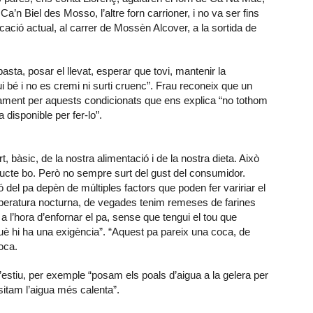
Ca’n Biel des Mosso, l’altre forn carrioner, i no va ser fins
cació actual, al carrer de Mossèn Alcover, a la sortida de
pasta, posar el llevat, esperar que tovi, mantenir la
 bé i no es cremi ni surti cruenc”. Frau reconeix que un
isament per aquests condicionats que ens explica “no tothom
a disponible per fer-lo”.
, bàsic, de la nostra alimentació i de la nostra dieta. Això
ucte bo. Però no sempre surt del gust del consumidor.
ó del pa depèn de múltiples factors que poden fer variriar el
temperatura nocturna, de vegades tenim remeses de farines
l’hora d’enfornar el pa, sense que tengui el tou que
rquè hi ha una exigència”. “Aquest pa pareix una coca, de
oca.
’estiu, per exemple “posam els poals d’aigua a la gelera per
ssitam l’aigua més calenta”.