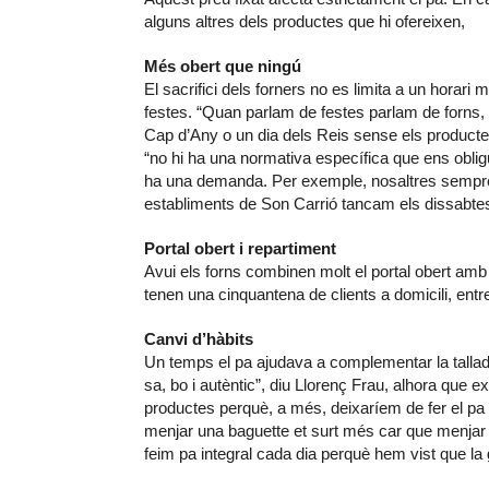
alguns altres dels productes que hi ofereixen,
Més obert que ningú
El sacrifici dels forners no es limita a un horari 
festes. “Quan parlam de festes parlam de forns
Cap d’Any o un dia dels Reis sense els productes 
“no hi ha una normativa específica que ens oblig
ha una demanda. Per exemple, nosaltres sempre h
establiments de Son Carrió tancam els dissabtes
Portal obert i repartiment
Avui els forns combinen molt el portal obert amb
tenen una cinquantena de clients a domicili, ent
Canvi d’hàbits
Un temps el pa ajudava a complementar la tallad
sa, bo i autèntic”, diu Llorenç Frau, alhora qu
productes perquè, a més, deixaríem de fer el pa a
menjar una baguette et surt més car que menjar 
feim pa integral cada dia perquè hem vist que la 