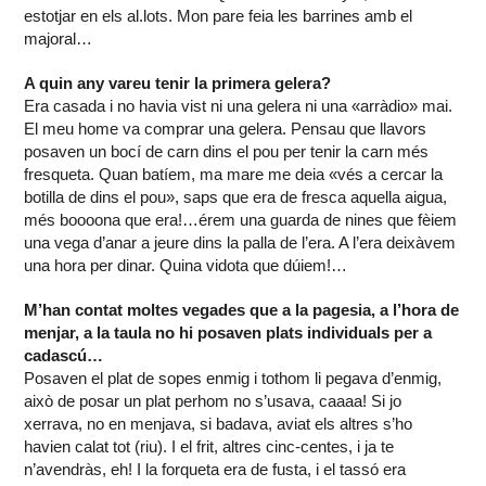
estotjar en els al.lots. Mon pare feia les barrines amb el
majoral…
A quin any vareu tenir la primera gelera?
Era casada i no havia vist ni una gelera ni una «arràdio» mai.
El meu home va comprar una gelera. Pensau que llavors
posaven un bocí de carn dins el pou per tenir la carn més
fresqueta. Quan batíem, ma mare me deia «vés a cercar la
botilla de dins el pou», saps que era de fresca aquella aigua,
més boooona que era!…érem una guarda de nines que fèiem
una vega d’anar a jeure dins la palla de l’era. A l’era deixàvem
una hora per dinar. Quina vidota que dúiem!…
M’han contat moltes vegades que a la pagesia, a l’hora de
menjar, a la taula no hi posaven plats individuals per a
cadascú…
Posaven el plat de sopes enmig i tothom li pegava d’enmig,
això de posar un plat perhom no s’usava, caaaa! Si jo
xerrava, no en menjava, si badava, aviat els altres s’ho
havien calat tot (riu). I el frit, altres cinc-centes, i ja te
n’avendràs, eh! I la forqueta era de fusta, i el tassó era