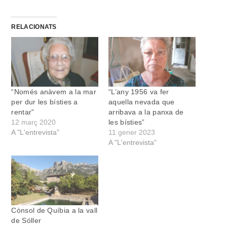
RELACIONATS
“Només anàvem a la mar
“L’any 1956 va fer
per dur les bísties a
aquella nevada que
rentar”
arribava a la panxa de
12 març 2020
les bísties”
A "L'entrevista"
11 gener 2023
A "L'entrevista"
Cònsol de Quíbia a la vall
de Sóller