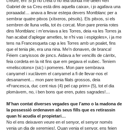
creure, eh! Si jo no creia o no feia bonda me deien «en
Gabriel de sa Creu està dins aquella caixa», i jo agafava una
poraaada!… anava a llevar estepa devers Montblanc per a
sembrar quatre pitxos (xítxeros, pèsols). Els pitxos, si els
sembren de lluna vella, tot és corcat. Mon pare prenia rotes
dins Montblanc i m’enviava a les Torres, deia «a les Torres ja
han acabat d’aplegar ametles, te n’hi vas i espigoles», i ja me
tens na Francesqueta cap a les Torres amb un poalet, fins
que el tenia ple, era una nina. Me’n donaven, de branca!
Fèiem canyissos de joncs. Aidava a fer vencills de càrritx,
feia cordeta en la nit fins que em pegava el xubec. Teníem
«meliscotons» (sic) i pomeres. Mon pare sembrava
canyamel i xuclàvem el canyamel a fi de llevar-nos el
desanament… mon pare tenia filats grossos, deia
«Francesca, duc cent nius (4) pel cap prim» (5), tot el dia
plomàvem, no, i ben bons que eren, putes sagrades!…
M’han contat diverses vegades que l’amo o la madona de
la possessió ordenaven als seus fills que es retirassin
quan hi acudia el propietari…
No el ens deixaven veure en el senyor, el senyor només
venia un dia de xeremies!. Quan venia el senyor, ens feien