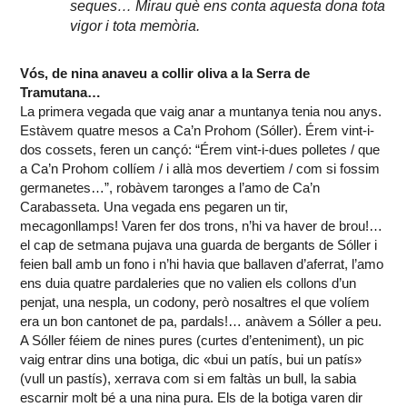
seques… Mirau què ens conta aquesta dona tota
vigor i tota memòria.
Vós, de nina anaveu a collir oliva a la Serra de
Tramutana…
La primera vegada que vaig anar a muntanya tenia nou anys.
Estàvem quatre mesos a Ca’n Prohom (Sóller). Érem vint-i-
dos cossets, feren un cançó: “Érem vint-i-dues polletes / que
a Ca’n Prohom collíem / i allà mos devertiem / com si fossim
germanetes…”, robàvem taronges a l’amo de Ca’n
Carabasseta. Una vegada ens pegaren un tir,
mecagonllamps! Varen fer dos trons, n’hi va haver de brou!…
el cap de setmana pujava una guarda de bergants de Sóller i
feien ball amb un fono i n’hi havia que ballaven d’aferrat, l’amo
ens duia quatre pardaleries que no valien els collons d’un
penjat, una nespla, un codony, però nosaltres el que volíem
era un bon cantonet de pa, pardals!… anàvem a Sóller a peu.
A Sóller féiem de nines pures (curtes d’enteniment), un pic
vaig entrar dins una botiga, dic «bui un patís, bui un patís»
(vull un pastís), xerrava com si em faltàs un bull, la sabia
escarnir molt bé a una nina pura. Els de la botiga varen dir