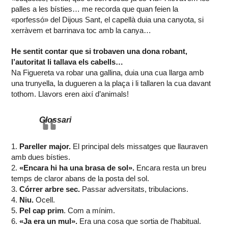
palles a les bísties… me recorda que quan feien la
«porfessó» del Dijous Sant, el capellà duia una canyota, si
xerràvem et barrinava toc amb la canya…
He sentit contar que si trobaven una dona robant,
l’autoritat li tallava els cabells…
Na Figuereta va robar una gallina, duia una cua llarga amb
una trunyella, la dugueren a la plaça i li tallaren la cua davant
tothom. Llavors eren així d’animals!
Glossari
1.
Pareller major.
El principal dels missatges que llauraven
amb dues bísties.
2.
«Encara hi ha una brasa de sol».
Encara resta un breu
temps de claror abans de la posta del sol.
3.
Córrer arbre sec.
Passar adversitats, tribulacions.
4.
Niu.
Ocell.
5.
Pel cap prim
. Com a mínim.
6.
«Ja era un mul».
Era una cosa que sortia de l’habitual.