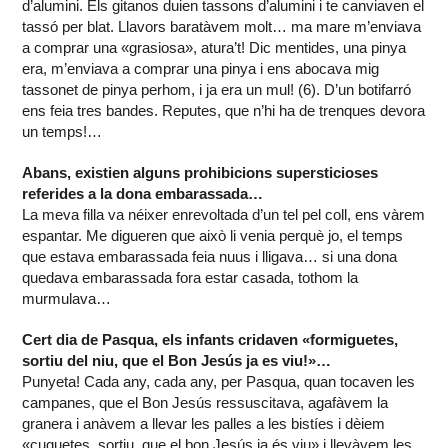
d’alumini. Els gitanos duien tassons d’alumini i te canviaven el
tassó per blat. Llavors baratàvem molt… ma mare m’enviava
a comprar una «grasiosa», atura’t! Dic mentides, una pinya
era, m’enviava a comprar una pinya i ens abocava mig
tassonet de pinya perhom, i ja era un mul! (6). D’un botifarró
ens feia tres bandes. Reputes, que n’hi ha de trenques devora
un temps!…
Abans, existien alguns prohibicions supersticioses
referides a la dona embarassada…
La meva filla va néixer enrevoltada d’un tel pel coll, ens vàrem
espantar. Me digueren que això li venia perquè jo, el temps
que estava embarassada feia nuus i lligava… si una dona
quedava embarassada fora estar casada, tothom la
murmulava…
Cert dia de Pasqua, els infants cridaven «formiguetes,
sortiu del niu, que el Bon Jesús ja es viu!»…
Punyeta! Cada any, cada any, per Pasqua, quan tocaven les
campanes, que el Bon Jesús ressuscitava, agafàvem la
granera i anàvem a llevar les palles a les bistíes i dèiem
«cuquetes, sortiu, que el bon Jesús ja és viu» i llevàvem les