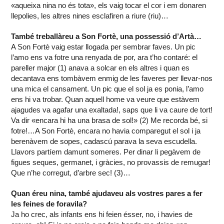
«aqueixa nina no és tota», els vaig tocar el cor i em donaren
llepolies, les altres nines esclafiren a riure (riu)…
També treballàreu a Son Fortè, una possessió d’Artà…
A Son Fortè vaig estar llogada per sembrar faves. Un pic
l’amo ens va fotre una renyada de por, ara t’ho contaré: el
pareller major (1) anava a solcar en els altres i quan es
decantava ens tombàvem enmig de les faveres per llevar-nos
una mica el cansament. Un pic que el sol ja es ponia, l’amo
ens hi va trobar. Quan aquell home va veure que estàvem
ajagudes va agafar una exaltada!, saps que li va caure de tort!
Va dir «encara hi ha una brasa de sol!» (2) Me recorda bé, si
fotre!…A Son Fortè, encara no havia comparegut el sol i ja
berenàvem de sopes, cadascú parava la seva escudella.
Llavors partíem damunt someres. Per dinar li pegàvem de
figues seques, germanet, i gràcies, no provassis de remugar!
Que n’he corregut, d’arbre sec! (3)…
Quan éreu nina, també ajudaveu als vostres pares a fer
les feines de foravila?
Ja ho crec, als infants ens hi feien ésser, no, i havies de