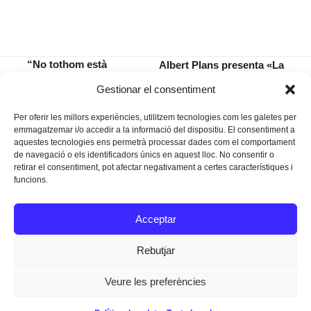
“No tothom està
Albert Plans presenta «La
disponible per fer la
segona estrella» a Sant
previous
next
Gestionar el consentiment
feina de forner”
Llorenç del Cardassar
post:
post:
Per oferir les millors experiències, utilitzem tecnologies com les galetes per
emmagatzemar i/o accedir a la informació del dispositiu. El consentiment a
aquestes tecnologies ens permetrà processar dades com el comportament
de navegació o els identificadors únics en aquest lloc. No consentir o
retirar el consentiment, pot afectar negativament a certes característiques i
funcions.
Instagram
Facebook
Twitter
Acceptar
Texts Legals
Rebutjar
Veure les preferències
Dissenyat a
Ideograma