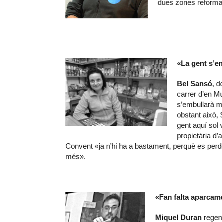
dues zones reforma
«La gent s’e
Bel Sansó
, d
carrer d’en M
s’embullarà mo
obstant això,
gent aquí sol 
propietària d’
Convent «ja n’hi ha a bastament, perquè es perd
més».
«Fan falta aparcamen
Miquel D
uran
regent