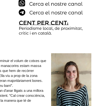
sminuir el volum de cotxes que
els manacorins estam massa
es que hem de recórrer
Ella viu a prop de la zona
eran majoritàriament bones.
u barri”.
 d’anar lligats a una millora
istent. “Cal crear consciència,
i la manera que té de