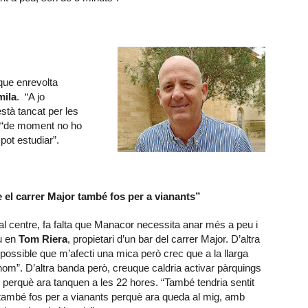
 que enrevolta
ila
. “A jo
stà tancat per les
e “de moment no ho
pot estudiar”.
e el carrer Major també fos per a vianants”
al centre, fa falta que Manacor necessita anar més a peu i
u en
Tom Riera
, propietari d’un bar del carrer Major. D’altra
possible que m’afecti una mica però crec que a la llarga
thom”. D’altra banda però, creuque caldria activar pàrquings
, perquè ara tanquen a les 22 hores. “També tendria sentit
 també fos per a vianants perquè ara queda al mig, amb