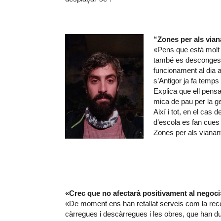
“Zones per als vian
«Pens que està molt bé
també es descongesti
funcionament al dia 
s’Antigor ja fa temps 
Explica que ell pens
mica de pau per la ge
Així i tot, en el cas d
d’escola es fan cues
Zones per als vianan
«Crec que no afectarà positivament al negoci
«De moment ens han retallat serveis com la reco
càrregues i descàrregues i les obres, que han d