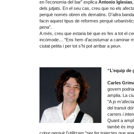
en l’economia del bar” explica
Antonio Iglesias
dels jutjats. En el seu cas, creu que no els afec
perquè només obren els dematins. D’altra banda
facin aquest tipus de reformes perquè urbanística
pena”.
A més, creu que estaria bé que es fes a tot el c
incòmode… “Ens hem d’acostumar a caminar m
ciutat petita i per tot s’hi pot arribar a peu».
“L’equip de 
Carles Grima
govern podria
amplia. La ciu
“A jo m’afect
del transit dó
carrers i inte
Quant a ampli
també és imp
cotxe perquè l’utilitzam “per fer trajectes que an