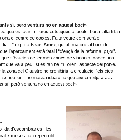
ants sí, però ventura no en aquest bocí»
 que es facin millores estètiques al poble, bona falta li fa i
ona el centre de cotxes. Falta veure com serà el
a dia…” explica
Israel Amez
, qui afirma que al barri de
que l’aparcament està fatal i “d’ençà de la reforma, pitjor”.
a que s’haurien de fer més zones de vianants, donen una
nt que va a peu i si es fan bé milloren l’aspecte del poble.
e la zona del Claustre no prohibiria la circulació: “els dies
 i sense tenir-ne massa idea diria que així empitjorarà…
ts sí, però ventura no en aquest bocí».
»
llida d’escombraries i les
urat 7 mesos han repercutit