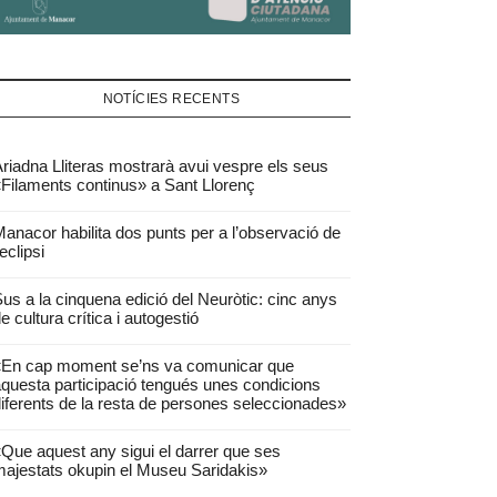
NOTÍCIES RECENTS
riadna Lliteras mostrarà avui vespre els seus
Filaments continus» a Sant Llorenç
anacor habilita dos punts per a l’observació de
’eclipsi
us a la cinquena edició del Neuròtic: cinc anys
e cultura crítica i autogestió
«En cap moment se’ns va comunicar que
questa participació tengués unes condicions
iferents de la resta de persones seleccionades»
Que aquest any sigui el darrer que ses
ajestats okupin el Museu Saridakis»