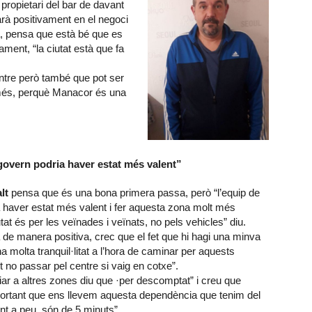
, propietari del bar de davant
tarà positivament en el negoci
, pensa que està bé que es
ment, “la ciutat està que fa
entre però també que pot ser
és, perquè Manacor és una
govern podria haver estat més valent”
lt
pensa que és una bona primera passa, però “l’equip de
 haver estat més valent i fer aquesta zona molt més
tat és per les veïnades i veïnats, no pels vehicles” diu.
a de manera positiva, crec que el fet que hi hagi una minva
na molta tranquil·litat a l’hora de caminar per aquests
nt no passar pel centre si vaig en cotxe”.
ar a altres zones diu que ·per descomptat” i creu que
ortant que ens llevem aquesta dependència que tenim del
ant a peu, són de 5 minuts”.