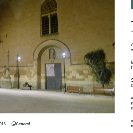
A
«
M
l
S
d
a
d
«
018
General
m