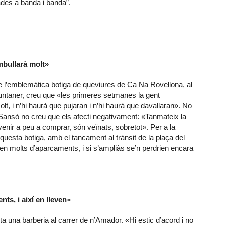
des a banda i banda”.
mbullarà molt»
e l’emblemàtica botiga de queviures de Ca Na Rovellona, al
untaner, creu que «les primeres setmanes la gent
lt, i n’hi haurà que pujaran i n’hi haurà que davallaran». No
 Sansó no creu que els afecti negativament: «Tanmateix la
venir a peu a comprar, són veïnats, sobretot». Per a la
aquesta botiga, amb el tancament al trànsit de la plaça del
en molts d’aparcaments, i si s’ampliàs se’n perdrien encara
ts, i així en lleven»
a una barberia al carrer de n’Amador. «Hi estic d’acord i no