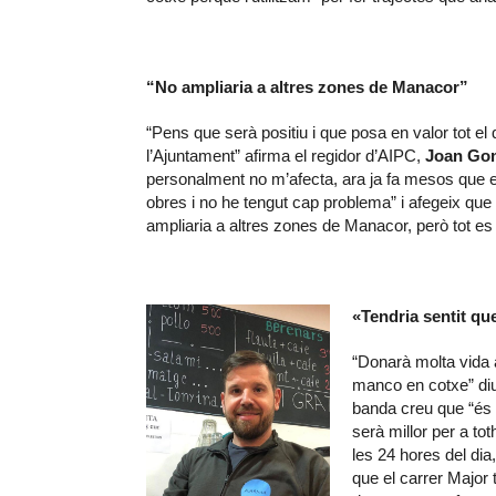
“No ampliaria a altres zones de Manacor”
“Pens que serà positiu i que posa en valor tot el
l’Ajuntament” afirma el regidor d’AIPC,
Joan Gom
personalment no m’afecta, ara ja fa mesos que e
obres i no he tengut cap problema” i afegeix qu
ampliaria a altres zones de Manacor, però tot es 
«Tendria sentit qu
“Donarà molta vida 
manco en cotxe” di
banda creu que “és 
serà millor per a to
les 24 hores del dia
que el carrer Major