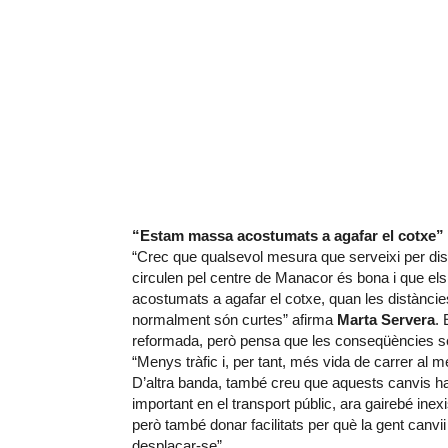
“Estam massa acostumats a agafar el cotxe”
“Crec que qualsevol mesura que serveixi per di
circulen pel centre de Manacor és bona i que 
acostumats a agafar el cotxe, quan les distànci
normalment són curtes” afirma
Marta Servera
. 
reformada, però pensa que les conseqüències s
“Menys tràfic i, per tant, més vida de carrer al me
D’altra banda, també creu que aquests canvis han
important en el transport públic, ara gairebé inex
però també donar facilitats per què la gent canvi
desplaçar-se”.