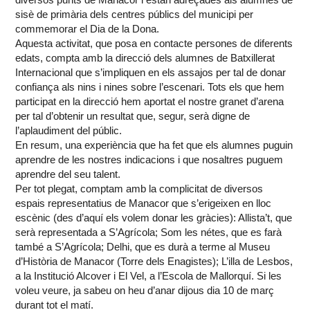
sisè de primària dels centres públics del municipi per
commemorar el Dia de la Dona.
Aquesta activitat, que posa en contacte persones de diferents
edats, compta amb la direcció dels alumnes de Batxillerat
Internacional que s’impliquen en els assajos per tal de donar
confiança als nins i nines sobre l’escenari. Tots els que hem
participat en la direcció hem aportat el nostre granet d’arena
per tal d’obtenir un resultat que, segur, serà digne de
l’aplaudiment del públic.
En resum, una experiència que ha fet que els alumnes puguin
aprendre de les nostres indicacions i que nosaltres puguem
aprendre del seu talent.
Per tot plegat, comptam amb la complicitat de diversos
espais representatius de Manacor que s’erigeixen en lloc
escènic (des d’aquí els volem donar les gràcies): Allista’t, que
serà representada a S’Agrícola; Som les nétes, que es farà
també a S’Agrícola; Delhi, que es durà a terme al Museu
d’Història de Manacor (Torre dels Enagistes); L’illa de Lesbos,
a la Institució Alcover i El Vel, a l’Escola de Mallorquí. Si les
voleu veure, ja sabeu on heu d’anar dijous dia 10 de març
durant tot el matí.