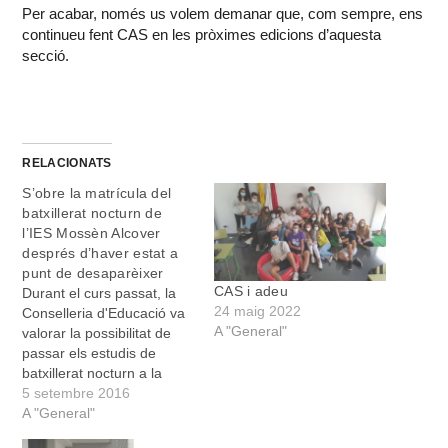
Per acabar, només us volem demanar que, com sempre, ens
continueu fent CAS en les pròximes edicions d’aquesta
secció.
RELACIONATS
S’obre la matrícula del
batxillerat nocturn de
l’IES Mossèn Alcover
després d’haver estat a
punt de desaparèixer
CAS i adeu
Durant el curs passat, la
24 maig 2022
Conselleria d'Educació va
A "General"
valorar la possibilitat de
passar els estudis de
batxillerat nocturn a la
modalitat de batxillerat a
5 setembre 2016
distància, almenys pel que
A "General"
fa a algunes assignatures,