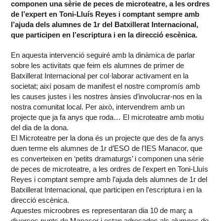
componen una sèrie de peces de microteatre, a les ordres
de l’expert en Toni-Lluís Reyes i comptant sempre amb
l’ajuda dels alumnes de 1r del Batxillerat Internacional,
que participen en l’escriptura i en la direcció escènica.
En aquesta intervenció seguiré amb la dinàmica de parlar
sobre les activitats que feim els alumnes de primer de
Batxillerat Internacional per col·laborar activament en la
societat; així posam de manifest el nostre compromís amb
les causes justes i les nostres ànsies d’involucrar-nos en la
nostra comunitat local. Per això, intervendrem amb un
projecte que ja fa anys que roda… El microteatre amb motiu
del dia de la dona.
El Microteatre per la dona és un projecte que des de fa anys
duen terme els alumnes de 1r d’ESO de l’IES Manacor, que
es converteixen en ‘petits dramaturgs’ i componen una sèrie
de peces de microteatre, a les ordres de l’expert en Toni-Lluís
Reyes i comptant sempre amb l’ajuda dels alumnes de 1r del
Batxillerat Internacional, que participen en l’escriptura i en la
direcció escènica.
Aquestes microobres es representaran dia 10 de març a
diversos punts de Manacor i estan adreçades als alumnes de