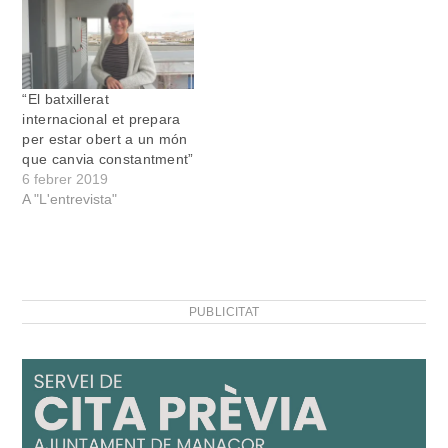
per la qual cosa aquests
estudis han estat a punt
de desaparèixer després
de 40 anys de
funcionament.…
“El batxillerat
internacional et prepara
per estar obert a un món
que canvia constantment”
6 febrer 2019
A "L'entrevista"
PUBLICITAT