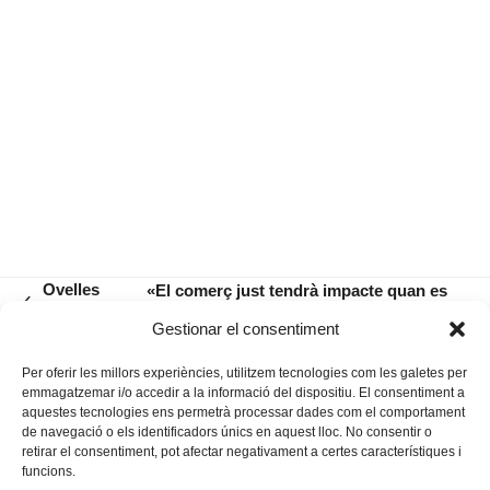
Ovelles
«El comerç just tendrà impacte quan es
previous
immòbils?
pugui consumir al mateix país on es
next
Gestionar el consentiment
post:
produeix»
post:
Per oferir les millors experiències, utilitzem tecnologies com les galetes per
emmagatzemar i/o accedir a la informació del dispositiu. El consentiment a
aquestes tecnologies ens permetrà processar dades com el comportament
de navegació o els identificadors únics en aquest lloc. No consentir o
retirar el consentiment, pot afectar negativament a certes característiques i
funcions.