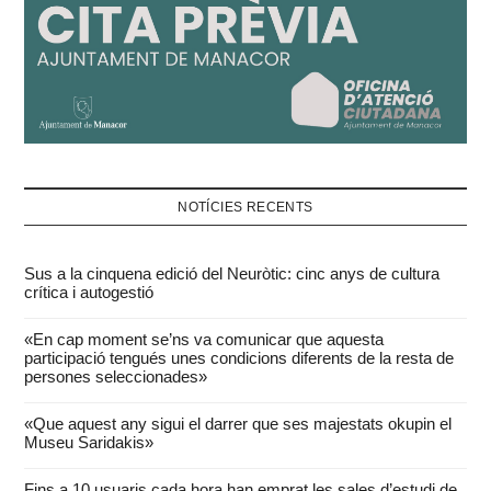
NOTÍCIES RECENTS
Sus a la cinquena edició del Neuròtic: cinc anys de cultura
crítica i autogestió
«En cap moment se’ns va comunicar que aquesta
participació tengués unes condicions diferents de la resta de
persones seleccionades»
«Que aquest any sigui el darrer que ses majestats okupin el
Museu Saridakis»
Fins a 10 usuaris cada hora han emprat les sales d’estudi de