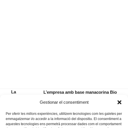
La
L’empresa amb base manacorina Bio
SAM,
Island XXI, pionera autonòmica en cultiu
previous
next
Gestionar el consentiment
informal
de cànnabis medicinal
post:
post:
Per oferir les millors experiències, utilitzem tecnologies com les galetes per
emmagatzemar i/o accedir a la informació del dispositiu. El consentiment a
aquestes tecnologies ens permetrà processar dades com el comportament