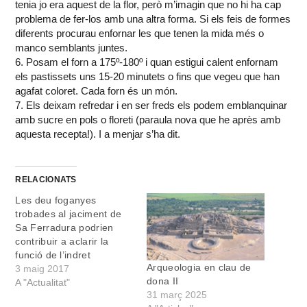
tenia jo era aquest de la flor, però m’imagin que no hi ha cap
problema de fer-los amb una altra forma. Si els feis de formes
diferents procurau enfornar les que tenen la mida més o
manco semblants juntes.
6. Posam el forn a 175º-180º i quan estigui calent enfornam
els pastissets uns 15-20 minutets o fins que vegeu que han
agafat coloret. Cada forn és un món.
7. Els deixam refredar i en ser freds els podem emblanquinar
amb sucre en pols o floreti (paraula nova que he après amb
aquesta recepta!). I a menjar s’ha dit.
RELACIONATS
Les deu foganyes
trobades al jaciment de
Sa Ferradura podrien
contribuir a aclarir la
funció de l’indret
Arqueologia en clau de
3 maig 2017
dona II
A "Actualitat"
31 març 2025