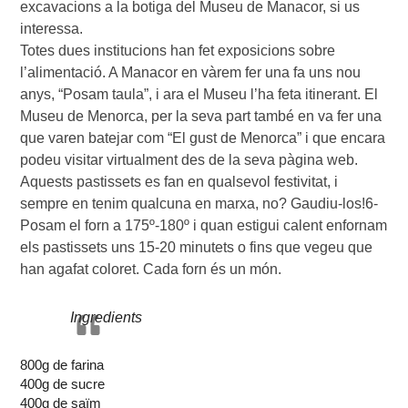
excavacions a la botiga del Museu de Manacor, si us
interessa.
Totes dues institucions han fet exposicions sobre
l’alimentació. A Manacor en vàrem fer una fa uns nou
anys, “Posam taula”, i ara el Museu l’ha feta itinerant. El
Museu de Menorca, per la seva part també en va fer una
que varen batejar com “El gust de Menorca” i que encara
podeu visitar virtualment des de la seva pàgina web.
Aquests pastissets es fan en qualsevol festivitat, i
sempre en tenim qualcuna en marxa, no? Gaudiu-los!6-
Posam el forn a 175º-180º i quan estigui calent enfornam
els pastissets uns 15-20 minutets o fins que vegeu que
han agafat coloret. Cada forn és un món.
Ingredients
800g de farina
400g de sucre
400g de saïm