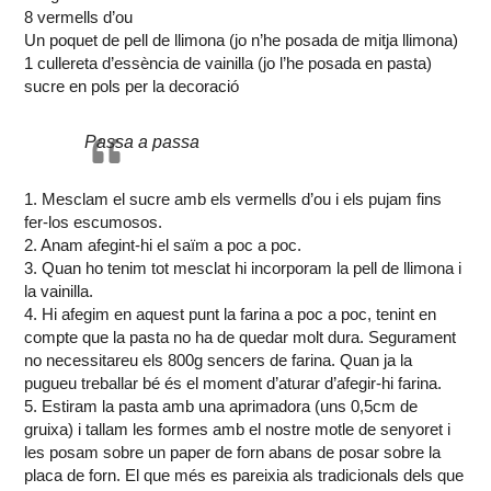
8 vermells d’ou
Un poquet de pell de llimona (jo n’he posada de mitja llimona)
1 cullereta d’essència de vainilla (jo l’he posada en pasta)
sucre en pols per la decoració
Passa a passa
1. Mesclam el sucre amb els vermells d’ou i els pujam fins
fer-los escumosos.
2. Anam afegint-hi el saïm a poc a poc.
3. Quan ho tenim tot mesclat hi incorporam la pell de llimona i
la vainilla.
4. Hi afegim en aquest punt la farina a poc a poc, tenint en
compte que la pasta no ha de quedar molt dura. Segurament
no necessitareu els 800g sencers de farina. Quan ja la
pugueu treballar bé és el moment d’aturar d’afegir-hi farina.
5. Estiram la pasta amb una aprimadora (uns 0,5cm de
gruixa) i tallam les formes amb el nostre motle de senyoret i
les posam sobre un paper de forn abans de posar sobre la
placa de forn. El que més es pareixia als tradicionals dels que