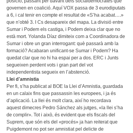
posició, passant per davant dels socialdemòcrates que
governen en coalició. Aquí VOX passa de 3 eurodiputats
a 6, i cal tenir en compte el resultat de «S’ha acabat….»
que n’obté 3. I Cs desapareix del mapa. La divisió entre
Sumar i Podem els castiga, i Podem deixa clar que no
està mort. Yolanda Díaz dimiteix com a Coordinadora de
Sumar i obre un gran interrogant: què passarà amb la
formació? Acabaran unificant-se Sumar i Podem? Ha
quedat clar que no hi ha espai per a dos. ERC i Junts
segueixen perdent vots i gran part del vot
independentista segueix en l’abstenció.
Llei d’amnistia
Per fi, s’ha publicat al BOE la Llei d’Amnistia, guardada
en un calaix fins que passassin les europees, i ja és
d’aplicació. La llei és molt clara, així ho recordava
aquest dimecres Pedro Sánchez als jutges, «la llei s’ha
de complir». Tot i això, és evident que els fiscals del
Suprem, que són els del «procés» ja han reiterat que
Puigdemont no pot ser amnistiat pel delicte de