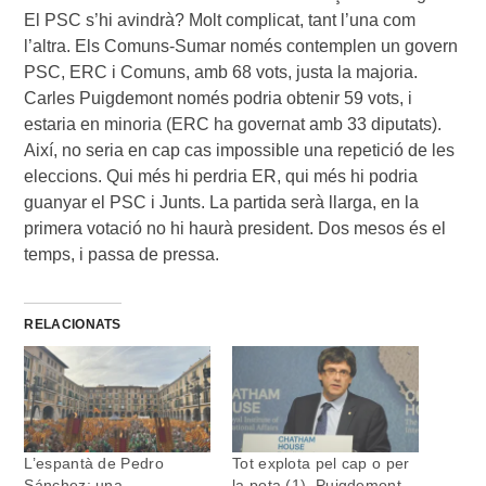
El PSC s’hi avindrà? Molt complicat, tant l’una com
l’altra. Els Comuns-Sumar només contemplen un govern
PSC, ERC i Comuns, amb 68 vots, justa la majoria.
Carles Puigdemont només podria obtenir 59 vots, i
estaria en minoria (ERC ha governat amb 33 diputats).
Així, no seria en cap cas impossible una repetició de les
eleccions. Qui més hi perdria ER, qui més hi podria
guanyar el PSC i Junts. La partida serà llarga, en la
primera votació no hi haurà president. Dos mesos és el
temps, i passa de pressa.
RELACIONATS
L’espantà de Pedro
Tot explota pel cap o per
Sánchez: una
la pota (1). Puigdemont