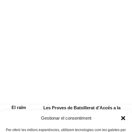
El raïm
Les Proves de Batxillerat d’Accés a la
de la ira
Universitat d’enguany, “sense cap
previous
next
Gestionar el consentiment
(II)
incidència”
post:
post:
Per oferir les millors experiències, utilitzem tecnologies com les galetes per