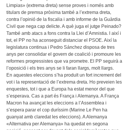
Limpias» (extrema dreta) sense proves i només amb
titulars de premsa pròxima també a l’extrema dreta,
contra l’opinió de la fiscalia i amb informe de la Guàrdia
Civil que nega cap delicte. A què juga el jutge Peinado?
També amb atacs a fons contra la Llei d’Amnistia. I així i
tot, el PP no ha aconseguit distanciar el PSOE. Així la
legislatura continua i Pedro Sánchez disposa de tres
anys per consolidar el govern de coalició i promoure les
reformes progressistes que va prometre. El PP seguirà a
l’oposició i els tres anys se li faran llargs, molt llargs.
En aquestes eleccions s’ha produït un fort increment del
vot i la representació de l’extrema dreta. Ho preveien les
enquestes, tot i que a Europa ha estat menor del que
s’esperava. Cas a part és França i Alemanya. A França
Macron ha avançat les eleccions a l’Assemblea i
s’espera parar el cop duríssim (Marine Le Pen ha
guanyat amb claredat les eleccions). A Alemanya
«Alternativa per Alemanya» ha quedat en segona