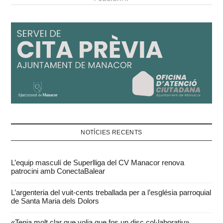
NOTÍCIES RECENTS
L’equip masculí de Superlliga del CV Manacor renova
patrocini amb ConectaBalear
L’argenteria del vuit-cents treballada per a l’església parroquial
de Santa Maria dels Dolors
«Tenia molt clar que volia que fos un disc col·laboratiu»