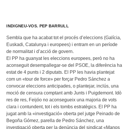
INDIGNEU-VOS. PEP BARRULL
Sembla que ha acabat tot el procés d’eleccions (Galícia,
Euskadi, Catalunya i europees) i entram en un període
de normalitat i d’acció de govern.
El PP ha guanyat les eleccions europees, però no ha
aconseguit desempallegar-se del PSOE, la diferència ha
estat de 4 punts i 2 diputats. El PP les havia plantejat
com un «tour de force» per forçar Pedro Sánchez a
convocar eleccions anticipades, o plantejar, inclús, una
moció de censura comptant amb Junts i Puigdemont. Idò
res de res, Feijóo no aconsegueix una majoria de vots
clara i contundent, tot i els tombs estratègics. El PP ha
jugat amb la «investigació» oberta pel jutge Peinado de
Begoña Gómez, parella de Pedro Sánchez, una
investigació oberta per la denúncia del sindicat «Manos