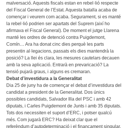
malversació. Aquests fiscals estan en rebel·lió respecte
del Fiscal General de l’Estat. Aquesta batalla acaba de
començar i veurem com acaba. Segurament, si es manté
la rebel·lió podrien ser apartats del Suprem (així ho
afirmava el Fiscal General). De moment el jutge Llarena
manté les ordres de detenció contra Puigdemont,
Comín… Ara ha donat cinc dies perquè les parts
presentin al·legacions, passats els dies mantendrà la
posició? La llei és clara, les mesures cautelars decauen
amb la seva aplicació. Entrarà en prevaricació? La
tensió pujarà graus, i alguns es cremaran.
Debat d’investidura a la Generalitat
Dia 25 de juny ha de començar el debat d’investidura del
candidat a president de la Generalitat. Dos únics
possibles candidats, Salvador Illa del PSC i amb 42
diputats, i Carles Puigdemont de Junts i amb 35 diputats.
Tots dos necessiten el suport d’ERC, i potser qualcú
més. Com jugarà ERC? Ha deixat clar que el
referèndum d’autodeterminació i el finançament singular.