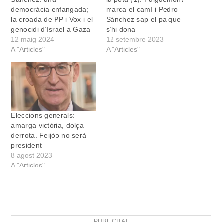
democràcia enfangada;
marca el camí i Pedro
la croada de PP i Vox i el
Sánchez sap el pa que
genocidi d’Israel a Gaza
s’hi dona
12 maig 2024
12 setembre 2023
A "Articles"
A "Articles"
Eleccions generals:
amarga victòria, dolça
derrota. Feijóo no serà
president
8 agost 2023
A "Articles"
PUBLICITAT