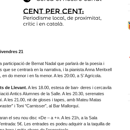
ivendres 21
 participació de Bernat Nadal que parlarà de la poesia i
que se centrarà en la narrativa, i la pianista Anna Meritxell
, en do menor i en fa menor. A les 20:00, a S’ Agrícola.
ts de Llevant.
A les 18.00, estesa de ban- deres i cercavila
ació Antics Alumnes de la Salle. A les 20.30, serenates
í. A les 21.00, nit de gloses i tapes, amb Mateu Matas
aster” i Toni “Carnisser”, al Bar Mallorquí.
ran el seu nou disc «De – a +». A les 21h, a la Sala
’entrada: 5€. Les entrades es podeu adquirir a la taquilla de
na hora i mitja abans de l’espectacle.