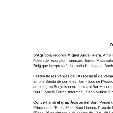
D
S’Agrícola recorda Miquel Àngel Riera.
Amb la
l’ideari de l’escriptor manacorí, Tomeu Matamalas 
Roig que interpretarà dos preludis i fuga de Bach
Festes de les Verges de l’Associació de Veïna
amb la Banda de cornetes i tam- bors de l’Associ
amb el grup Bunyols ensu- crats, al Bar Mallorqu
“Xurí”, Macià Ferrer “Infermer”, Xisco Muñoz “For
Concert amb el grup Ácaros del Son.
Presenta
Principal de l’Espai 36 de Sant Llorenç. Preu de l
l’Espai 36 de dimarts a divendres de 10 a 14h i u