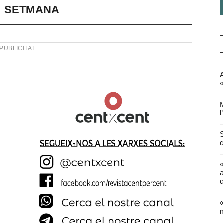
E SETMANA
PUBLICITAT
A
«
M
l
S
d
a
d
«
m