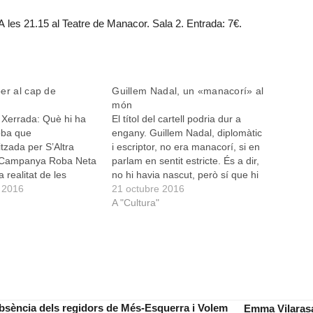
A les 21.15 al Teatre de Manacor. Sala 2. Entrada: 7€.
er al cap de
Guillem Nadal, un «manacorí» al
món
 Xerrada: Què hi ha
El títol del cartell podria dur a
oba que
engany. Guillem Nadal, diplomàtic
tzada per S’Altra
i escriptor, no era manacorí, si en
a Campanya Roba Neta
parlam en sentit estricte. És a dir,
 realitat de les
no hi havia nascut, però sí que hi
balladores a la
 2016
mantingué sempre uns lligams, no
21 octubre 2016
bal del tèxtil. A les 20
sols familiars, sinó també
A "Cultura"
spai Na Camel·la.
d’amistat. Segons explica el seu
sical III. Els germans
nebot, el professor…
 i Miquel Àngel…
bsència dels regidors de Més-Esquerra i Volem
Emma Vilarasa