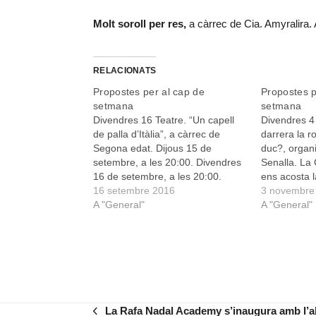
Molt soroll per res,
a càrrec de Cia. Amyralira. 
RELACIONATS
Propostes per al cap de
Propostes p
setmana
setmana
Divendres 16 Teatre. “Un capell
Divendres 4
de palla d’Itàlia”, a càrrec de
darrera la r
Segona edat. Dijous 15 de
duc?, organi
setembre, a les 20:00. Divendres
Senalla. L
16 de setembre, a les 20:00.
ens acosta la
Teatre de Manacor. Concert
16 setembre 2016
persones tre
3 novembre
acústic amb Mariona Forteza i
A "General"
indústria glo
A "General"
Carlos Garrido, a les 22:30, al Bar
hores, a l’E
Es Niu de Vilafranca. Teatre.
Patrimoni mu
“Fuita i…
Lluís Xavier
La Rafa Nadal Academy s’inaugura amb l’a