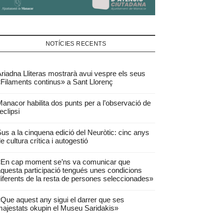
NOTÍCIES RECENTS
riadna Lliteras mostrarà avui vespre els seus
Filaments continus» a Sant Llorenç
anacor habilita dos punts per a l’observació de
’eclipsi
us a la cinquena edició del Neuròtic: cinc anys
e cultura crítica i autogestió
«En cap moment se’ns va comunicar que
questa participació tengués unes condicions
iferents de la resta de persones seleccionades»
Que aquest any sigui el darrer que ses
ajestats okupin el Museu Saridakis»