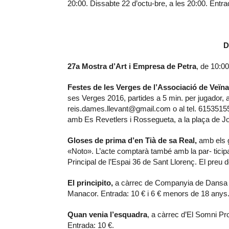
20:00. Dissabte 22 d’octu-bre, a les 20:00. Entra
D
27a Mostra d’Art i Empresa de Petra
, de 10:00
Festes de les Verges de l’Associació de Veïna
ses Verges 2016, partides a 5 min. per jugador, a
reis.dames.llevant@gmail.com o al tel. 615351553
amb Es Revetlers i Rossegueta, a la plaça de J
Gloses de prima d’en Tià de sa Real,
amb els g
«Noto». L’acte comptarà també amb la par- ticipac
Principal de l’Espai 36 de Sant Llorenç. El preu d
El principito,
a càrrec de Companyia de Dansa Pa
Manacor. Entrada: 10 € i 6 € menors de 18 anys
Quan venia l’esquadra
, a càrrec d’El Somni Pr
Entrada: 10 €.