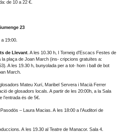
da: de 10 a 22 €.
iumenge 23
 a 19:00.
ts de Llevant
. A les 10.30 h, I Torneig d’Escacs Festes de
 la plaça de Joan March (ins- cripcions gratuïtes a:
). A les 19.30 h, bunyolada per a tot- hom i ball de bot
oan March.
losadors Mateu Xurí, Maribel Servera i Macià Ferrer
ió de glosadors locals. A partir de les 20:00h, a la Sala
e l’entrada és de 5€.
sodós – Laura Macias. A les 18:00 a l’Auditori de
.
oduccions. A les 19.30 al Teatre de Manacor. Sala 4.