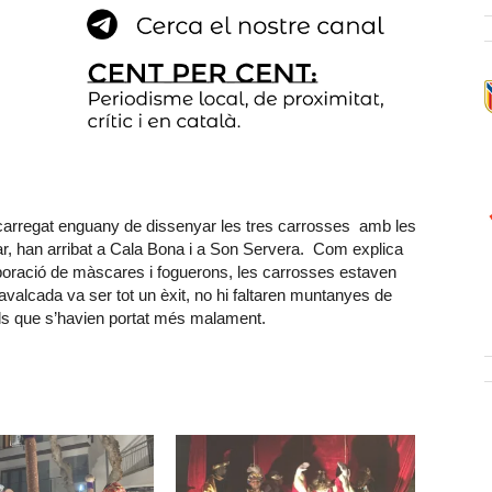
ncarregat enguany de dissenyar les tres carrosses amb les
sar, han arribat a Cala Bona i a Son Servera. Com explica
elaboració de màscares i foguerons, les carrosses estaven
avalcada va ser tot un èxit, no hi faltaren muntanyes de
els que s’havien portat més malament.