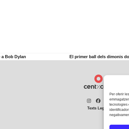
 a Bob Dylan
El primer ball dels dimonis do
next
post:
Per oferir le
emmagatzemar
Instagram
Facebook
Twitter
tecnologies
Texts Legals
identificador
negativament