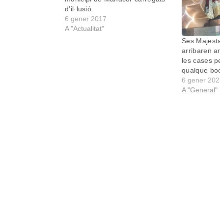
d’il·lusió
6 gener 2017
A "Actualitat"
Ses Majesta
arribaren a
les cases p
qualque boc
6 gener 20
A "General"