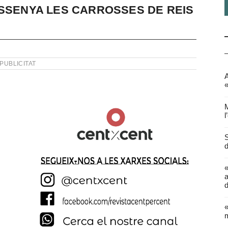
ISSENYA LES CARROSSES DE REIS
PUBLICITAT
A
«
M
l
S
d
a
d
«
m