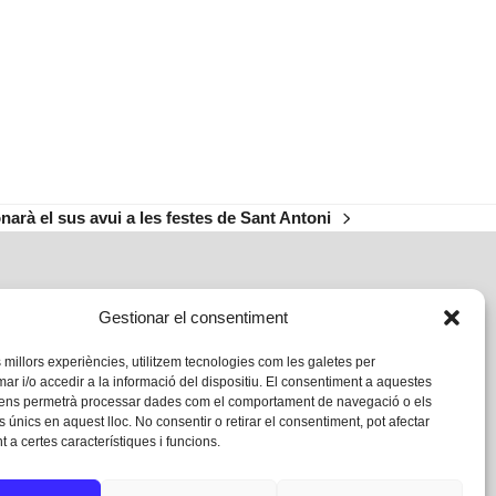
narà el sus avui a les festes de Sant Antoni
Gestionar el consentiment
s millors experiències, utilitzem tecnologies com les galetes per
 i/o accedir a la informació del dispositiu. El consentiment a aquestes
 ens permetrà processar dades com el comportament de navegació o els
s únics en aquest lloc. No consentir o retirar el consentiment, pot afectar
 a certes característiques i funcions.