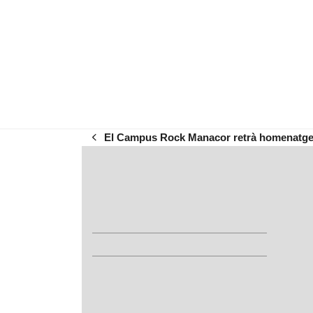
El Campus Rock Manacor retrà homenatge
previous
post: