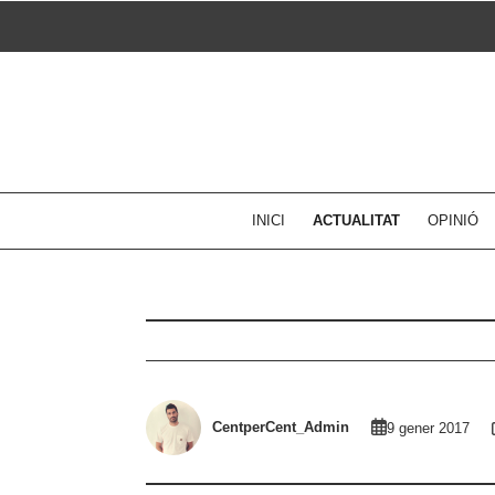
Skip
to
content
INICI
ACTUALITAT
OPINIÓ
CentperCent_Admin
9 gener 2017