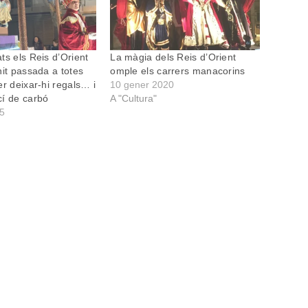
ts els Reis d’Orient
La màgia dels Reis d’Orient
nit passada a totes
omple els carrers manacorins
er deixar-hi regals… i
10 gener 2020
í de carbó
A "Cultura"
25