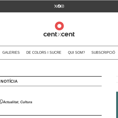
Twitter
Facebook
Instagram
GALERIES
DE COLORS I SUCRE
QUI SOM?
SUBSCRIPCIÓ
NOTÍCIA
,
Actualitat
Cultura