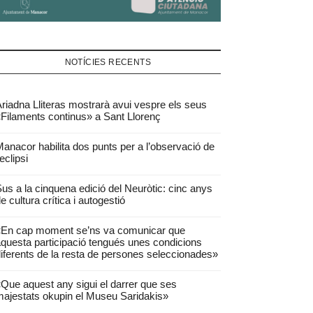
NOTÍCIES RECENTS
riadna Lliteras mostrarà avui vespre els seus
Filaments continus» a Sant Llorenç
anacor habilita dos punts per a l’observació de
’eclipsi
us a la cinquena edició del Neuròtic: cinc anys
e cultura crítica i autogestió
«En cap moment se’ns va comunicar que
questa participació tengués unes condicions
iferents de la resta de persones seleccionades»
Que aquest any sigui el darrer que ses
ajestats okupin el Museu Saridakis»